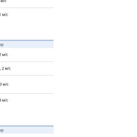
м/с
1
м/с
ер
2
м/с
,
2
м/с
3
м/с
3
м/с
ер