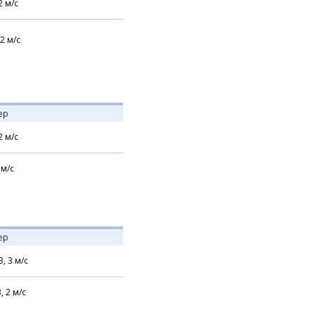
2
м/с
2
м/с
ер
2
м/с
м/с
ер
З,
3
м/с
В,
2
м/с