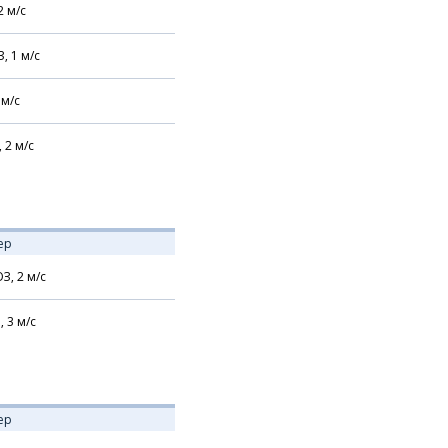
2
м/с
З,
1
м/с
м/с
,
2
м/с
ер
З,
2
м/с
,
3
м/с
ер