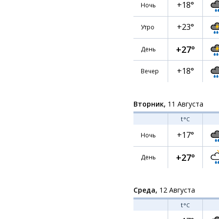
+18°
Ночь
+23°
Утро
+27°
День
+18°
Вечер
Вторник,
11 Августа
t
°C
+17°
Ночь
+27°
День
Среда,
12 Августа
t
°C