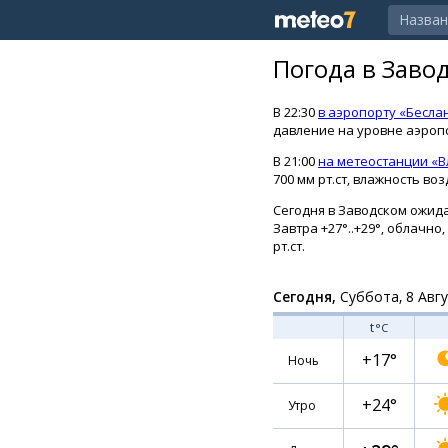
Погода в Заво
В 22:30
в аэропорту «Бесла
давление на уровне аэропо
В 21:00
на метеостанции «В
700 мм рт.ст, влажность воз
Сегодня в Заводском ожидает
Завтра +27°..+29°, облачн
рт.ст.
Сегодня,
Суббота, 8 Авг
t
°C
+17°
Ночь
+24°
Утро