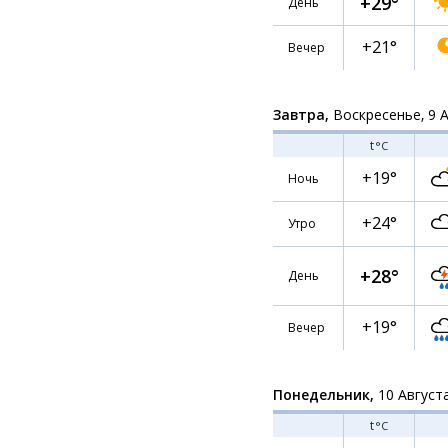
+29°
День
+21°
Вечер
Завтра,
Воскресенье, 9 
t
°C
+19°
Ночь
+24°
Утро
+28°
День
+19°
Вечер
Понедельник,
10 Август
t
°C