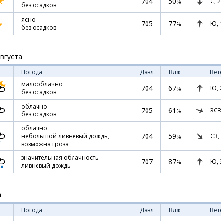
704
50
С,
2
%
без осадков
ясно
705
77
Ю,
%
без осадков
Августа
Погода
Давл
Влж
Вет
малооблачно
704
67
Ю,
%
без осадков
облачно
705
61
ЗСЗ
%
без осадков
облачно
704
59
СЗ,
небольшой ливневый дождь,
%
возможна гроза
значительная облачность
707
87
Ю,
%
ливневый дождь
а
Погода
Давл
Влж
Вет