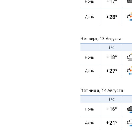
+17°
Ночь
+28°
День
Четверг,
13 Августа
t
°C
+18°
Ночь
+27°
День
Пятница,
14 Августа
t
°C
+16°
Ночь
+21°
День