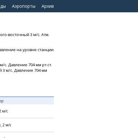
оды
Аэропорты
Архив
юго-восточный 3 м/с. Атм.
давление на уровне станции
м/с. Давление 704 мм рт.ст.
 3 м/с. Давление 704 мм
ер
2
м/с
В,
2
м/с