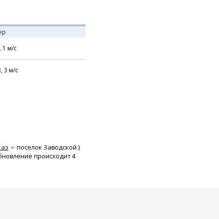
ер
,
1
м/с
В,
3
м/с
каз
поселок Заводской
)
бновление происходит 4