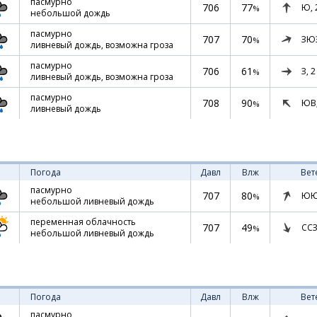
пасмурно
706
77
Ю,
%
небольшой дождь
пасмурно
707
70
ЗЮ
%
ливневый дождь, возможна гроза
пасмурно
706
61
З,
2
%
ливневый дождь, возможна гроза
пасмурно
708
90
ЮВ
%
ливневый дождь
Погода
Давл
Влж
Вет
пасмурно
707
80
ЮЮ
%
небольшой ливневый дождь
переменная облачность
707
49
ССЗ
%
небольшой ливневый дождь
Погода
Давл
Влж
Вет
пасмурно