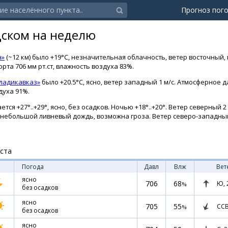
Прогноз пог
дском на неделю
н»
(~12 км) было +19°C, незначительная облачность, ветер восточный, 
рта 706 мм рт.ст, влажность воздуха 83%.
ладикавказ»
было +20.5°C, ясно, ветер западный 1 м/с. Атмосферное 
духа 91%.
ся +27°..+29°, ясно, без осадков. Ночью +18°..+20°. Ветер северный 2 
о, небольшой ливневый дождь, возможна гроза. Ветер северо-западный
уста
Погода
Давл
Влж
Вет
ясно
706
68
Ю,
%
без осадков
ясно
705
55
СС
%
без осадков
ясно