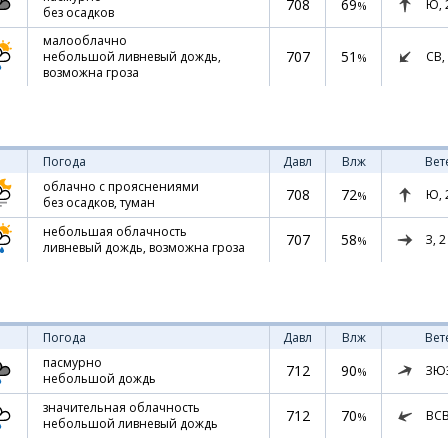
708
69
Ю,
%
без осадков
малооблачно
707
51
СВ,
небольшой ливневый дождь,
%
возможна гроза
Погода
Давл
Влж
Вет
облачно с прояснениями
708
72
Ю,
%
без осадков, туман
небольшая облачность
707
58
З,
2
%
ливневый дождь, возможна гроза
Погода
Давл
Влж
Вет
пасмурно
712
90
ЗЮ
%
небольшой дождь
значительная облачность
712
70
ВС
%
небольшой ливневый дождь