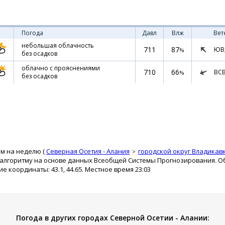
Погода
Давл
Влж
Вет
небольшая облачность
711
87
ЮВ
%
без осадков
облачно с прояснениями
710
66
ВС
%
без осадков
ом на неделю (
Северная Осетия - Алания
городской округ Владикав
 алгоритму на основе данных Всеобщей Системы Прогнозирования. О
ие координаты: 43.1, 44.65. Местное время 23:03
Погода в других городах Северной Осетии - Алании: