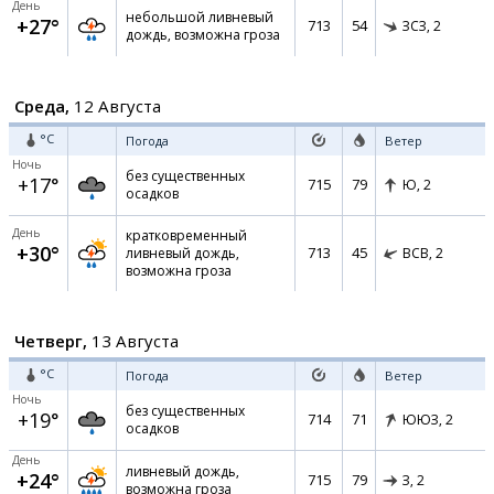
День
небольшой ливневый
+27°
713
54
ЗСЗ,
2
дождь, возможна гроза
Среда,
12 Августа
°C
Погода
Ветер
Ночь
без существенных
+17°
715
79
Ю,
2
осадков
День
кратковременный
+30°
713
45
ливневый дождь,
ВСВ,
2
возможна гроза
Четверг,
13 Августа
°C
Погода
Ветер
Ночь
без существенных
+19°
714
71
ЮЮЗ,
2
осадков
День
ливневый дождь,
+24°
715
79
З,
2
возможна гроза