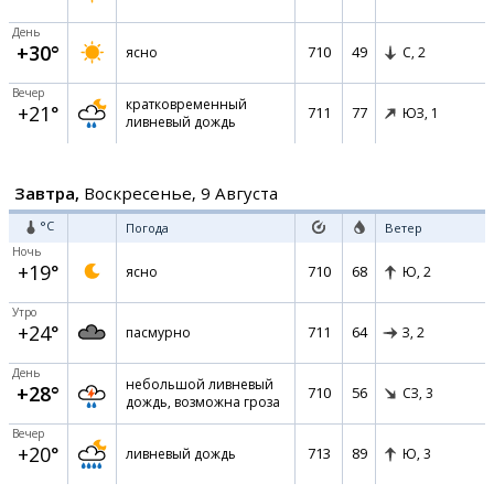
День
+30°
710
49
ясно
С,
2
Вечер
кратковременный
+21°
711
77
ЮЗ,
1
ливневый дождь
Завтра,
Воскресенье, 9 Августа
°C
Погода
Ветер
Ночь
+19°
710
68
ясно
Ю,
2
Утро
+24°
711
64
пасмурно
З,
2
День
небольшой ливневый
+28°
710
56
СЗ,
3
дождь, возможна гроза
Вечер
+20°
713
89
ливневый дождь
Ю,
3