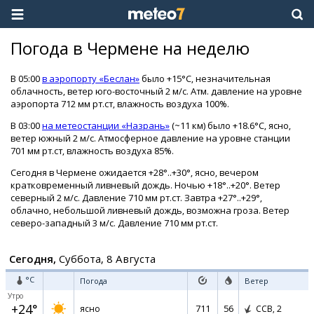
Погода в Чермене на неделю
В 05:00
в аэропорту «Беслан»
было +15°C, незначительная
облачность, ветер юго-восточный 2 м/с. Атм. давление на уровне
аэропорта 712 мм рт.ст, влажность воздуха 100%.
В 03:00
на метеостанции «Назрань»
(~11 км) было +18.6°C, ясно,
ветер южный 2 м/с. Атмосферное давление на уровне станции
701 мм рт.ст, влажность воздуха 85%.
Сегодня в Чермене ожидается +28°..+30°, ясно, вечером
кратковременный ливневый дождь. Ночью +18°..+20°. Ветер
северный 2 м/с. Давление 710 мм рт.ст. Завтра +27°..+29°,
облачно, небольшой ливневый дождь, возможна гроза. Ветер
северо-западный 3 м/с. Давление 710 мм рт.ст.
Сегодня,
Суббота, 8 Августа
°C
Погода
Ветер
Утро
+24°
711
56
ясно
ССВ,
2