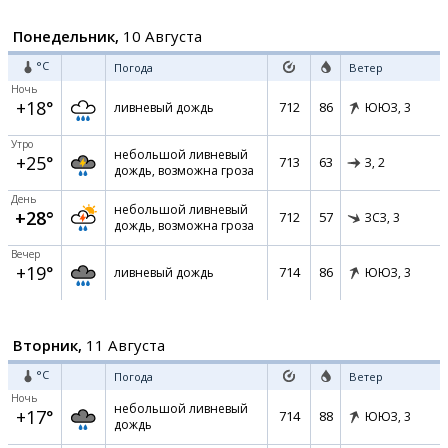
Понедельник,
10 Августа
°C
Погода
Ветер
Ночь
+18°
712
86
ливневый дождь
ЮЮЗ,
3
Утро
небольшой ливневый
+25°
713
63
З,
2
дождь, возможна гроза
День
небольшой ливневый
+28°
712
57
ЗСЗ,
3
дождь, возможна гроза
Вечер
+19°
714
86
ливневый дождь
ЮЮЗ,
3
Вторник,
11 Августа
°C
Погода
Ветер
Ночь
небольшой ливневый
+17°
714
88
ЮЮЗ,
3
дождь