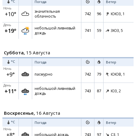
°C
Погода
Ветер
Ночь
значительная
+10°
742
96
ЮЮЗ,
1
облачность
День
небольшой ливневый
+19°
741
59
ЗЮЗ,
5
дождь
Суббота,
15 Августа
°C
Погода
Ветер
Ночь
+9°
742
79
пасмурно
ЮЮВ,
1
День
небольшой ливневый
+11°
743
87
ЮЗ,
2
дождь
Воскресенье,
16 Августа
°C
Погода
Ветер
Ночь
+8°
743
97
небольшой дождь
СЗ,
1