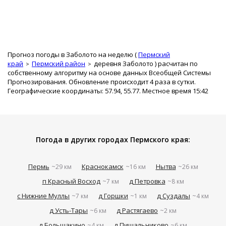
Прогноз погоды в Заболото на неделю (
Пермский
край
Пермский район
деревня Заболото
) расчитан по
собственному алгоритму на основе данных Всеобщей Системы
Прогнозирования. Обновление происходит 4 раза в сутки.
Географические координаты: 57.94, 55.77. Местное время 15:42
Погода в других городах Пермского края:
Пермь
Краснокамск
Нытва
~29 км
~16 км
~26 км
п Красный Восход
д Петровка
~7 км
~8 км
с Нижние Муллы
д Горшки
д Суздалы
~7 км
~1 км
~4 км
д Усть-Тары
д Растягаево
~6 км
~2 км
д Большакино
д Пищальниково
~4 км
~6 км