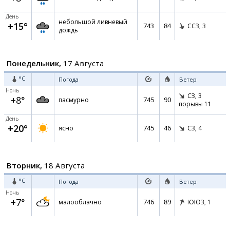
День
небольшой ливневый
+15°
743
84
ССЗ,
3
дождь
Понедельник,
17 Августа
°C
Погода
Ветер
Ночь
СЗ,
3
+8°
745
90
пасмурно
порывы 11
День
+20°
745
46
ясно
СЗ,
4
Вторник,
18 Августа
°C
Погода
Ветер
Ночь
+7°
746
89
малооблачно
ЮЮЗ,
1