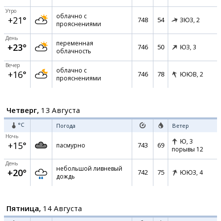
Утро
облачно с
+21°
748
54
ЗЮЗ,
2
прояснениями
День
переменная
+23°
746
50
ЮЗ,
3
облачность
Вечер
облачно с
+16°
746
78
ЮЮВ,
2
прояснениями
Четверг,
13 Августа
°C
Погода
Ветер
Ночь
Ю,
3
+15°
743
69
пасмурно
порывы 12
День
небольшой ливневый
+20°
742
75
ЮЮЗ,
4
дождь
Пятница,
14 Августа