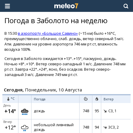
Погода в Заболото на неделю
В 15:30
в аэропорту «Большое Савино»
(~15 км) было +16°C,
преимущественно облачно, слаб. дождь, ветер северный 5 м/с.
Атм. давление на уровне аэропорта 746 мм рт.ст, влажность
воздуха 100%.
Сегодня в Заболото ожидается +13°..+15°, пасмурно, дождь.
Ночью +8°..+10°. Ветер северо-западный 1 м/с. Давление 748 мм
рт.ст. Завтра +22°..+24°, ясно, без осадков. Ветер северо-
западный 3 м/с. Давление 749 мм рт.ст.
Сегодня,
Понедельник, 10 Августа
°C
Погода
Ветер
День
+14°
748
95
дождь
СЗ,
1
Вечер
небольшой ливневый
+12°
748
94
ЗСЗ,
2
дождь