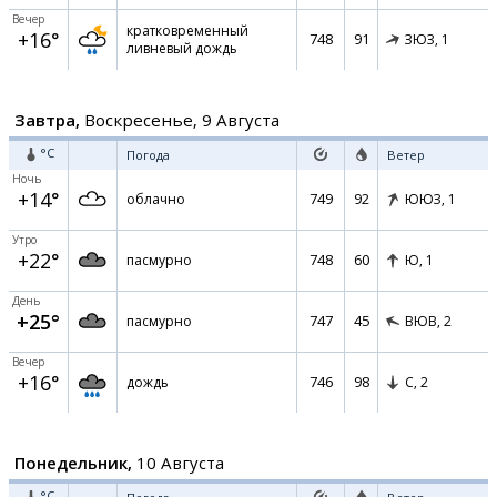
Вечер
кратковременный
+16°
748
91
ЗЮЗ,
1
ливневый дождь
Завтра,
Воскресенье, 9 Августа
°C
Погода
Ветер
Ночь
+14°
749
92
облачно
ЮЮЗ,
1
Утро
+22°
748
60
пасмурно
Ю,
1
День
+25°
747
45
пасмурно
ВЮВ,
2
Вечер
+16°
746
98
дождь
С,
2
Понедельник,
10 Августа
°C