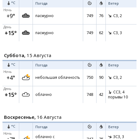
°C
Погода
Ветер
Ночь
+9°
749
76
пасмурно
СЗ,
2
День
+15°
749
62
пасмурно
СЗ,
3
Суббота,
15 Августа
°C
Погода
Ветер
Ночь
+4°
750
90
небольшая облачность
СЗ,
2
День
ССЗ,
4
+15°
748
42
облачно
порывы 10
Воскресенье,
16 Августа
°C
Погода
Ветер
Ночь
облачно с
ЗСЗ,
3