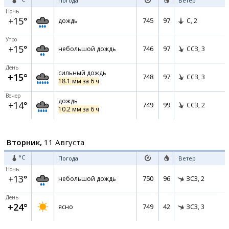
Погода
Ветер
Ночь
+15°
745
97
дождь
С,
2
Утро
+15°
746
97
небольшой дождь
ССЗ,
3
День
сильный дождь
+15°
748
97
ССЗ,
3
18.1 мм за 6 ч
Вечер
дождь
+14°
749
99
ССЗ,
2
10.2 мм за 6 ч
Вторник,
11 Августа
°C
Погода
Ветер
Ночь
+13°
750
96
небольшой дождь
ЗСЗ,
2
День
+24°
749
42
ясно
ЗСЗ,
3