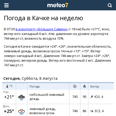
Погода в Качке на неделю
В 07:30
в аэропорту «Большое Савино»
(~18 км) было +21°C, ясно,
ветер юго-западный 6 м/с. Атм. давление на уровне аэропорта
744 мм рт.ст, влажность воздуха 73%.
Сегодня в Качке ожидается +24°..+26°, значительная облачность,
ливневый дождь, возможна гроза. Ночью +13°..+15°. Ветер
северо-западный 4 м/с. Давление 746 мм рт.ст. Завтра +24°..+26°,
пасмурно, вечером дождь. Ветер юго-восточный 2 м/с. Давление
747 мм рт.ст.
Сегодня,
Суббота, 8 Августа
°C
Погода
Ветер
Утро
небольшой ливневый
+21°
745
90
ЮЗ,
4
дождь
День
ливневый дождь,
+25°
746
86
ЗСЗ,
4
возможна гроза