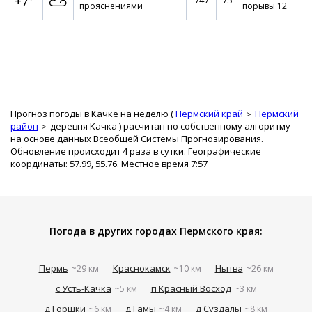
+7°
747
75
прояснениями
порывы 12
Прогноз погоды в Качке на неделю (
Пермский край
Пермский
район
деревня Качка
) расчитан по собственному алгоритму
на основе данных Всеобщей Системы Прогнозирования.
Обновление происходит 4 раза в сутки. Географические
координаты: 57.99, 55.76. Местное время 7:57
Погода в других городах Пермского края:
Пермь
Краснокамск
Нытва
~29 км
~10 км
~26 км
с Усть-Качка
п Красный Восход
~5 км
~3 км
д Горшки
д Гамы
д Суздалы
~6 км
~4 км
~8 км