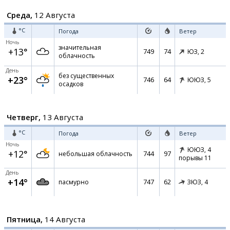
Среда,
12 Августа
°C
Погода
Ветер
Ночь
значительная
+13°
749
74
ЮЗ,
2
облачность
День
без существенных
+23°
746
64
ЮЮЗ,
5
осадков
Четверг,
13 Августа
°C
Погода
Ветер
Ночь
ЮЮЗ,
4
+12°
744
97
небольшая облачность
порывы 11
День
+14°
747
62
пасмурно
ЗЮЗ,
4
Пятница,
14 Августа