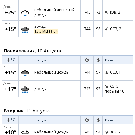
День
небольшой ливневый
+25°
745
72
ЮВ,
2
дождь
Вечер
дождь
+15°
744
98
ССВ,
2
13.3 мм за 6 ч
Понедельник,
10 Августа
°C
Погода
Ветер
Ночь
+15°
744
97
небольшой дождь
ССЗ,
1
День
СЗ,
3
+17°
747
97
дождь
порывы 10
Вторник,
11 Августа
°C
Погода
Ветер
Ночь
+10°
749
94
небольшой дождь
ЗСЗ,
2