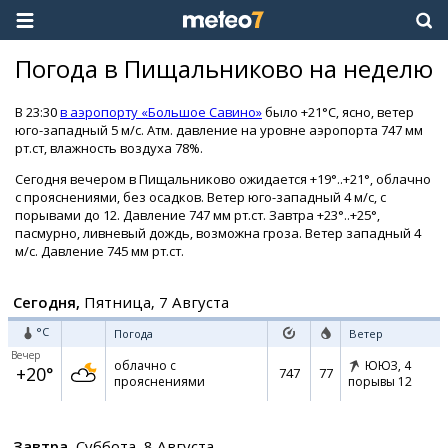
Погода в Пищальниково на неделю
В 23:30
в аэропорту «Большое Савино»
было +21°C, ясно, ветер
юго-западный 5 м/с. Атм. давление на уровне аэропорта 747 мм
рт.ст, влажность воздуха 78%.
Сегодня вечером в Пищальниково ожидается +19°..+21°, облачно
с прояснениями, без осадков. Ветер юго-западный 4 м/с, с
порывами до 12. Давление 747 мм рт.ст. Завтра +23°..+25°,
пасмурно, ливневый дождь, возможна гроза. Ветер западный 4
м/с. Давление 745 мм рт.ст.
Сегодня,
Пятница, 7 Августа
°C
Погода
Ветер
Вечер
облачно с
ЮЮЗ,
4
+20°
747
77
прояснениями
порывы 12
Завтра,
Суббота, 8 Августа