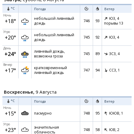
°C
Погода
Ветер
Ночь
небольшой ливневый
ЮЗ,
4
+18°
746
93
дождь
порывы 13
Утро
небольшой ливневый
+20°
745
92
ЮЗ,
4
дождь
День
ливневый дождь,
+24°
745
89
ЗСЗ,
4
возможна гроза
Вечер
кратковременный
+17°
747
94
ССЗ,
1
ливневый дождь
Воскресенье,
9 Августа
°C
Погода
Ветер
Ночь
+15°
748
95
пасмурно
ЮЮВ,
1
Утро
значительная
+23°
748
58
ЮВ,
2
облачность