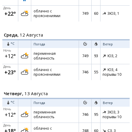
День
облачно с
+22°
749
60
ЗЮЗ,
1
прояснениями
Среда,
12 Августа
°C
Погода
Ветер
Ночь
переменная
+12°
749
93
ЮЗ,
2
облачность
День
облачно с
ЮЗ,
4
+23°
746
55
прояснениями
порывы 10
Четверг,
13 Августа
°C
Погода
Ветер
Ночь
переменная
ЗЮЗ,
3
+12°
746
95
облачность
порывы 10
День
облачно с
+18°
748
60
СЗ,
3