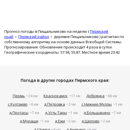
Прогноз погоды в Пищальниково на неделю (
Пермский
край
Пермский район
деревня Пищальниково
) расчитан по
собственному алгоритму на основе данных Всеобщей Системы
Прогнозирования. Обновление происходит 4 раза в сутки.
Географические координаты: 57.94, 55.87. Местное время 23:42
Погода в других городах Пермского края:
Пермь
Краснокамск
Добрянка
~24 км
~17 км
~66 км
с Култаево
д Петровка
с Нижние Муллы
~6 км
~2 км
~1 км
д Протасы
д Усть-Тары
д Большакино
~7 км
~1 км
~7 км
д Мураши
д Ежи
д Шилово
~1 км
~2 км
~2 км
д Шумки
д Аникино
~6 км
~5 км