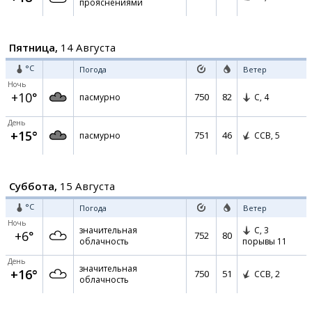
прояснениями
Пятница,
14 Августа
°C
Погода
Ветер
Ночь
+10°
750
82
пасмурно
С,
4
День
+15°
751
46
пасмурно
ССВ,
5
Суббота,
15 Августа
°C
Погода
Ветер
Ночь
значительная
С,
3
+6°
752
80
облачность
порывы 11
День
значительная
+16°
750
51
ССВ,
2
облачность