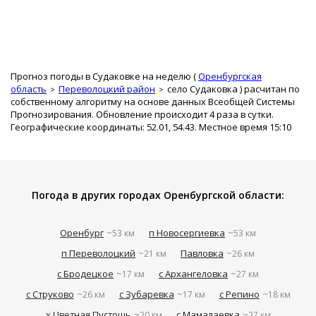
Прогноз погоды в Судаковке на неделю (
Оренбургская
область
Переволоцкий район
село Судаковка
) расчитан по
собственному алгоритму на основе данных Всеобщей Системы
Прогнозирования. Обновление происходит 4 раза в сутки.
Географические координаты: 52.01, 54.43. Местное время 15:10
Погода в других городах Оренбургской области:
Оренбург
п Новосергиевка
~53 км
~53 км
п Переволоцкий
Павловка
~21 км
~26 км
с Бродецкое
с Архангеловка
~17 км
~27 км
с Струково
с Зубаревка
с Репино
~26 км
~17 км
~18 км
х Цветная Пустошь
с Мамалаевка
~20 км
~27 км