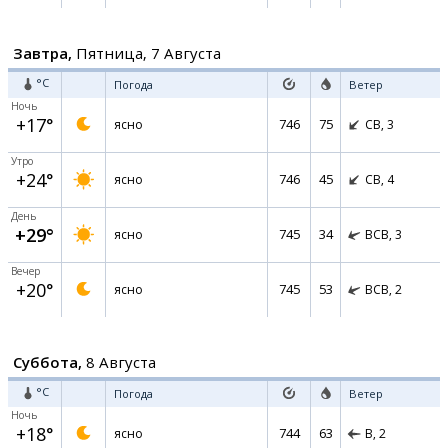
Завтра,
Пятница, 7 Августа
°C
Погода
Ветер
Ночь
+17°
746
75
ясно
СВ,
3
Утро
+24°
746
45
ясно
СВ,
4
День
+29°
745
34
ясно
ВСВ,
3
Вечер
+20°
745
53
ясно
ВСВ,
2
Суббота,
8 Августа
°C
Погода
Ветер
Ночь
+18°
744
63
ясно
В,
2