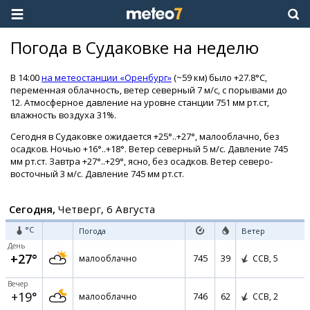
Погода в Судаковке на неделю
В 14:00
на метеостанции «Оренбург»
(~59 км) было +27.8°C,
переменная облачность, ветер северный 7 м/с, с порывами до
12. Атмосферное давление на уровне станции 751 мм рт.ст,
влажность воздуха 31%.
Сегодня в Судаковке ожидается +25°..+27°, малооблачно, без
осадков. Ночью +16°..+18°. Ветер северный 5 м/с. Давление 745
мм рт.ст. Завтра +27°..+29°, ясно, без осадков. Ветер северо-
восточный 3 м/с. Давление 745 мм рт.ст.
Сегодня,
Четверг, 6 Августа
°C
Погода
Ветер
День
+27°
745
39
малооблачно
ССВ,
5
Вечер
+19°
746
62
малооблачно
ССВ,
2