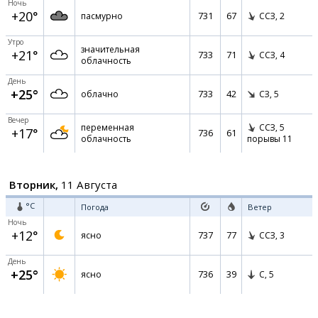
Ночь
+20°
731
67
пасмурно
ССЗ,
2
Утро
значительная
+21°
733
71
ССЗ,
4
облачность
День
+25°
733
42
облачно
СЗ,
5
Вечер
переменная
ССЗ,
5
+17°
736
61
облачность
порывы 11
Вторник,
11 Августа
°C
Погода
Ветер
Ночь
+12°
737
77
ясно
ССЗ,
3
День
+25°
736
39
ясно
С,
5