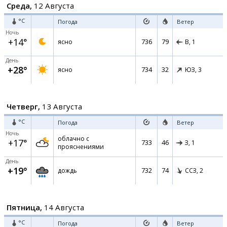
Среда,
12 Августа
°C
Погода
Ветер
Ночь
+14°
736
79
ясно
В,
1
День
+28°
734
32
ясно
ЮЗ,
3
Четверг,
13 Августа
°C
Погода
Ветер
Ночь
облачно с
+17°
733
46
З,
1
прояснениями
День
+19°
732
74
дождь
ССЗ,
2
Пятница,
14 Августа
°C
Погода
Ветер