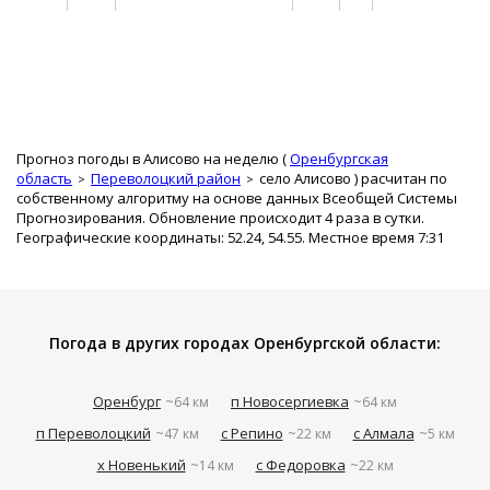
Прогноз погоды в Алисово на неделю (
Оренбургская
область
Переволоцкий район
село Алисово
) расчитан по
собственному алгоритму на основе данных Всеобщей Системы
Прогнозирования. Обновление происходит 4 раза в сутки.
Географические координаты: 52.24, 54.55. Местное время 7:31
Погода в других городах Оренбургской области:
Оренбург
п Новосергиевка
~64 км
~64 км
п Переволоцкий
с Репино
с Алмала
~47 км
~22 км
~5 км
х Новенький
с Федоровка
~14 км
~22 км