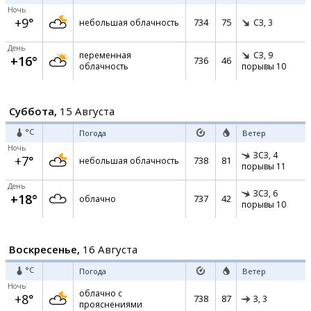
Ночь
+9°
734
75
небольшая облачность
СЗ,
3
День
переменная
СЗ,
9
+16°
736
46
облачность
порывы 10
Суббота,
15 Августа
°C
Погода
Ветер
Ночь
ЗСЗ,
4
+7°
738
81
небольшая облачность
порывы 11
День
ЗСЗ,
6
+18°
737
42
облачно
порывы 10
Воскресенье,
16 Августа
°C
Погода
Ветер
Ночь
облачно с
+8°
738
87
З,
3
прояснениями