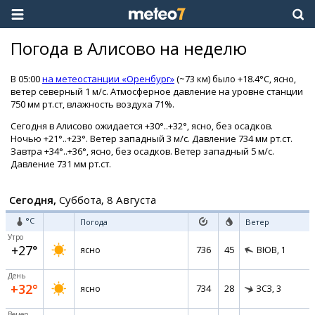
Погода в Алисово на неделю
В 05:00
на метеостанции «Оренбург»
(~73 км) было +18.4°C, ясно,
ветер северный 1 м/с. Атмосферное давление на уровне станции
750 мм рт.ст, влажность воздуха 71%.
Сегодня в Алисово ожидается +30°..+32°, ясно, без осадков.
Ночью +21°..+23°. Ветер западный 3 м/с. Давление 734 мм рт.ст.
Завтра +34°..+36°, ясно, без осадков. Ветер западный 5 м/с.
Давление 731 мм рт.ст.
Сегодня,
Суббота, 8 Августа
°C
Погода
Ветер
Утро
+27°
736
45
ясно
ВЮВ,
1
День
+32°
734
28
ясно
ЗСЗ,
3
Вечер