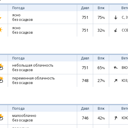
Погода
Давл
Влж
Вет
ясно
751
75
С,
3
%
без осадков
ясно
751
32
СС
%
без осадков
Погода
Давл
Влж
Вет
небольшая облачность
751
65
ВЮ
%
без осадков
переменная облачность
748
27
ЮЗ
%
без осадков
Погода
Давл
Влж
Вет
малооблачно
746
42
ЮЮ
%
без осадков