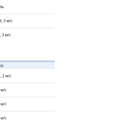
ль
З,
3
м/с
,
3
м/с
ер
,
2
м/с
м/с
м/с
м/с