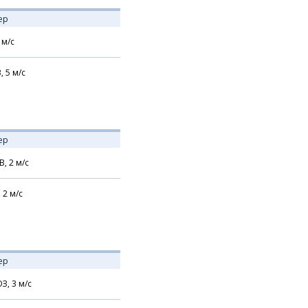
ер
м/с
В,
5
м/с
ер
В,
2
м/с
,
2
м/с
ер
З,
3
м/с