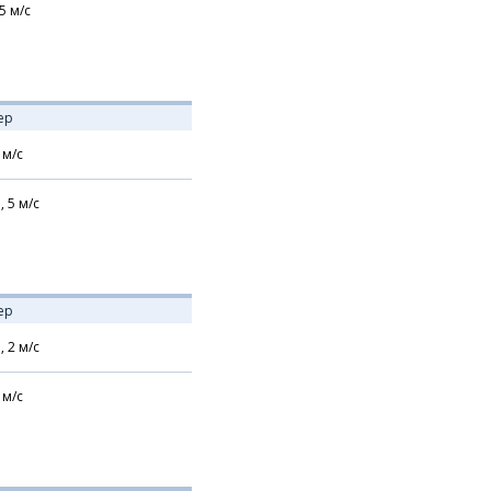
5
м/с
ер
м/с
,
5
м/с
ер
,
2
м/с
м/с