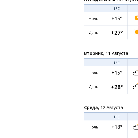
t
°C
+15°
Ночь
+27°
День
Вторник,
11 Августа
t
°C
+15°
Ночь
+28°
День
Среда,
12 Августа
t
°C
+18°
Ночь