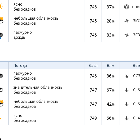
ясно
746
37
шти
%
без осадков
небольшая облачность
745
28
ЗЮ
%
без осадков
пасмурно
746
83
ЗСЗ
%
дождь
Погода
Давл
Влж
Вет
пасмурно
746
86
ССЗ
%
без осадков
значительная облачность
747
67
С,
6
%
без осадков
небольшая облачность
747
42
С,
6
%
без осадков
ясно
749
66
С,
4
%
без осадков
а