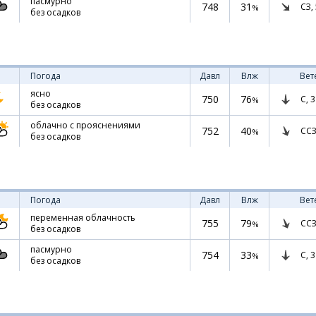
пасмурно
748
31
СЗ,
%
без осадков
Погода
Давл
Влж
Вет
ясно
750
76
С,
3
%
без осадков
облачно с прояснениями
752
40
ССЗ
%
без осадков
Погода
Давл
Влж
Вет
переменная облачность
755
79
ССЗ
%
без осадков
пасмурно
754
33
С,
3
%
без осадков