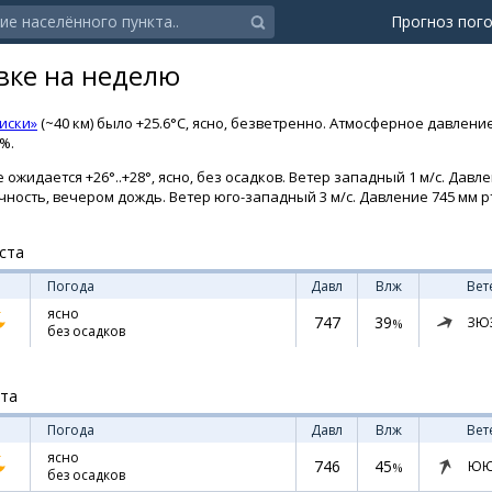
Прогноз пог
вке на неделю
иски»
(~40 км) было +25.6°C, ясно, безветренно. Атмосферное давлени
9%.
ожидается +26°..+28°, ясно, без осадков. Ветер западный 1 м/с. Давле
чность, вечером дождь. Ветер юго-западный 3 м/с. Давление 745 мм рт
ста
Погода
Давл
Влж
Вет
ясно
747
39
ЗЮ
%
без осадков
ста
Погода
Давл
Влж
Вет
ясно
746
45
ЮЮ
%
без осадков