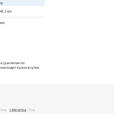
ер
В,
2
м/с
м/с
ка
) расчитан по
исходит 4 раза в сутки.
с Мечётка
~9 км
~7 км