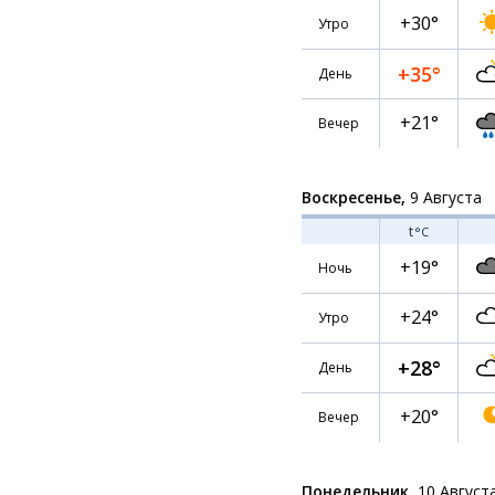
+30°
Утро
+35°
День
+21°
Вечер
Воскресенье,
9 Августа
t
°C
+19°
Ночь
+24°
Утро
+28°
День
+20°
Вечер
Понедельник,
10 Август