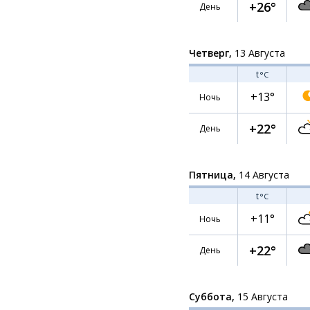
+26°
День
Четверг,
13 Августа
t
°C
+13°
Ночь
+22°
День
Пятница,
14 Августа
t
°C
+11°
Ночь
+22°
День
Суббота,
15 Августа