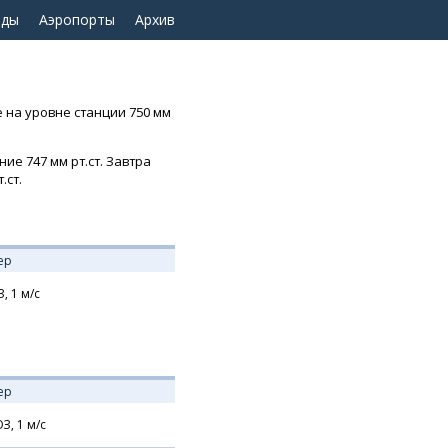
оды
Аэропорты
Архив
е на уровне станции 750 мм
ние 747 мм рт.ст. Завтра
.ст.
ер
З,
1
м/с
ер
З,
1
м/с