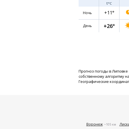
t
°C
+11°
Ночь
+26°
День
Прогноз погоды в Липовке
собственному алгоритму н
Географические координаты:
Воронеж
Лиск
~105 км