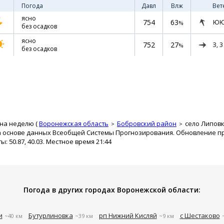
Погода
Давл
Влж
Вет
ясно
754
63
ЮЮ
%
без осадков
ясно
752
27
З,
3
%
без осадков
 на неделю (
Воронежская область
Бобровский район
село Липов
а основе данных Всеобщей Системы Прогнозирования. Обновление про
 50.87, 40.03. Местное время 21:44
Погода в других городах Воронежской области:
и
Бутурлиновка
рп Нижний Кисляй
с Шестаково
~40 км
~39 км
~9 км