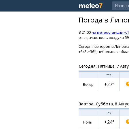
Погода в Липо
В 21:00
на метеостанции «Л
рт.ст, влажность воздуха 5
Сегодня вечером в Липовке 
+34°..+36°, небольшая обла
Сегодня,
Пятница, 7 Авгу
t
°C
+27°
Вечер
Завтра,
Суббота, 8 Авгу
t
°C
+24°
Ночь