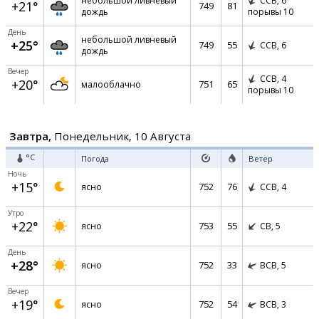
небольшой ливневый
ССВ,
6
+21°
749
81
дождь
порывы 10
День
небольшой ливневый
+25°
749
55
ССВ,
6
дождь
Вечер
ССВ,
4
+20°
751
65
малооблачно
порывы 10
Завтра,
Понедельник, 10 Августа
°C
Погода
Ветер
Ночь
+15°
752
76
ясно
ССВ,
4
Утро
+22°
753
55
ясно
СВ,
5
День
+28°
752
33
ясно
ВСВ,
5
Вечер
+19°
752
54
ясно
ВСВ,
3