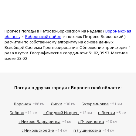
Прогноз погоды в Петрово-Борковском на неделю (
Воронежская
область
Бобровский район
поселок Петрово-Борковский
)
расчитан по собственному алгоритму на основе данных
Всеобщей Системы Прогнозирования. Обновление происходит 4
раза в сутки. Географические координаты: 51.02, 39.93. Местное
время 23:00
Погода в других городах Воронежской области:
Воронеж
Лиски
Бутурлиновка
~86 км
~30 км
~51 км
Бобров
с Средний Икорец
п Ясенки
~11 км
~13 км
~5 км
с Николо-Варваринка
с Пчелиновка
~4 км
~10 км
с Никольское 2-е
п Лушниковка
~14 км
~14 км