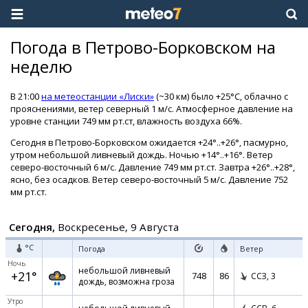
Погода в Петрово-Борковском на
неделю
В 21:00
на метеостанции «Лиски»
(~30 км) было +25°C, облачно с
прояснениями, ветер северный 1 м/с. Атмосферное давление на
уровне станции 749 мм рт.ст, влажность воздуха 66%.
Сегодня в Петрово-Борковском ожидается +24°..+26°, пасмурно,
утром небольшой ливневый дождь. Ночью +14°..+16°. Ветер
северо-восточный 6 м/с. Давление 749 мм рт.ст. Завтра +26°..+28°,
ясно, без осадков. Ветер северо-восточный 5 м/с. Давление 752
мм рт.ст.
Сегодня,
Воскресенье, 9 Августа
°C
Погода
Ветер
Ночь
небольшой ливневый
+21°
748
86
ССЗ,
3
дождь, возможна гроза
Утро