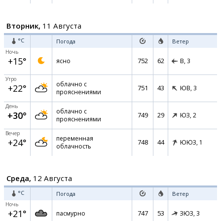
Вторник,
11 Августа
°C
Погода
Ветер
Ночь
+15°
752
62
ясно
В,
3
Утро
облачно с
+22°
751
43
ЮВ,
3
прояснениями
День
облачно с
+30°
749
29
ЮЗ,
2
прояснениями
Вечер
переменная
+24°
748
44
ЮЮЗ,
1
облачность
Среда,
12 Августа
°C
Погода
Ветер
Ночь
+21°
747
53
пасмурно
ЗЮЗ,
3