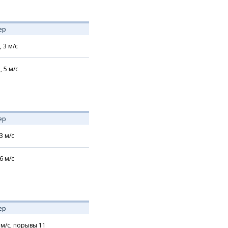
ер
,
3
м/с
,
5
м/с
ер
3
м/с
6
м/с
ер
м/с,
порывы 11