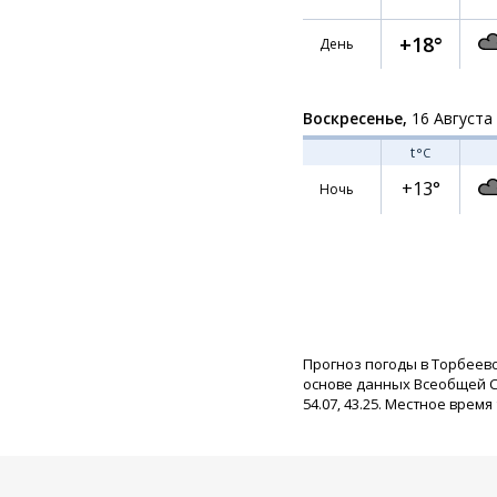
+18°
День
Воскресенье,
16 Августа
t
°C
+13°
Ночь
Прогноз погоды в Торбеев
основе данных Всеобщей С
54.07, 43.25. Местное время 