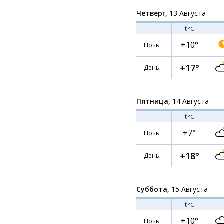
Четверг,
13 Августа
t
°C
+10°
Ночь
+17°
День
Пятница,
14 Августа
t
°C
+7°
Ночь
+18°
День
Суббота,
15 Августа
t
°C
+10°
Ночь