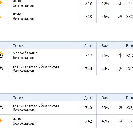
ясно
748
40
СС
%
без осадков
ясно
748
56
ЗЮ
%
без осадков
Погода
Давл
Влж
Вет
малооблачно
747
65
Ю,
%
без осадков
значительная облачность
744
44
ЮЮ
%
без осадков
Погода
Давл
Влж
Вет
значительная облачность
740
55
ЮЗ
%
без осадков
ясно
742
47
З,
7
%
без осадков