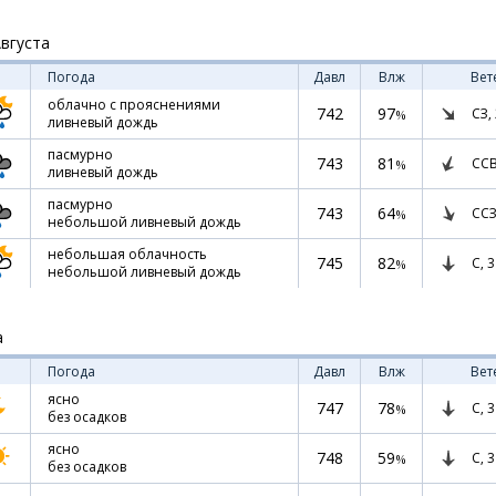
Августа
Погода
Давл
Влж
Вет
облачно с прояснениями
742
97
СЗ,
%
ливневый дождь
пасмурно
743
81
СС
%
ливневый дождь
пасмурно
743
64
ССЗ
%
небольшой ливневый дождь
небольшая облачность
745
82
С,
3
%
небольшой ливневый дождь
а
Погода
Давл
Влж
Вет
ясно
747
78
С,
3
%
без осадков
ясно
748
59
С,
3
%
без осадков