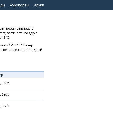
оды
Аэропорты
Архив
ыли гроза и ливневые
т.ст, влажность воздуха
 19°C.
ью +17°..+19°. Ветер
дь. Ветер северо-западный
ер
,
3
м/с
,
2
м/с
,
3
м/с