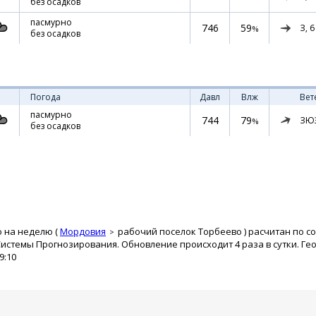
без осадков
пасмурно
746
59
З,
6
%
без осадков
Погода
Давл
Влж
Вет
пасмурно
744
79
ЗЮ
%
без осадков
о на неделю (
Мордовия
рабочий поселок Торбеево
) расчитан по с
истемы Прогнозирования. Обновление происходит 4 раза в сутки. Ге
9:10