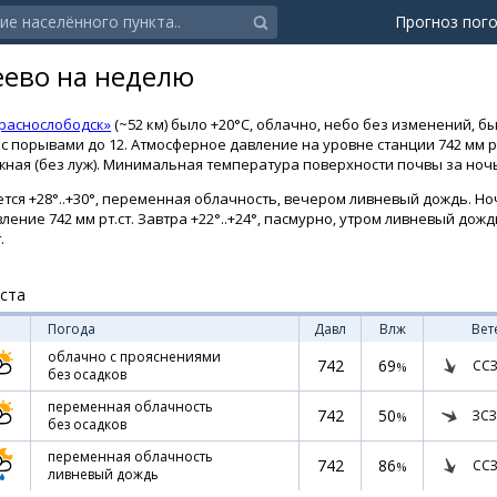
Прогноз пог
еево на неделю
раснослободск»
(~52 км) было +20°C, облачно, небо без изменений, б
 с порывами до 12. Атмосферное давление на уровне станции 742 мм р
жная (без луж). Минимальная температура поверхности почвы за ночь
тся +28°..+30°, переменная облачность, вечером ливневый дождь. Ноч
ление 742 мм рт.ст. Завтра +22°..+24°, пасмурно, утром ливневый дож
.
уста
Погода
Давл
Влж
Вет
облачно с прояснениями
742
69
ССЗ
%
без осадков
переменная облачность
742
50
ЗСЗ
%
без осадков
переменная облачность
742
86
ССЗ
%
ливневый дождь