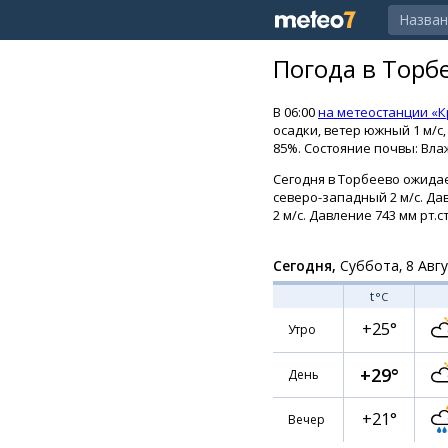
Погода в Торб
В 06:00
на метеостанции «К
осадки, ветер южный 1 м/с,
85%. Состояние почвы: Вла
Сегодня в Торбеево ожидае
северо-западный 2 м/с. Дав
2 м/с. Давление 743 мм рт.ст
Сегодня,
Суббота, 8 Авг
t
°C
+25°
Утро
+29°
День
+21°
Вечер