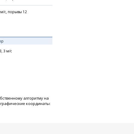
м/с,
порывы 12
ер
З,
3
м/с
обственному алгоритму на
ографические координаты: