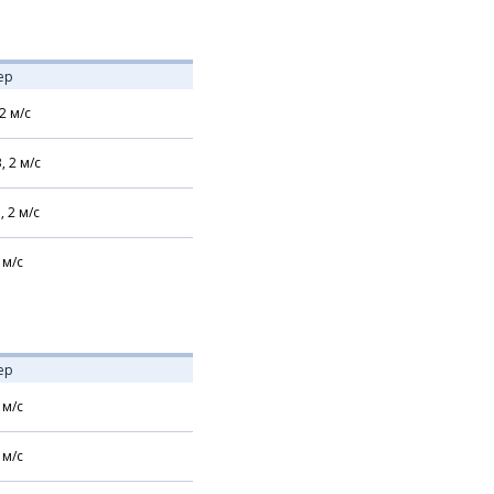
ер
2
м/с
В,
2
м/с
,
2
м/с
м/с
ер
м/с
м/с