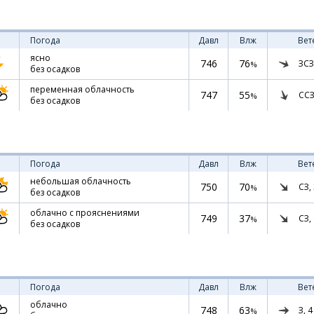
Погода
Давл
Влж
Вет
ясно
746
76
ЗСЗ
%
без осадков
переменная облачность
747
55
ССЗ
%
без осадков
Погода
Давл
Влж
Вет
небольшая облачность
750
70
СЗ,
%
без осадков
облачно с прояснениями
749
37
СЗ,
%
без осадков
Погода
Давл
Влж
Вет
облачно
748
63
З,
4
%