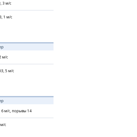
В,
3
м/с
З,
1
м/с
ер
2
м/с
З,
5
м/с
ер
,
6
м/с,
порывы 14
м/с