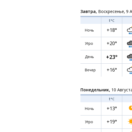
Завтра,
Воскресенье, 9 
t
°C
+18°
Ночь
+20°
Утро
+23°
День
+16°
Вечер
Понедельник,
10 Август
t
°C
+13°
Ночь
+19°
Утро