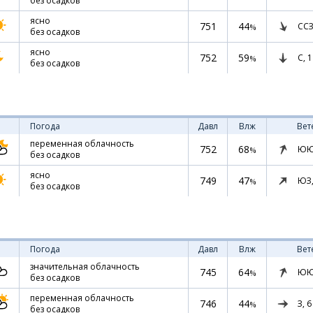
без осадков
ясно
751
44
ССЗ
%
без осадков
ясно
752
59
С,
1
%
без осадков
Погода
Давл
Влж
Вет
переменная облачность
752
68
ЮЮ
%
без осадков
ясно
749
47
ЮЗ
%
без осадков
Погода
Давл
Влж
Вет
значительная облачность
745
64
ЮЮ
%
без осадков
переменная облачность
746
44
З,
6
%
без осадков