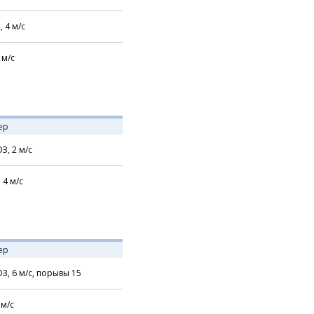
,
4
м/с
м/с
ер
З,
2
м/с
,
4
м/с
ер
З,
6
м/с,
порывы 15
м/с