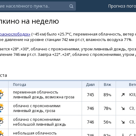
Прогноз пог
лкино на неделю
раснослободск»
(~45 км) было +25.7°C, переменная облачность, ветер 
е давление на уровне станции 742 мм рт.ст, влажность воздуха 71%.
тся +28°..+30°, облачно с прояснениями, утром ливневый дождь, гроза
ление 746 мм рт.ст. Завтра +22°..+24°, облачно с прояснениями, утром
уста
Погода
Давл
Влж
Вет
переменная облачность
745
89
ЮЗ
%
ливневый дождь, возможна гроза
облачно с прояснениями
746
78
СЗ,
%
ливневый дождь, гроза
облачно с прояснениями
746
56
СЗ,
%
небольшой ливневый дождь
небольшая облачность
746
92
С,
3
%