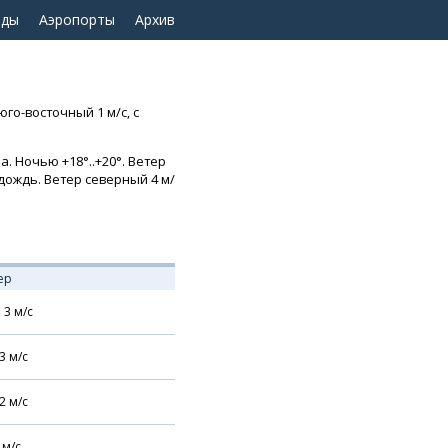
оды
Аэропорты
Архив
юго-восточный 1 м/с, с
. Ночью +18°..+20°. Ветер
 дождь. Ветер северный 4 м/
ер
,
3
м/с
3
м/с
2
м/с
м/с