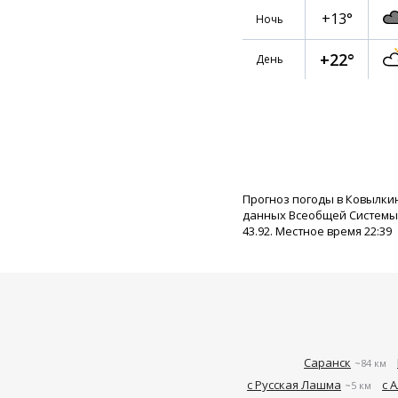
+13°
Ночь
+22°
День
Прогноз погоды в Ковылки
данных Всеобщей Системы П
43.92. Местное время 22:39
Саранск
~84 км
с Русская Лашма
с 
~5 км