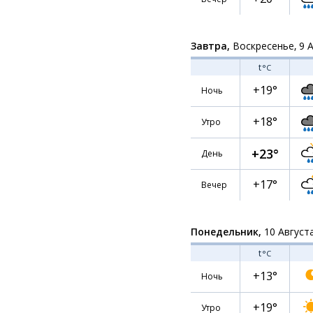
Завтра,
Воскресенье, 9 
t
°C
+19°
Ночь
+18°
Утро
+23°
День
+17°
Вечер
Понедельник,
10 Август
t
°C
+13°
Ночь
+19°
Утро