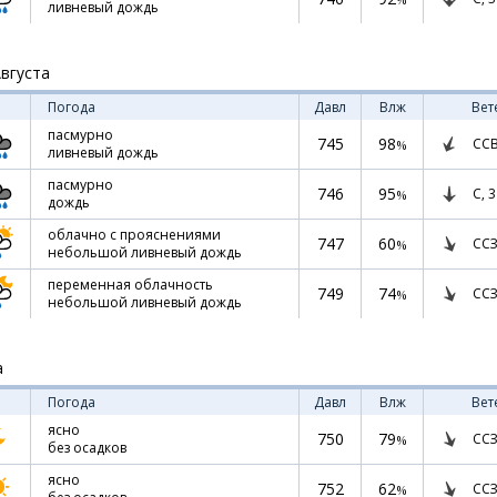
ливневый дождь
Августа
Погода
Давл
Влж
Вет
пасмурно
745
98
СС
%
ливневый дождь
пасмурно
746
95
С,
3
%
дождь
облачно с прояснениями
747
60
ССЗ
%
небольшой ливневый дождь
переменная облачность
749
74
ССЗ
%
небольшой ливневый дождь
а
Погода
Давл
Влж
Вет
ясно
750
79
ССЗ
%
без осадков
ясно
752
62
ССЗ
%