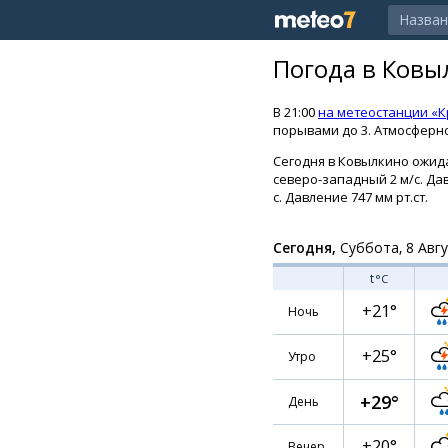
Погода в Ковы
В 21:00
на метеостанции «К
порывами до 3. Атмосферно
Сегодня в Ковылкино ожидае
северо-западный 2 м/с. Дав
с. Давление 747 мм рт.ст.
Сегодня,
Суббота, 8 Авг
t
°C
+21°
Ночь
+25°
Утро
+29°
День
+20°
Вечер