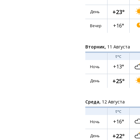
+23°
День
+16°
Вечер
Вторник,
11 Августа
t
°C
+13°
Ночь
+25°
День
Среда,
12 Августа
t
°C
+16°
Ночь
+22°
День