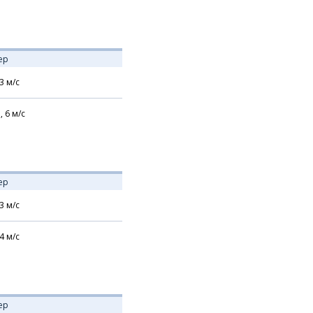
ер
3
м/с
,
6
м/с
ер
3
м/с
4
м/с
ер