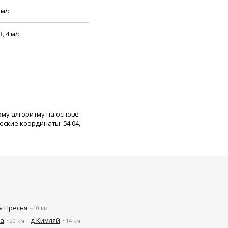
м/с
З,
4
м/с
ому алгоритму на основе
ские координаты: 54.04,
я Пресня
~10 км
ка
д Кимляй
~20 км
~14 км