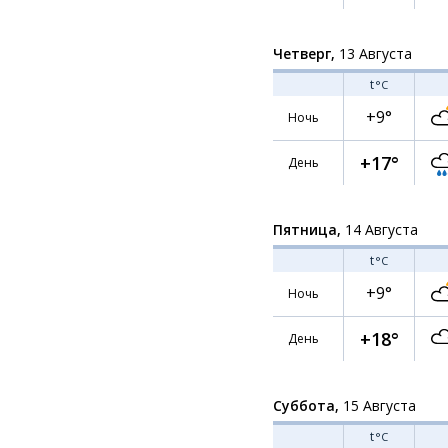
Четверг,
13 Августа
t
°C
+9°
Ночь
+17°
День
Пятница,
14 Августа
t
°C
+9°
Ночь
+18°
День
Суббота,
15 Августа
t
°C