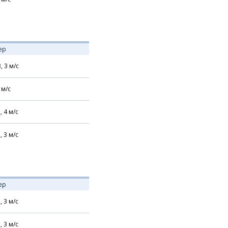
ер
В,
3
м/с
м/с
,
4
м/с
,
3
м/с
ер
,
3
м/с
,
3
м/с