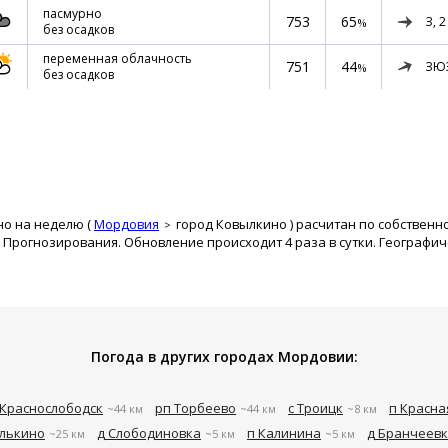
пасмурно
753
65
З,
2
%
без осадков
переменная облачность
751
44
ЗЮ
%
без осадков
но на неделю (
Мордовия
город Ковылкино
) расчитан по собственн
рогнозирования. Обновление происходит 4 раза в сутки. Географиче
Погода в других городах Мордовии:
Краснослободск
рп Торбеево
с Троицк
п Красна
~44 км
~44 км
~8 км
Алькино
д Слободиновка
п Калинина
д Бранчеев
~25 км
~5 км
~5 км