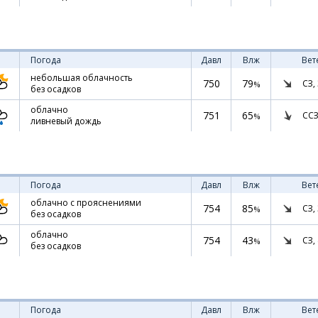
Погода
Давл
Влж
Вет
небольшая облачность
750
79
СЗ,
%
без осадков
облачно
751
65
ССЗ
%
ливневый дождь
Погода
Давл
Влж
Вет
облачно с прояснениями
754
85
СЗ,
%
без осадков
облачно
754
43
СЗ,
%
без осадков
Погода
Давл
Влж
Вет