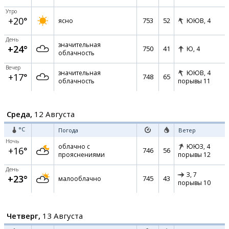
Утро
+20°
753
52
ясно
ЮЮВ,
4
День
значительная
+24°
750
41
Ю,
4
облачность
Вечер
значительная
ЮЮВ,
4
+17°
748
65
облачность
порывы 11
Среда,
12 Августа
°C
Погода
Ветер
Ночь
облачно с
ЮЮЗ,
4
+16°
746
56
прояснениями
порывы 12
День
З,
7
+23°
745
43
малооблачно
порывы 10
Четверг,
13 Августа