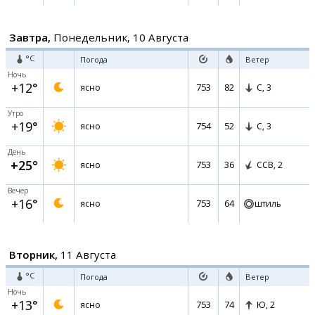
Завтра,
Понедельник, 10 Августа
°C
Погода
Ветер
Ночь
+12°
753
82
ясно
С,
3
Утро
+19°
754
52
ясно
С,
3
День
+25°
753
36
ясно
ССВ,
2
Вечер
+16°
753
64
ясно
штиль
Вторник,
11 Августа
°C
Погода
Ветер
Ночь
+13°
753
74
ясно
Ю,
2