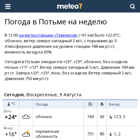
Погода в Потьме на неделю
В 12:00
на метеостанции «Темников»
(~61 км) было +22.6°C,
облачно, ветер северо-западный 2 м/с, с порывами до 5.
Атмосферное давление на уровне станции 748 мм рт.ст,
влажность воздуха 65%.
Сегодня в Потьме ожидается +23°..+25°, облачно, без осадков.
Ночью +11°..+13°. Ветер северо-западный 5 м/с. Давление 749 мм
рт.ст. Завтра +23°..+25°, ясно, без осадков. Ветер северный 2 м/с.
Давление 753 мм рт.ст.
Сегодня,
Воскресенье, 9 Августа
°C
Погода
Ветер
День
+24°
749
50
облачно
ССЗ,
5
Вечер
переменная
+16°
751
80
С,
2
облачность