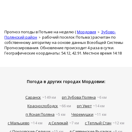
Прогноз погоды в Потьме на неделю (
Мордовия
Зубово-
Полянский район
рабочий поселок Потьма
) расчитан по
собственному алгоритму на основе данных Всеобщей Системы
Прогнозирования. Обновление происходит 4 раза в сутки.
Географические координаты: 54.12, 42.91. Местное время 14:18
Погода в других городах Мордовии:
Саранск
рп Зубова Поляна
~149 км
~6 км
Краснослободск
рп Умет
~66 км
~14 км
п Ясная Поляна
Черемушки
~5 км
~11 км
с Мальцево
д Селижай
с Теплый Стан
~14 км
~7 км
~12 км
с Покровские Селищи
д Саввинские Выселки
~15 км
~8 км