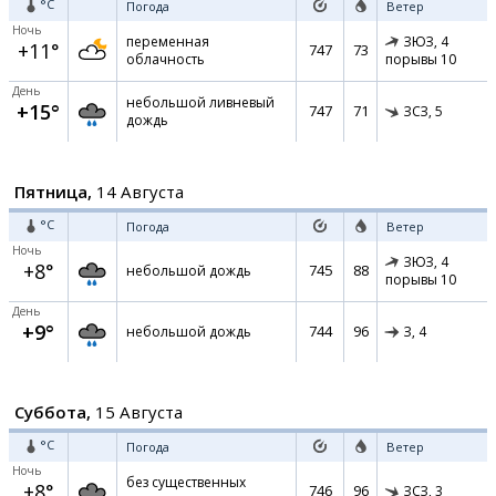
°C
Погода
Ветер
Ночь
переменная
ЗЮЗ,
4
+11°
747
73
облачность
порывы 10
День
небольшой ливневый
+15°
747
71
ЗСЗ,
5
дождь
Пятница,
14 Августа
°C
Погода
Ветер
Ночь
ЗЮЗ,
4
+8°
745
88
небольшой дождь
порывы 10
День
+9°
744
96
небольшой дождь
З,
4
Суббота,
15 Августа
°C
Погода
Ветер
Ночь
без существенных
+8°
746
96
ЗСЗ,
3