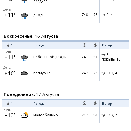
осадков
День
+11°
746
96
дождь
З,
4
Воскресенье,
16 Августа
°C
Погода
Ветер
Ночь
З,
4
+11°
747
97
небольшой дождь
порывы 10
День
+16°
747
72
пасмурно
ЗСЗ,
4
Понедельник,
17 Августа
°C
Погода
Ветер
Ночь
+10°
747
94
малооблачно
ЗСЗ,
2