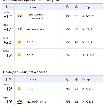
°C
Погода
Ветер
Ночь
переменная
+12°
750
96
ЗСЗ,
2
облачность
Утро
+17°
751
72
малооблачно
СЗ,
4
День
+22°
751
42
ясно
СЗ,
4
Вечер
+15°
752
66
ясно
ЗСЗ,
2
Понедельник,
10 Августа
°C
Погода
Ветер
Ночь
+12°
753
78
ясно
ЮЗ,
2
Утро
+19°
753
62
малооблачно
ЮЗ,
3