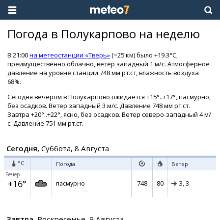
Погода в Полукарпово на неделю
В 21:00
на метеостанции «Тверь»
(~25 км) было +19.3°C,
преимущественно облачно, ветер западный 1 м/с. Атмосферное
давление на уровне станции 748 мм рт.ст, влажность воздуха
68%.
Сегодня вечером в Полукарпово ожидается +15°..+17°, пасмурно,
без осадков. Ветер западный 3 м/с. Давление 748 мм рт.ст.
Завтра +20°..+22°, ясно, без осадков. Ветер северо-западный 4 м/
с. Давление 751 мм рт.ст.
Сегодня,
Суббота, 8 Августа
°C
Погода
Ветер
Вечер
+16°
748
80
пасмурно
З,
3
Завтра,
Воскресенье, 9 Августа