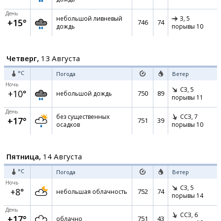
День
небольшой ливневый
З,
5
+15°
746
74
дождь
порывы 10
Четверг,
13 Августа
°C
Погода
Ветер
Ночь
СЗ,
5
+10°
750
89
небольшой дождь
порывы 11
День
без существенных
ССЗ,
7
+17°
751
39
осадков
порывы 10
Пятница,
14 Августа
°C
Погода
Ветер
Ночь
СЗ,
5
+8°
752
74
небольшая облачность
порывы 14
День
ССЗ,
6
+17°
751
43
облачно