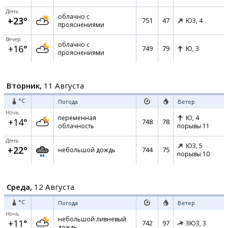
День
облачно с
+23°
751
47
ЮЗ,
4
прояснениями
Вечер
облачно с
+16°
749
79
Ю,
3
прояснениями
Вторник,
11 Августа
°C
Погода
Ветер
Ночь
переменная
Ю,
4
+14°
748
78
облачность
порывы 11
День
ЮЗ,
5
+22°
744
75
небольшой дождь
порывы 10
Среда,
12 Августа
°C
Погода
Ветер
Ночь
небольшой ливневый
+11°
742
97
ЗЮЗ,
3
дождь