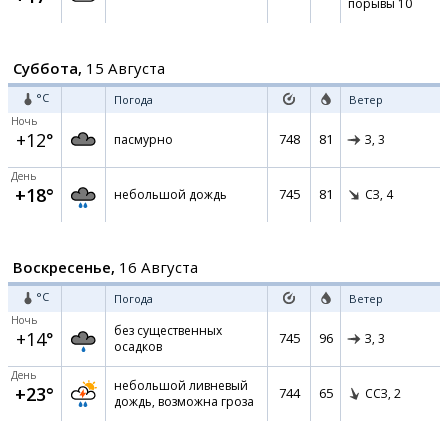
порывы 10
Суббота,
15 Августа
°C
Погода
Ветер
Ночь
+12°
748
81
пасмурно
З,
3
День
+18°
745
81
небольшой дождь
СЗ,
4
Воскресенье,
16 Августа
°C
Погода
Ветер
Ночь
без существенных
+14°
745
96
З,
3
осадков
День
небольшой ливневый
+23°
744
65
ССЗ,
2
дождь, возможна гроза