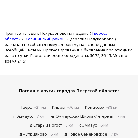
Прогноз погоды в Полукарпово на неделю (
Тверская
область
Калининский район
деревня Полукарпово
)
расчитан по собственному алгоритму на основе данных
Всеобщей Системы Прогнозирования. Обновление происходит 4
раза в сутки. Географические координаты: 56.72, 36.15. Местное
время 21:51
Погода в других городах Тверской области:
Тверь
Кимры
Конаково
~21 км
~76 км
~38 км
п Эммаусс
нп Эммаусская Школа-Интернат
~7 км
~7 км
д Старый Погост
с Эммаус
~5 км
~6 км
д Чуприяново
д Новое Семёновское
~6 км
~7 км