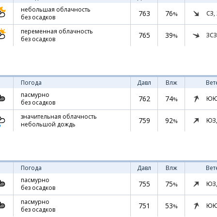
небольшая облачность
763
76
СЗ,
%
без осадков
переменная облачность
765
39
ЗСЗ
%
без осадков
Погода
Давл
Влж
Вет
пасмурно
762
74
ЮЮ
%
без осадков
значительная облачность
759
92
ЮЗ
%
небольшой дождь
Погода
Давл
Влж
Вет
пасмурно
755
75
ЮЗ
%
без осадков
пасмурно
751
53
ЮЮ
%
без осадков