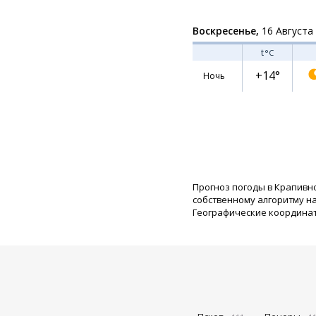
Воскресенье,
16 Августа
t
°C
+14°
Ночь
Прогноз погоды в Крапивн
собственному алгоритму н
Географические координаты: