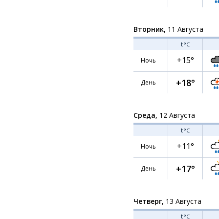
Вторник,
11 Августа
t
°C
+15°
Ночь
+18°
День
Среда,
12 Августа
t
°C
+11°
Ночь
+17°
День
Четверг,
13 Августа
t
°C