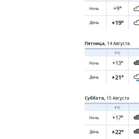
+9°
Ночь
+19°
День
Пятница,
14 Августа
t
°C
+13°
Ночь
+21°
День
Суббота,
15 Августа
t
°C
+17°
Ночь
+22°
День