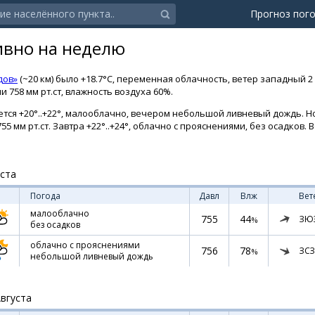
Прогноз пог
ивно на неделю
дов»
(~20 км) было +18.7°C, переменная облачность, ветер западный 2
 758 мм рт.ст, влажность воздуха 60%.
тся +20°..+22°, малооблачно, вечером небольшой ливневый дождь. Но
55 мм рт.ст. Завтра +22°..+24°, облачно с прояснениями, без осадков. 
уста
Погода
Давл
Влж
Вет
малооблачно
755
44
ЗЮ
%
без осадков
облачно с прояснениями
756
78
ЗСЗ
%
небольшой ливневый дождь
Августа