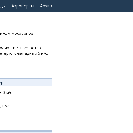
оды
Аэропорты
Архив
 м/с. Атмосферное
чью +10°..+12°. Ветер
Ветер юго-западный 5 м/с.
ер
З,
3
м/с
,
1
м/с