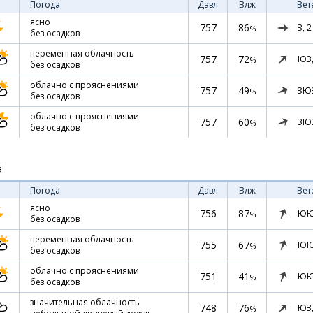
Погода
Давл
Влж
Вет
ясно
757
86
З,
2
%
без осадков
переменная облачность
757
72
ЮЗ
%
без осадков
облачно с прояснениями
757
49
ЗЮ
%
без осадков
облачно с прояснениями
757
60
ЗЮ
%
без осадков
а
Погода
Давл
Влж
Вет
ясно
756
87
ЮЮ
%
без осадков
переменная облачность
755
67
ЮЮ
%
без осадков
облачно с прояснениями
751
41
ЮЮ
%
без осадков
значительная облачность
748
76
ЮЗ
%