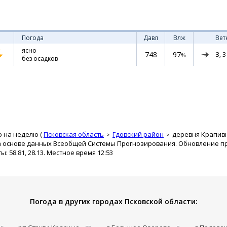
Погода
Давл
Влж
Вет
ясно
748
97
З,
3
%
без осадков
о на неделю (
Псковская область
Гдовский район
деревня Крапив
а основе данных Всеобщей Системы Прогнозирования. Обновление про
 58.81, 28.13. Местное время 12:53
Погода в других городах Псковской области: