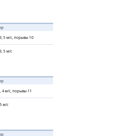
ер
З,
5
м/с,
порывы 10
З,
5
м/с
ер
,
4
м/с,
порывы 11
5
м/с
ер