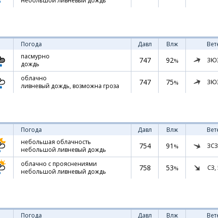
небольшой ливневый дождь
Погода
Давл
Влж
Вет
пасмурно
747
92
ЗЮ
%
дождь
облачно
747
75
ЗЮ
%
ливневый дождь, возможна гроза
Погода
Давл
Влж
Вет
небольшая облачность
754
91
ЗСЗ
%
небольшой ливневый дождь
облачно с прояснениями
758
53
СЗ,
%
небольшой ливневый дождь
Погода
Давл
Влж
Вет