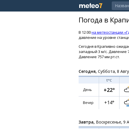
Погода в Крап
В 12:00
на метеостанции «Г
давление на уровне станции
Сегодня в Крапивно ожидае
западный 3 м/с. Давление 7
Давление 757 мм рт.ст.
Сегодня,
Суббота, 8 Авг
t
°C
+22°
День
+14°
Вечер
Завтра,
Воскресенье, 9 