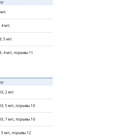
ер
м/с
,
4
м/с
З,
5
м/с
З,
4
м/с,
порывы 11
ер
З,
2
м/с
З,
5
м/с,
порывы 10
З,
7
м/с,
порывы 10
,
5
м/с,
порывы 12