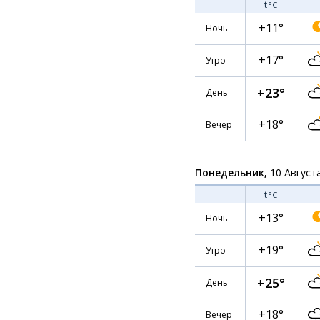
t
°C
+11°
Ночь
+17°
Утро
+23°
День
+18°
Вечер
Понедельник,
10 Август
t
°C
+13°
Ночь
+19°
Утро
+25°
День
+18°
Вечер