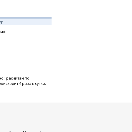
ер
м/с
но
) расчитан по
исходит 4 раза в сутки.