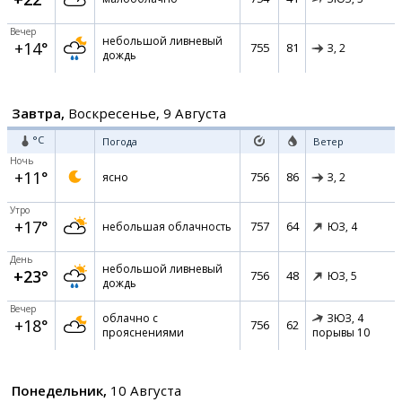
Вечер
небольшой ливневый
+14°
755
81
З,
2
дождь
Завтра,
Воскресенье, 9 Августа
°C
Погода
Ветер
Ночь
+11°
756
86
ясно
З,
2
Утро
+17°
757
64
небольшая облачность
ЮЗ,
4
День
небольшой ливневый
+23°
756
48
ЮЗ,
5
дождь
Вечер
облачно с
ЗЮЗ,
4
+18°
756
62
прояснениями
порывы 10
Понедельник,
10 Августа