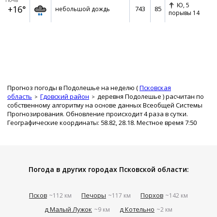
Ночь
Ю,
5
+16°
743
85
небольшой дождь
порывы 14
Прогноз погоды в Подолешье на неделю (
Псковская
область
Гдовский район
деревня Подолешье
) расчитан по
собственному алгоритму на основе данных Всеобщей Системы
Прогнозирования. Обновление происходит 4 раза в сутки.
Географические координаты: 58.82, 28.18. Местное время 7:50
Погода в других городах Псковской области:
Псков
Печоры
Порхов
~112 км
~117 км
~142 км
д Малый Лужок
д Котельно
~9 км
~2 км