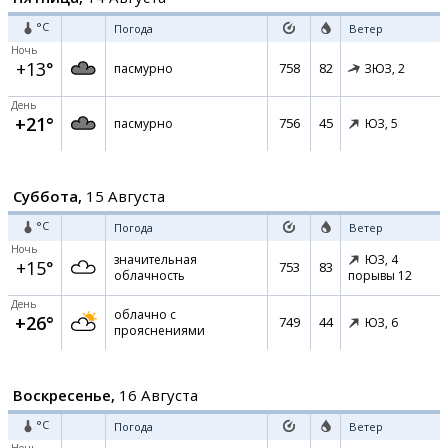
°C
Погода
Ветер
Ночь
+13°
758
82
пасмурно
ЗЮЗ,
2
День
+21°
756
45
пасмурно
ЮЗ,
5
Суббота,
15 Августа
°C
Погода
Ветер
Ночь
значительная
ЮЗ,
4
+15°
753
83
облачность
порывы 12
День
облачно с
+26°
749
44
ЮЗ,
6
прояснениями
Воскресенье,
16 Августа
°C
Погода
Ветер