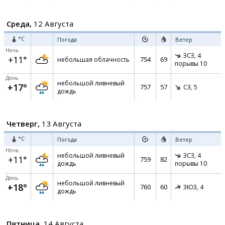
Среда,
12 Августа
°C
Погода
Ветер
Ночь
ЗСЗ,
4
+11°
754
69
небольшая облачность
порывы 10
День
небольшой ливневый
+17°
757
57
СЗ,
5
дождь
Четверг,
13 Августа
°C
Погода
Ветер
Ночь
небольшой ливневый
ЗСЗ,
4
+11°
759
82
дождь
порывы 10
День
небольшой ливневый
+18°
760
60
ЗЮЗ,
4
дождь
Пятница,
14 Августа