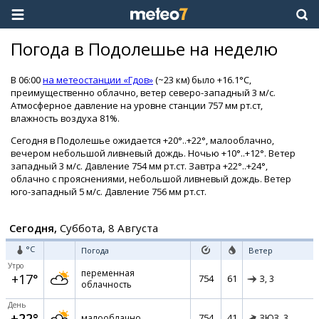
Погода в Подолешье на неделю
В 06:00
на метеостанции «Гдов»
(~23 км) было +16.1°C,
преимущественно облачно, ветер северо-западный 3 м/с.
Атмосферное давление на уровне станции 757 мм рт.ст,
влажность воздуха 81%.
Сегодня в Подолешье ожидается +20°..+22°, малооблачно,
вечером небольшой ливневый дождь. Ночью +10°..+12°. Ветер
западный 3 м/с. Давление 754 мм рт.ст. Завтра +22°..+24°,
облачно с прояснениями, небольшой ливневый дождь. Ветер
юго-западный 5 м/с. Давление 756 мм рт.ст.
Сегодня,
Суббота, 8 Августа
°C
Погода
Ветер
Утро
переменная
+17°
754
61
З,
3
облачность
День
+22°
754
41
малооблачно
ЗЮЗ,
3