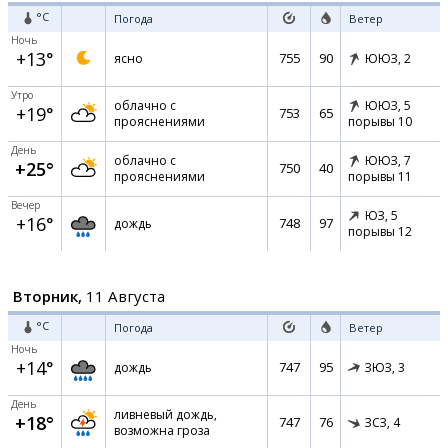
°C
Погода
Ветер
Ночь
+13°
755
90
ясно
ЮЮЗ,
2
Утро
облачно с
ЮЮЗ,
5
+19°
753
65
прояснениями
порывы 10
День
облачно с
ЮЮЗ,
7
+25°
750
40
прояснениями
порывы 11
Вечер
ЮЗ,
5
+16°
748
97
дождь
порывы 12
Вторник,
11 Августа
°C
Погода
Ветер
Ночь
+14°
747
95
дождь
ЗЮЗ,
3
День
ливневый дождь,
+18°
747
76
ЗСЗ,
4
возможна гроза