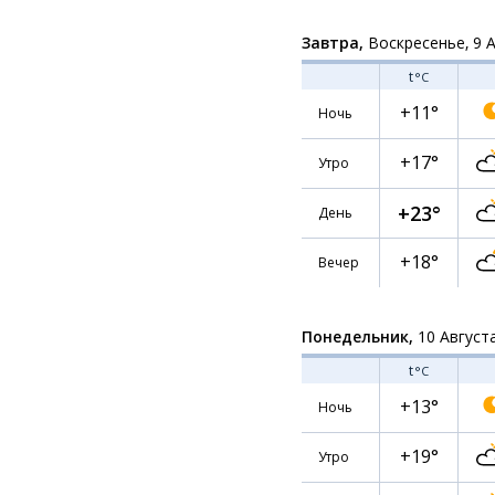
Завтра,
Воскресенье, 9 
t
°C
+11°
Ночь
+17°
Утро
+23°
День
+18°
Вечер
Понедельник,
10 Август
t
°C
+13°
Ночь
+19°
Утро