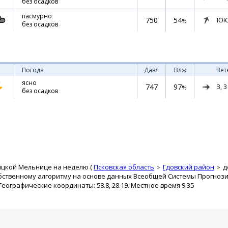
без осадков
пасмурно
750
54
ЮЮ
%
без осадков
Погода
Давл
Влж
Вет
ясно
747
97
З,
3
%
без осадков
ицкой Мельнице на неделю (
Псковская область
Гдовский район
д
обственному алгоритму на основе данных Всеобщей Системы Прогноз
 Географические координаты: 58.8, 28.19. Местное время 9:35