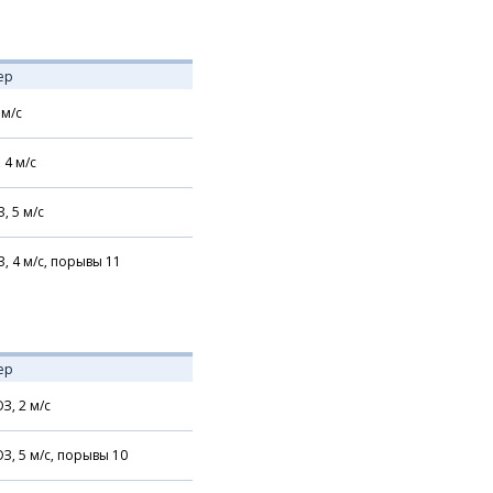
ер
м/с
,
4
м/с
З,
5
м/с
З,
4
м/с,
порывы 11
ер
З,
2
м/с
З,
5
м/с,
порывы 10