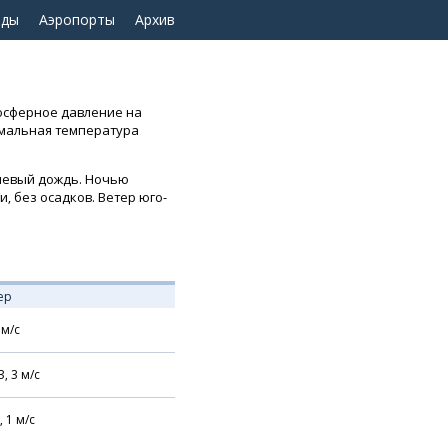
оды
Аэропорты
Архив
тмосферное давление на
нимальная температура
вневый дождь. Ночью
ми, без осадков. Ветер юго-
ер
м/с
З,
3
м/с
,
1
м/с