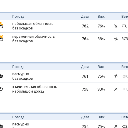
Погода
Давл
Влж
Вет
небольшая облачность
762
76
СЗ,
%
без осадков
переменная облачность
764
38
ЗСЗ
%
без осадков
Погода
Давл
Влж
Вет
пасмурно
761
75
ЮЮ
%
без осадков
значительная облачность
758
93
ЮЗ
%
небольшой дождь
Погода
Давл
Влж
Вет
пасмурно
754
75
ЮЗ
%