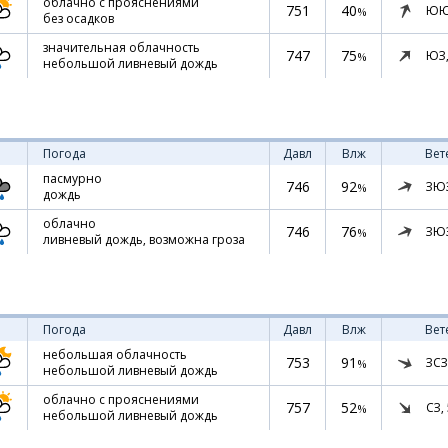
облачно с прояснениями
751
40
ЮЮ
%
без осадков
значительная облачность
747
75
ЮЗ
%
небольшой ливневый дождь
Погода
Давл
Влж
Вет
пасмурно
746
92
ЗЮ
%
дождь
облачно
746
76
ЗЮ
%
ливневый дождь, возможна гроза
Погода
Давл
Влж
Вет
небольшая облачность
753
91
ЗСЗ
%
небольшой ливневый дождь
облачно с прояснениями
757
52
СЗ,
%
небольшой ливневый дождь