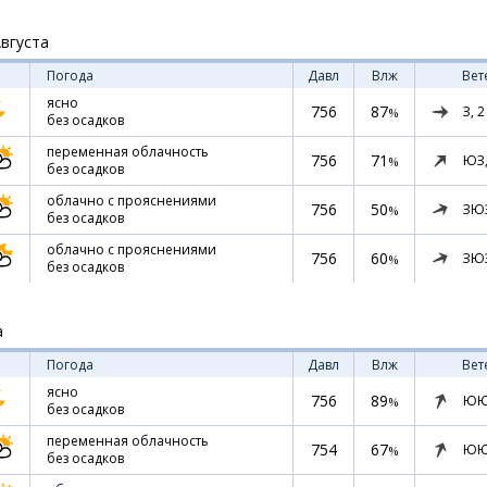
Августа
Погода
Давл
Влж
Вет
ясно
756
87
З,
2
%
без осадков
переменная облачность
756
71
ЮЗ
%
без осадков
облачно с прояснениями
756
50
ЗЮ
%
без осадков
облачно с прояснениями
756
60
ЗЮ
%
без осадков
а
Погода
Давл
Влж
Вет
ясно
756
89
ЮЮ
%
без осадков
переменная облачность
754
67
ЮЮ
%
без осадков