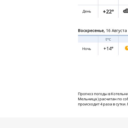
+22°
День
Воскресенье,
16 Августа
t
°C
+14°
Ночь
Прогноз погоды в Котельн
Мельница
) расчитан по с
происходит 4 раза в сутки.