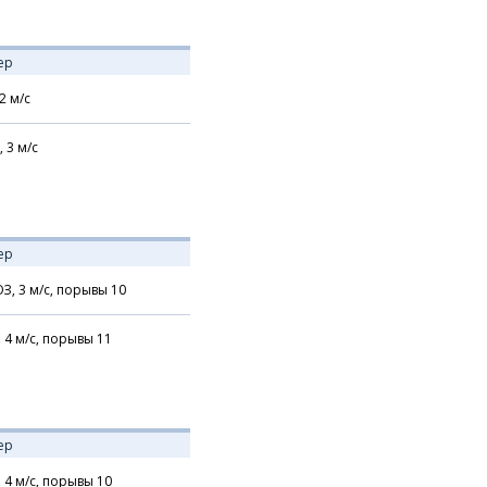
ер
2
м/с
,
3
м/с
ер
З,
3
м/с,
порывы 10
,
4
м/с,
порывы 11
ер
,
4
м/с,
порывы 10