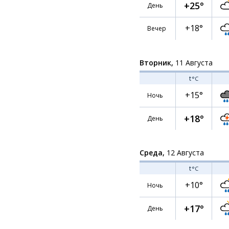
+25°
День
+18°
Вечер
Вторник,
11 Августа
t
°C
+15°
Ночь
+18°
День
Среда,
12 Августа
t
°C
+10°
Ночь
+17°
День