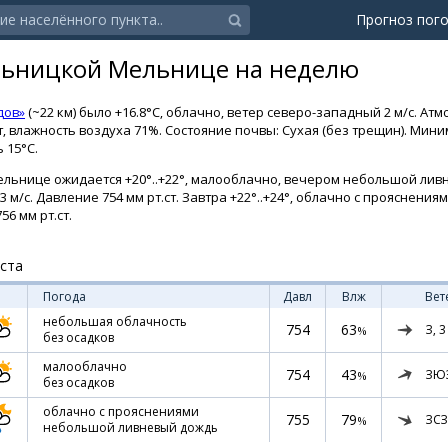
Прогноз пог
льницкой Мельнице на неделю
дов»
(~22 км) было +16.8°C, облачно, ветер северо-западный 2 м/с. А
ст, влажность воздуха 71%. Состояние почвы: Сухая (без трещин). Ми
 15°C.
ельнице ожидается +20°..+22°, малооблачно, вечером небольшой ли
3 м/с. Давление 754 мм рт.ст. Завтра +22°..+24°, облачно с прояснения
56 мм рт.ст.
уста
Погода
Давл
Влж
Вет
небольшая облачность
754
63
З,
3
%
без осадков
малооблачно
754
43
ЗЮ
%
без осадков
облачно с прояснениями
755
79
ЗСЗ
%
небольшой ливневый дождь