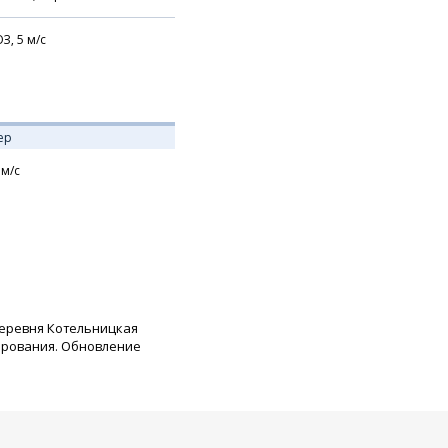
З,
5
м/с
ер
м/с
еревня Котельницкая
ирования. Обновление