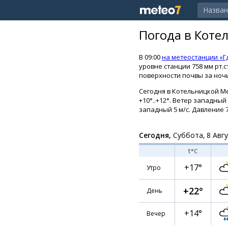
Погода в Коте
В 09:00
на метеостанции «Г
уровне станции 758 мм рт.
поверхности почвы за ночь
Сегодня в Котельницкой М
+10°..+12°. Ветер западный 
западный 5 м/с. Давление 7
Сегодня,
Суббота, 8 Авг
t
°C
+17°
Утро
+22°
День
+14°
Вечер