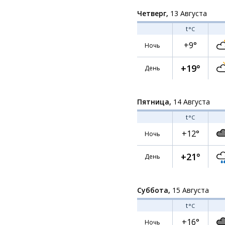
Четверг,
13 Августа
t
°C
+9°
Ночь
+19°
День
Пятница,
14 Августа
t
°C
+12°
Ночь
+21°
День
Суббота,
15 Августа
t
°C
+16°
Ночь