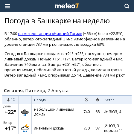
Погода в Башкарке на неделю
В 17:00
на метеостанции «Нижний Тагил»
(~56 км) было +22.5°C,
облачно, ветер юго-западный 3 м/с. Атмосферное давление на
уровне станции 737 мм рт.ст, влажность воздуха 63%.
Сегодня в Башкарке ожидается +21°..+23°, пасмурно, вечером
ливневый дождь. Ночью +15°..+17°. Ветер юго-западный 4 м/с.
Давление 740 мм рт.ст. Завтра +25°..+27°, облачно с
прояснениями, небольшой ливневый дождь, возможна гроза.
Ветер западный 7 м/с, с порывами до 14. Давление 734 мм рт.ст.
Сегодня,
Пятница, 7 Августа
°C
Погода
Ветер
День
небольшой ливневый
+22°
740
68
ЗЮЗ,
4
дождь
Вечер
ЮЗ,
3
+17°
739
97
ливневый дождь
порывы 11