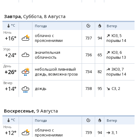
Завтра,
Суббота, 8 Августа
°C
Погода
Ветер
Ночь
облачно с
ЮЗ,
5
+16°
737
94
прояснениями
порывы 14
Утро
значительная
ЮЗ,
6
+24°
736
65
облачность
порывы 13
День
небольшой ливневый
ЗЮЗ,
7
+26°
734
82
дождь, возможна гроза
порывы 14
Вечер
+14°
738
95
дождь
СЗ,
2
Воскресенье,
9 Августа
°C
Погода
Ветер
Ночь
облачно с
+12°
739
94
З,
1
прояснениями