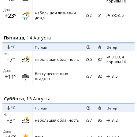
порывы 10
День
небольшой ливневый
+23°
732
51
ЗЮЗ,
5
дождь
Пятница,
14 Августа
°C
Погода
Ветер
Ночь
ЗЮЗ,
4
+7°
735
82
небольшая облачность
порывы 10
День
без существенных
+11°
737
82
З,
5
осадков
Суббота,
15 Августа
°C
Погода
Ветер
Ночь
+3°
737
95
небольшая облачность
З,
2
День