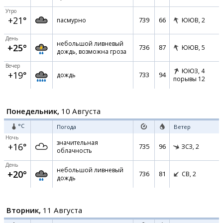
Утро
+21°
739
66
пасмурно
ЮЮВ,
2
День
небольшой ливневый
+25°
736
87
ЮЮВ,
5
дождь, возможна гроза
Вечер
ЮЮЗ,
4
+19°
733
94
дождь
порывы 12
Понедельник,
10 Августа
°C
Погода
Ветер
Ночь
значительная
+16°
735
96
ЗСЗ,
2
облачность
День
небольшой ливневый
+20°
736
81
СВ,
2
дождь
Вторник,
11 Августа