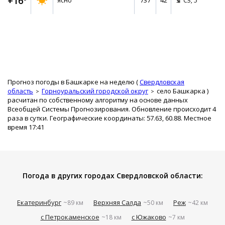
+16°
737
42
ясно
СЗ,
5
Прогноз погоды в Башкарке на неделю (
Свердловская
область
Горноуральский городской округ
село Башкарка
)
расчитан по собственному алгоритму на основе данных
Всеобщей Системы Прогнозирования. Обновление происходит 4
раза в сутки. Географические координаты: 57.63, 60.88. Местное
время 17:41
Погода в других городах Свердловской области:
Екатеринбург
Верхняя Салда
Реж
~89 км
~50 км
~42 км
с Петрокаменское
с Южаково
~18 км
~7 км