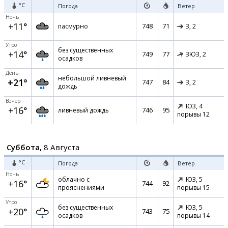
°C
Погода
Ветер
Ночь
+11°
748
71
пасмурно
З,
2
Утро
без существенных
+14°
749
77
ЗЮЗ,
2
осадков
День
небольшой ливневый
+21°
747
84
З,
2
дождь
Вечер
ЮЗ,
4
+16°
746
95
ливневый дождь
порывы 12
Суббота,
8 Августа
°C
Погода
Ветер
Ночь
облачно с
ЮЗ,
5
+16°
744
92
прояснениями
порывы 15
Утро
без существенных
ЮЗ,
5
+20°
743
75
осадков
порывы 14