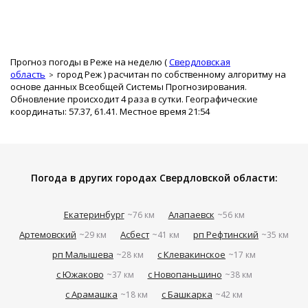
Прогноз погоды в Реже на неделю (
Свердловская
область
город Реж
) расчитан по собственному алгоритму на
основе данных Всеобщей Системы Прогнозирования.
Обновление происходит 4 раза в сутки. Географические
координаты: 57.37, 61.41. Местное время 21:54
Погода в других городах Свердловской области:
Екатеринбург
Алапаевск
~76 км
~56 км
Артемовский
Асбест
рп Рефтинский
~29 км
~41 км
~35 км
рп Малышева
с Клевакинское
~28 км
~17 км
с Южаково
с Новопаньшино
~37 км
~38 км
с Арамашка
с Башкарка
~18 км
~42 км