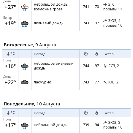
День
небольшой дождь,
З,
6
+27°
741
70
возможна гроза
порывы 11
Вечер
ЗЮЗ,
4
+19°
743
97
ливневый дождь
порывы 10
Воскресенье,
9 Августа
°C
Погода
Ветер
Ночь
небольшой ливневый
+16°
744
97
ССЗ,
2
дождь
День
+22°
743
77
пасмурно
ЮВ,
2
Понедельник,
10 Августа
°C
Погода
Ветер
Ночь
ЗЮЗ,
5
+17°
739
94
небольшой дождь
порывы 10