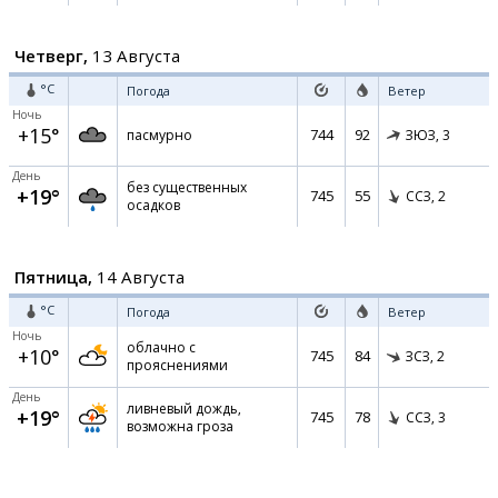
Четверг,
13 Августа
°C
Погода
Ветер
Ночь
+15°
744
92
пасмурно
ЗЮЗ,
3
День
без существенных
+19°
745
55
ССЗ,
2
осадков
Пятница,
14 Августа
°C
Погода
Ветер
Ночь
облачно с
+10°
745
84
ЗСЗ,
2
прояснениями
День
ливневый дождь,
+19°
745
78
ССЗ,
3
возможна гроза