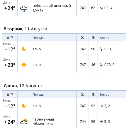
День
небольшой ливневый
+24°
743
62
СЗ,
4
дождь
Вторник,
11 Августа
°C
Погода
Ветер
Ночь
+12°
747
96
ясно
ССЗ,
3
День
+23°
747
46
ясно
ССЗ,
3
Среда,
12 Августа
°C
Погода
Ветер
Ночь
+12°
747
92
ясно
З,
2
День
переменная
+24°
744
56
З,
3
облачность