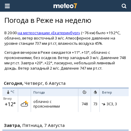
Погода в Реже на неделю
В 20:00
на метеостанции «Екатеринбург»
(~76 км) было +19.2°C,
облачно, ветер восточный 3 м/с. Атмосферное давление на
уровне станции 737 мм рт.ст, влажность воздуха 45%.
Сегодня вечером в Реже ожидается +11°..+13°, облачно с
прояснениями, без осадков. Ветер западный 3 м/с. Давление 748
мм рт.ст. Завтра +20°..+22°, пасмурно, небольшой ливневый
дождь. Ветер западный 2 м/с. Давление 747 мм рт.ст.
Сегодня,
Четверг, 6 Августа
°C
Погода
Ветер
Вечер
облачно с
+12°
748
73
ЗСЗ,
3
прояснениями
Завтра,
Пятница, 7 Августа