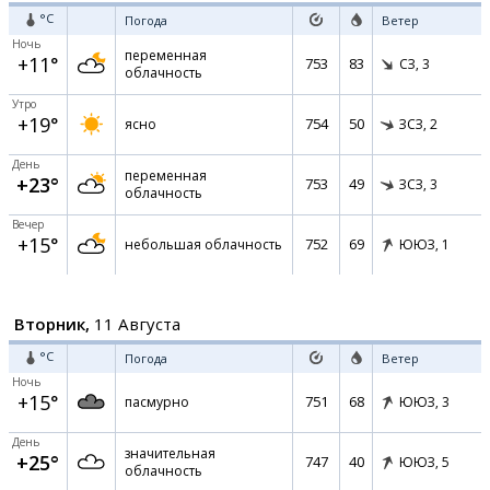
°C
Погода
Ветер
Ночь
переменная
+11°
753
83
СЗ,
3
облачность
Утро
+19°
754
50
ясно
ЗСЗ,
2
День
переменная
+23°
753
49
ЗСЗ,
3
облачность
Вечер
+15°
752
69
небольшая облачность
ЮЮЗ,
1
Вторник,
11 Августа
°C
Погода
Ветер
Ночь
+15°
751
68
пасмурно
ЮЮЗ,
3
День
значительная
+25°
747
40
ЮЮЗ,
5
облачность