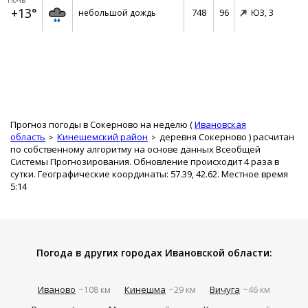
Ночь
+13°
748
96
небольшой дождь
ЮЗ,
3
Прогноз погоды в Сокерново на неделю (
Ивановская
область
Кинешемский район
деревня Сокерново
) расчитан
по собственному алгоритму на основе данных Всеобщей
Системы Прогнозирования. Обновление происходит 4 раза в
сутки. Географические координаты: 57.39, 42.62. Местное время
5:14
Погода в других городах Ивановской области:
Иваново
Кинешма
Вичуга
~108 км
~29 км
~46 км