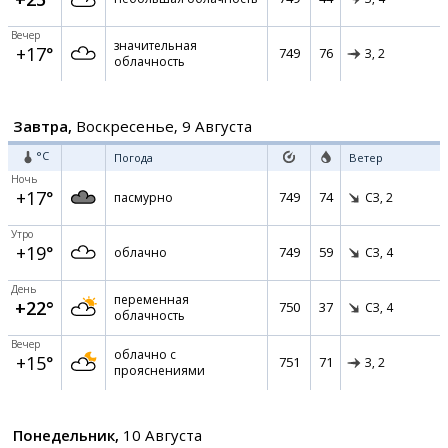
Вечер
значительная
+17°
749
76
З,
2
облачность
Завтра,
Воскресенье, 9 Августа
°C
Погода
Ветер
Ночь
+17°
749
74
пасмурно
СЗ,
2
Утро
+19°
749
59
облачно
СЗ,
4
День
переменная
+22°
750
37
СЗ,
4
облачность
Вечер
облачно с
+15°
751
71
З,
2
прояснениями
Понедельник,
10 Августа