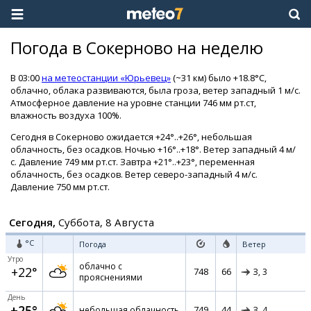
Погода в Сокерново на неделю
В 03:00
на метеостанции «Юрьевец»
(~31 км) было +18.8°C,
облачно, облака развиваются, была гроза, ветер западный 1 м/с.
Атмосферное давление на уровне станции 746 мм рт.ст,
влажность воздуха 100%.
Сегодня в Сокерново ожидается +24°..+26°, небольшая
облачность, без осадков. Ночью +16°..+18°. Ветер западный 4 м/
с. Давление 749 мм рт.ст. Завтра +21°..+23°, переменная
облачность, без осадков. Ветер северо-западный 4 м/с.
Давление 750 мм рт.ст.
Сегодня,
Суббота, 8 Августа
°C
Погода
Ветер
Утро
облачно с
+22°
748
66
З,
3
прояснениями
День
+25°
749
44
небольшая облачность
З,
4