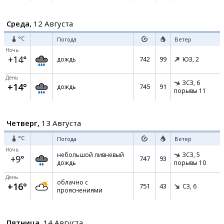
Среда,
12 Августа
°C
Погода
Ветер
Ночь
+14°
742
99
дождь
ЮЗ,
2
День
ЗСЗ,
6
+14°
745
91
дождь
порывы 11
Четверг,
13 Августа
°C
Погода
Ветер
Ночь
небольшой ливневый
ЗСЗ,
5
+9°
747
93
дождь
порывы 10
День
облачно с
+16°
751
43
СЗ,
6
прояснениями
Пятница,
14 Августа