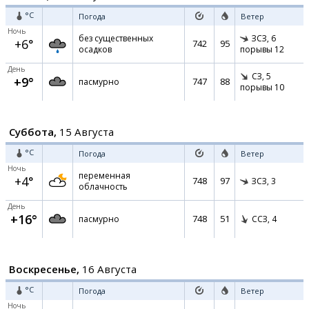
°C
Погода
Ветер
Ночь
без существенных
ЗСЗ,
6
+6°
742
95
осадков
порывы 12
День
СЗ,
5
+9°
747
88
пасмурно
порывы 10
Суббота,
15 Августа
°C
Погода
Ветер
Ночь
переменная
+4°
748
97
ЗСЗ,
3
облачность
День
+16°
748
51
пасмурно
ССЗ,
4
Воскресенье,
16 Августа
°C
Погода
Ветер
Ночь