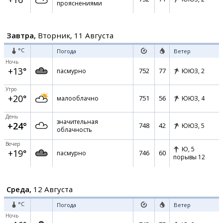
прояснениями
Завтра,
Вторник, 11 Августа
°C
Погода
Ветер
Ночь
+13°
752
77
пасмурно
ЮЮЗ,
2
Утро
+20°
751
56
малооблачно
ЮЮЗ,
4
День
значительная
+24°
748
42
ЮЮЗ,
5
облачность
Вечер
Ю,
5
+19°
746
60
пасмурно
порывы 12
Среда,
12 Августа
°C
Погода
Ветер
Ночь