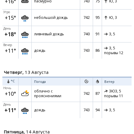
+16°
743
75
пасмурно
Ю,
3
Утро
+15°
742
95
небольшой дождь
Ю,
3
День
+18°
740
91
ливневый дождь
З,
5
Вечер
З,
5
+11°
743
86
дождь
порывы 12
Четверг,
13 Августа
°C
Погода
Ветер
Ночь
облачно с
ЗЮЗ,
5
+10°
742
87
прояснениями
порывы 11
День
+11°
743
94
дождь
З,
5
Пятница,
14 Августа