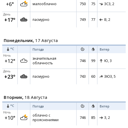
+6°
750
75
малооблачно
ЗСЗ,
2
День
+17°
749
77
пасмурно
В,
2
Понедельник,
17 Августа
°C
Погода
Ветер
Ночь
значительная
+12°
746
99
Ю,
3
облачность
День
+23°
743
60
пасмурно
ЗЮЗ,
5
Вторник,
18 Августа
°C
Погода
Ветер
Ночь
облачно с
+10°
746
85
З,
2
прояснениями