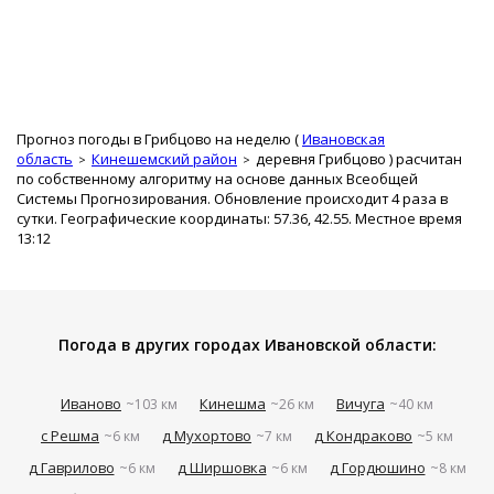
Прогноз погоды в Грибцово на неделю (
Ивановская
область
Кинешемский район
деревня Грибцово
) расчитан
по собственному алгоритму на основе данных Всеобщей
Системы Прогнозирования. Обновление происходит 4 раза в
сутки. Географические координаты: 57.36, 42.55. Местное время
13:12
Погода в других городах Ивановской области:
Иваново
Кинешма
Вичуга
~103 км
~26 км
~40 км
с Решма
д Мухортово
д Кондраково
~6 км
~7 км
~5 км
д Гаврилово
д Ширшовка
д Гордюшино
~6 км
~6 км
~8 км