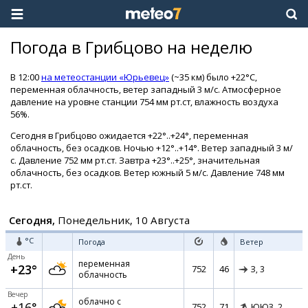
Погода в Грибцово на неделю
В 12:00
на метеостанции «Юрьевец»
(~35 км) было +22°C,
переменная облачность, ветер западный 3 м/с. Атмосферное
давление на уровне станции 754 мм рт.ст, влажность воздуха
56%.
Сегодня в Грибцово ожидается +22°..+24°, переменная
облачность, без осадков. Ночью +12°..+14°. Ветер западный 3 м/
с. Давление 752 мм рт.ст. Завтра +23°..+25°, значительная
облачность, без осадков. Ветер южный 5 м/с. Давление 748 мм
рт.ст.
Сегодня,
Понедельник, 10 Августа
°C
Погода
Ветер
День
переменная
+23°
752
46
З,
3
облачность
Вечер
облачно с
+16°
752
71
ЮЮЗ,
2