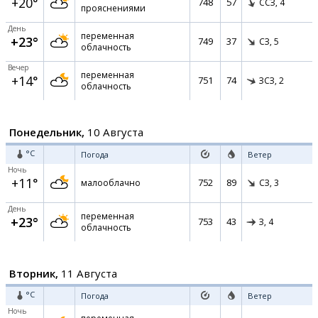
+20°
748
57
ССЗ,
4
прояснениями
День
переменная
+23°
749
37
СЗ,
5
облачность
Вечер
переменная
+14°
751
74
ЗСЗ,
2
облачность
Понедельник,
10 Августа
°C
Погода
Ветер
Ночь
+11°
752
89
малооблачно
СЗ,
3
День
переменная
+23°
753
43
З,
4
облачность
Вторник,
11 Августа
°C
Погода
Ветер
Ночь