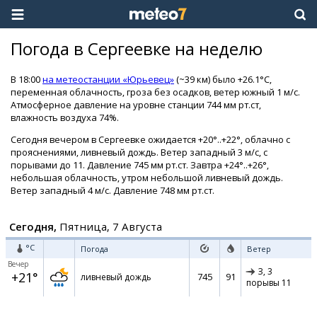
Погода в Сергеевке на неделю
В 18:00
на метеостанции «Юрьевец»
(~39 км) было +26.1°C,
переменная облачность, гроза без осадков, ветер южный 1 м/с.
Атмосферное давление на уровне станции 744 мм рт.ст,
влажность воздуха 74%.
Сегодня вечером в Сергеевке ожидается +20°..+22°, облачно с
прояснениями, ливневый дождь. Ветер западный 3 м/с, с
порывами до 11. Давление 745 мм рт.ст. Завтра +24°..+26°,
небольшая облачность, утром небольшой ливневый дождь.
Ветер западный 4 м/с. Давление 748 мм рт.ст.
Сегодня,
Пятница, 7 Августа
°C
Погода
Ветер
Вечер
З,
3
+21°
745
91
ливневый дождь
порывы 11