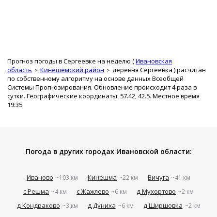
Прогноз погоды в Сергеевке на неделю (
Ивановская
область
Кинешемский район
деревня Сергеевка
) расчитан
по собственному алгоритму на основе данных Всеобщей
Системы Прогнозирования. Обновление происходит 4 раза в
сутки. Географические координаты: 57.42, 42.5. Местное время
19:35
Погода в других городах Ивановской области:
Иваново
Кинешма
Вичуга
~103 км
~22 км
~41 км
с Решма
с Жажлево
д Мухортово
~4 км
~6 км
~2 км
д Кондраково
д Дуниха
д Ширшовка
~3 км
~6 км
~2 км