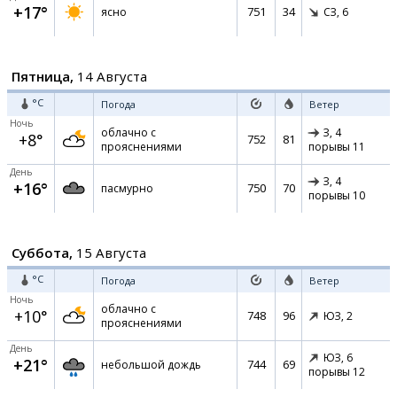
+17°
751
34
ясно
СЗ,
6
Пятница,
14 Августа
°C
Погода
Ветер
Ночь
облачно с
З,
4
+8°
752
81
прояснениями
порывы 11
День
З,
4
+16°
750
70
пасмурно
порывы 10
Суббота,
15 Августа
°C
Погода
Ветер
Ночь
облачно с
+10°
748
96
ЮЗ,
2
прояснениями
День
ЮЗ,
6
+21°
744
69
небольшой дождь
порывы 12