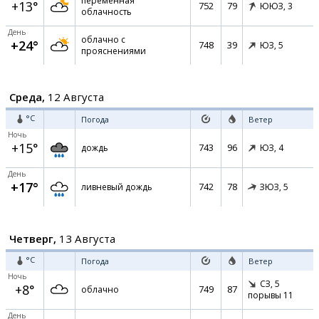
переменная
+13°
752
79
ЮЮЗ,
3
облачность
День
облачно с
+24°
748
39
ЮЗ,
5
прояснениями
Среда,
12 Августа
°C
Погода
Ветер
Ночь
+15°
743
96
дождь
ЮЗ,
4
День
+17°
742
78
ливневый дождь
ЗЮЗ,
5
Четверг,
13 Августа
°C
Погода
Ветер
Ночь
СЗ,
5
+8°
749
87
облачно
порывы 11
День