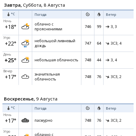
Завтра,
Суббота, 8 Августа
°C
Погода
Ветер
Ночь
облачно с
+18°
746
99
З,
3
прояснениями
Утро
небольшой ливневый
+22°
747
64
ЗСЗ,
4
дождь
День
+25°
748
44
небольшая облачность
З,
4
Вечер
значительная
+17°
748
76
ЗСЗ,
2
облачность
Воскресенье,
9 Августа
°C
Погода
Ветер
Ночь
+17°
748
76
пасмурно
ЗСЗ,
2
Утро
облачно с