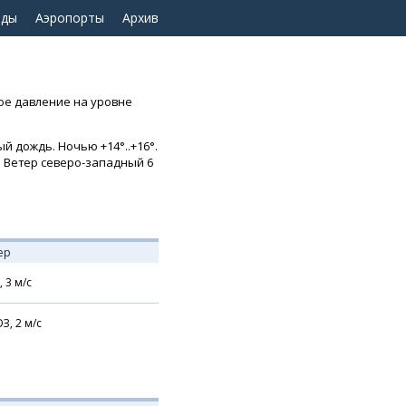
оды
Аэропорты
Архив
ное давление на уровне
й дождь. Ночью +14°..+16°.
ь. Ветер северо-западный 6
ер
,
3
м/с
З,
2
м/с