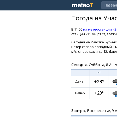
Погода на Уча
В 11:00
на метеостанции «
станции 719 мм рт.ст, влаж
Сегодня на Участке Буринс
Ветер северо-западный 3 м/
м/с, с порывами до 12. Давл
Сегодня,
Суббота, 8 Авг
t
°C
+23°
День
+20°
Вечер
Завтра,
Воскресенье, 9 