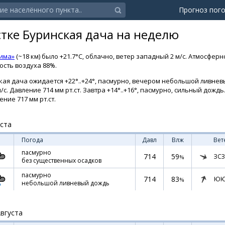
Прогноз пог
стке Буринская дача на неделю
Зима»
(~18 км) было +21.7°C, облачно, ветер западный 2 м/с. Атмосфер
ность воздуха 88%.
кая дача ожидается +22°..+24°, пасмурно, вечером небольшой ливневы
с. Давление 714 мм рт.ст. Завтра +14°..+16°, пасмурно, сильный дожд
ение 717 мм рт.ст.
уста
Погода
Давл
Влж
Вет
пасмурно
714
59
ЗСЗ
%
без существенных осадков
пасмурно
714
83
ЮЮ
%
небольшой ливневый дождь
Августа