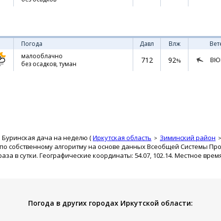
Погода
Давл
Влж
Вет
малооблачно
712
92
ВЮ
%
без осадков, туман
 Буринская дача на неделю (
Иркутская область
Зиминский район
 по собственному алгоритму на основе данных Всеобщей Системы Пр
за в сутки. Географические координаты: 54.07, 102.14. Местное время
Погода в других городах Иркутской области: