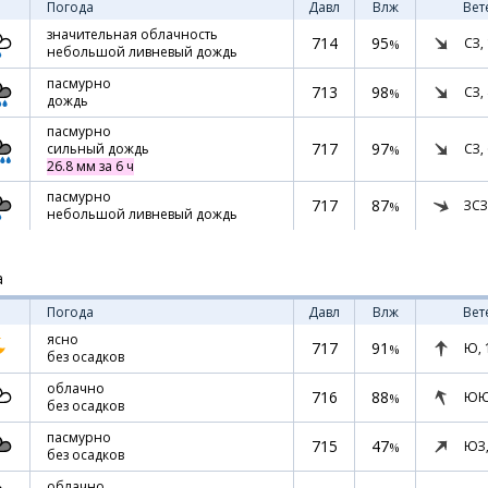
Погода
Давл
Влж
Вет
значительная облачность
714
95
СЗ,
%
небольшой ливневый дождь
пасмурно
713
98
СЗ,
%
дождь
пасмурно
717
97
СЗ,
сильный дождь
%
26.8 мм за 6 ч
пасмурно
717
87
ЗСЗ
%
небольшой ливневый дождь
а
Погода
Давл
Влж
Вет
ясно
717
91
Ю,
%
без осадков
облачно
716
88
ЮЮ
%
без осадков
пасмурно
715
47
ЮЗ
%
без осадков
облачно