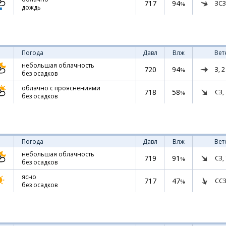
717
94
ЗСЗ
%
дождь
Погода
Давл
Влж
Вет
небольшая облачность
720
94
З,
2
%
без осадков
облачно с прояснениями
718
58
СЗ,
%
без осадков
Погода
Давл
Влж
Вет
небольшая облачность
719
91
СЗ,
%
без осадков
ясно
717
47
ССЗ
%
без осадков