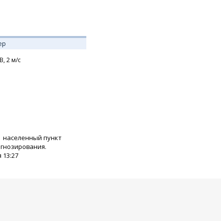
ер
В,
2
м/с
населенный пункт
огнозирования.
 13:27