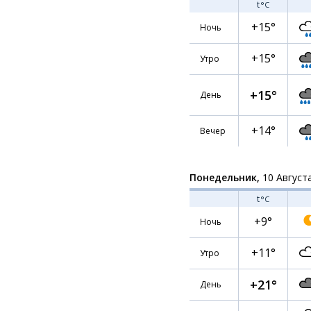
t
°C
+15°
Ночь
+15°
Утро
+15°
День
+14°
Вечер
Понедельник,
10 Август
t
°C
+9°
Ночь
+11°
Утро
+21°
День