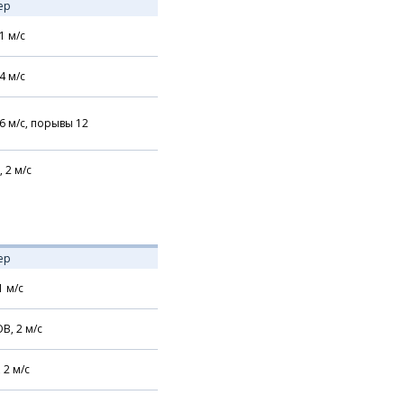
ер
1
м/с
4
м/с
6
м/с,
порывы 12
,
2
м/с
ер
1
м/с
В,
2
м/с
,
2
м/с