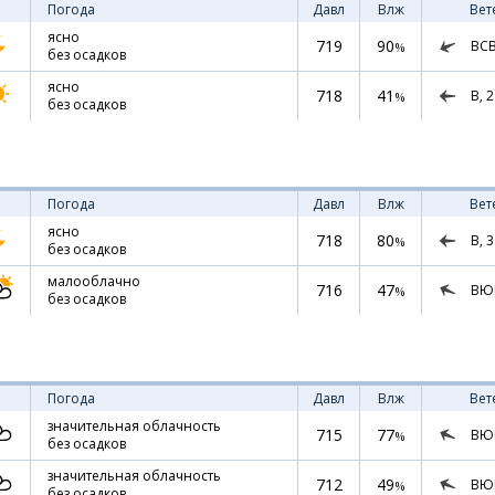
Погода
Давл
Влж
Вет
ясно
719
90
ВС
%
без осадков
ясно
718
41
В,
2
%
без осадков
Погода
Давл
Влж
Вет
ясно
718
80
В,
3
%
без осадков
малооблачно
716
47
ВЮ
%
без осадков
Погода
Давл
Влж
Вет
значительная облачность
715
77
ВЮ
%
без осадков
значительная облачность
712
49
ВЮ
%
без осадков