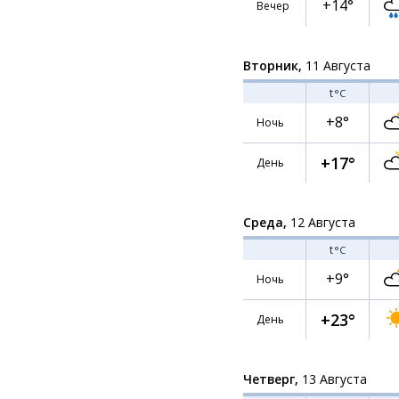
+14°
Вечер
Вторник,
11 Августа
t
°C
+8°
Ночь
+17°
День
Среда,
12 Августа
t
°C
+9°
Ночь
+23°
День
Четверг,
13 Августа