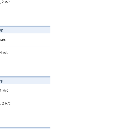
,
2
м/с
ер
м/с
4
м/с
ер
1
м/с
,
2
м/с