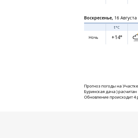
Воскресенье,
16 Августа
t
°C
+14°
Ночь
Прогноз погоды на Участке
Буринская дача
) расчитан
Обновление происходит 4 ра