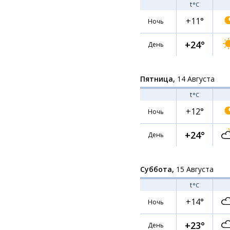
t
°C
+11°
Ночь
+24°
День
Пятница,
14 Августа
t
°C
+12°
Ночь
+24°
День
Суббота,
15 Августа
t
°C
+14°
Ночь
+23°
День