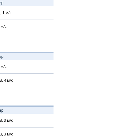
ер
В,
1
м/с
м/с
ер
м/с
В,
4
м/с
ер
В,
3
м/с
В,
3
м/с