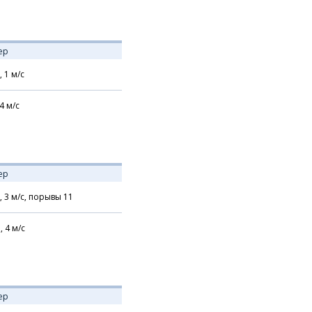
ер
,
1
м/с
4
м/с
ер
,
3
м/с,
порывы 11
,
4
м/с
ер