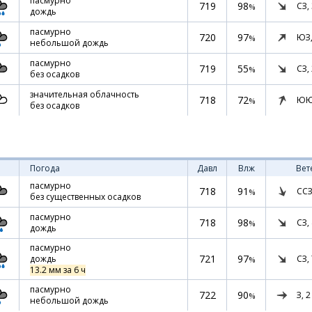
пасмурно
719
98
СЗ,
%
дождь
пасмурно
720
97
ЮЗ
%
небольшой дождь
пасмурно
719
55
СЗ,
%
без осадков
значительная облачность
718
72
ЮЮ
%
без осадков
Погода
Давл
Влж
Вет
пасмурно
718
91
ССЗ
%
без существенных осадков
пасмурно
718
98
СЗ,
%
дождь
пасмурно
721
97
СЗ,
дождь
%
13.2 мм за 6 ч
пасмурно
722
90
З,
2
%
небольшой дождь