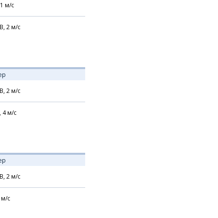
1
м/с
В,
2
м/с
ер
В,
2
м/с
,
4
м/с
ер
В,
2
м/с
м/с