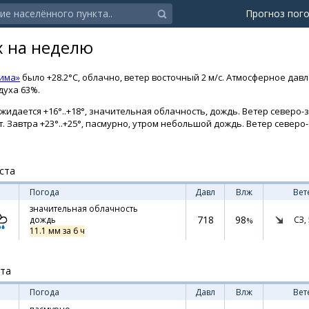
Прогноз пог
х на неделю
Зима»
было +28.2°C, облачно, ветер восточный 2 м/с. Атмосферное дав
духа 63%.
жидается +16°..+18°, значительная облачность, дождь. Ветер северо-
ст. Завтра +23°..+25°, пасмурно, утром небольшой дождь. Ветер север
ста
Погода
Давл
Влж
Вет
значительная облачность
718
98
СЗ,
дождь
%
11.1 мм за 6 ч
ста
Погода
Давл
Влж
Вет