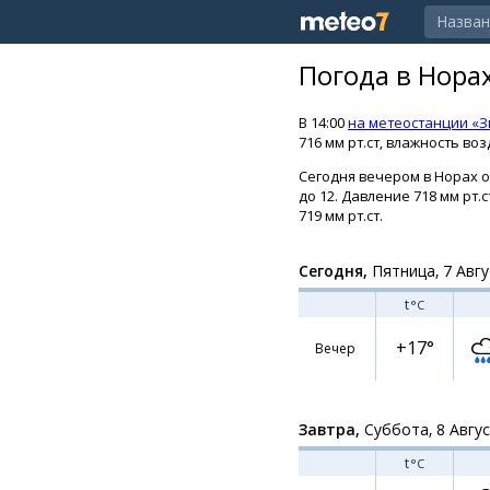
Погода в Нора
В 14:00
на метеостанции «
716 мм рт.ст, влажность воз
Сегодня вечером в Норах о
до 12. Давление 718 мм рт.
719 мм рт.ст.
Сегодня,
Пятница, 7 Авгу
t
°C
+17°
Вечер
Завтра,
Суббота, 8 Авгу
t
°C