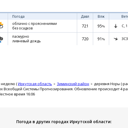
Погода
Давл
Влж
Вет
облачно с прояснениями
721
95
С,
1
%
без осадков
пасмурно
720
91
ЗСЗ
%
ливневый дождь
 неделю (
Иркутская область
Зиминский район
деревня Норы
) р
ых Всеобщей Системы Прогнозирования. Обновление происходит 4 раз
Местное время 16:06
Погода в других городах Иркутской области: