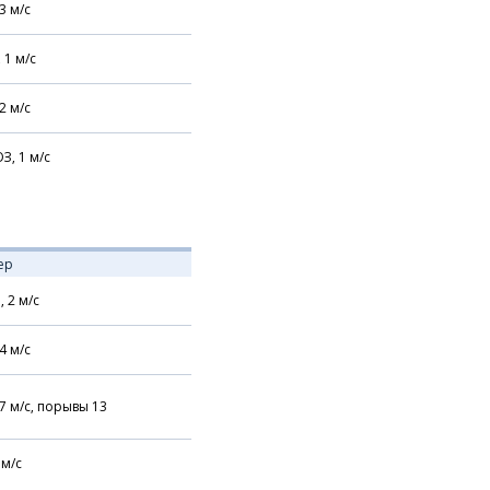
3
м/с
,
1
м/с
2
м/с
З,
1
м/с
ер
,
2
м/с
4
м/с
7
м/с,
порывы 13
м/с