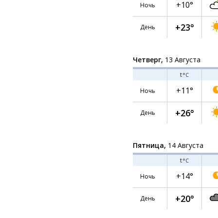
+10°
Ночь
+23°
День
Четверг,
13 Августа
t
°C
+11°
Ночь
+26°
День
Пятница,
14 Августа
t
°C
+14°
Ночь
+20°
День