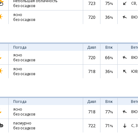
небольшая облачность
723
75
СВ,
%
без осадков
ясно
720
36
ВЮ
%
без осадков
Погода
Давл
Влж
Вет
ясно
720
66
ВЮ
%
без осадков
ясно
718
36
ЮВ
%
без осадков
Погода
Давл
Влж
Вет
ясно
718
77
ВЮ
%
без осадков
пасмурно
722
71
С,
3
%
без осадков