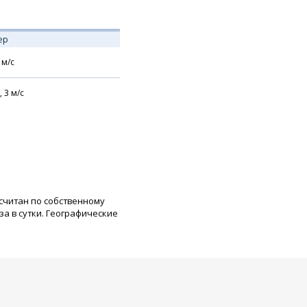
ер
м/с
,
3
м/с
асчитан по собственному
а в сутки. Географические