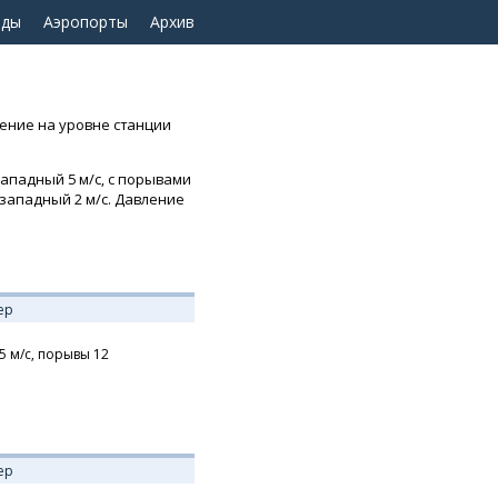
оды
Аэропорты
Архив
ление на уровне станции
западный 5 м/с, с порывами
о-западный 2 м/с. Давление
ер
5
м/с,
порывы 12
ер