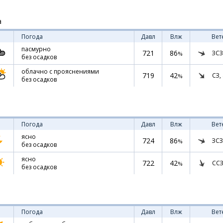
а
Погода
Давл
Влж
Вет
пасмурно
721
86
ЗСЗ
%
без осадков
облачно с прояснениями
719
42
СЗ,
%
без осадков
Погода
Давл
Влж
Вет
ясно
724
86
ЗСЗ
%
без осадков
ясно
722
42
ССЗ
%
без осадков
Погода
Давл
Влж
Вет