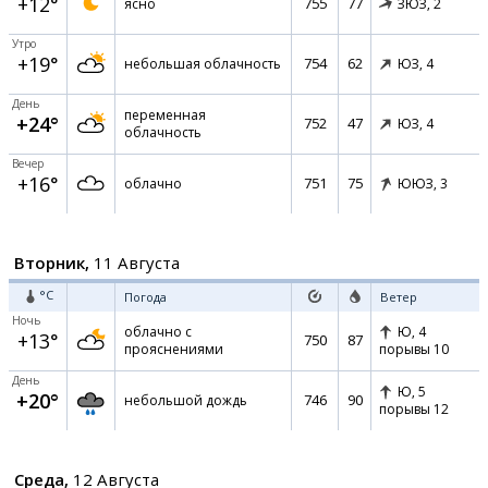
+12°
755
77
ясно
ЗЮЗ,
2
Утро
+19°
754
62
небольшая облачность
ЮЗ,
4
День
переменная
+24°
752
47
ЮЗ,
4
облачность
Вечер
+16°
751
75
облачно
ЮЮЗ,
3
Вторник,
11 Августа
°C
Погода
Ветер
Ночь
облачно с
Ю,
4
+13°
750
87
прояснениями
порывы 10
День
Ю,
5
+20°
746
90
небольшой дождь
порывы 12
Среда,
12 Августа