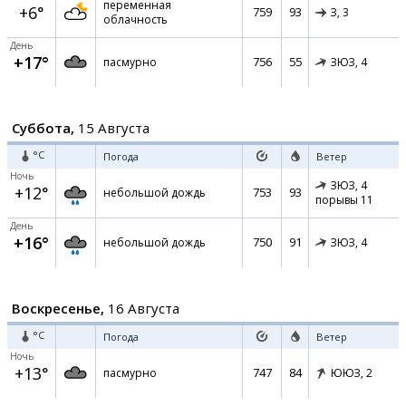
переменная
+6°
759
93
З,
3
облачность
День
+17°
756
55
пасмурно
ЗЮЗ,
4
Суббота,
15 Августа
°C
Погода
Ветер
Ночь
ЗЮЗ,
4
+12°
753
93
небольшой дождь
порывы 11
День
+16°
750
91
небольшой дождь
ЗЮЗ,
4
Воскресенье,
16 Августа
°C
Погода
Ветер
Ночь
+13°
747
84
пасмурно
ЮЮЗ,
2