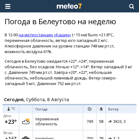
Погода в Белеутово на неделю
В 12:00
на метеостанции «Кашин»
(~15 км) было +21.8°C,
переменная облачность, ветер юго-западный 2 м/с.
Атмосферное давление на уровне станции 748 мм рт.ст,
влажность воздуха 61%.
Сегодня в Белеутово ожидается +22°..+24°, переменная
облачность, без осадков. Ночью +12°..+14°. Ветер западный 3 м/
с. Давление 749 мм рт.ст. Завтра +20°..+22°, небольшая
облачность, небольшой ливневый дождь. Ветер северо-
западный 5 м/с. Давление 752 мм рт.ст.
Сегодня,
Суббота, 8 Августа
°C
Погода
Ветер
День
переменная
+23°
749
58
ЗЮЗ,
3
облачность
Вечер
+16°
750
78
пасмурно
З,
3