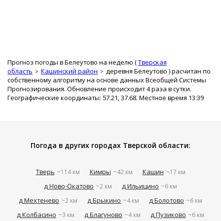
Прогноз погоды в Белеутово на неделю (
Тверская
область
Кашинский район
деревня Белеутово
) расчитан по
собственному алгоритму на основе данных Всеобщей Системы
Прогнозирования. Обновление происходит 4 раза в сутки.
Географические координаты: 57.21, 37.68. Местное время 13:39
Погода в других городах Тверской области:
Тверь
Кимры
Кашин
~114 км
~42 км
~17 км
д Ново-Окатово
д Ильицино
~2 км
~6 км
д Мехтенево
д Брыкино
д Болотово
~2 км
~4 км
~6 км
д Колбасино
д Благуново
д Пузиково
~3 км
~4 км
~6 км