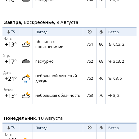
Завтра,
Воскресенье, 9 Августа
°C
Погода
Ветер
Ночь
облачно с
+13°
751
86
ССЗ,
2
прояснениями
Утро
+17°
752
68
пасмурно
ЗСЗ,
2
День
небольшой ливневый
+21°
752
46
СЗ,
5
дождь
Вечер
+15°
753
70
небольшая облачность
З,
2
Понедельник,
10 Августа
°C
Погода
Ветер
Ночь