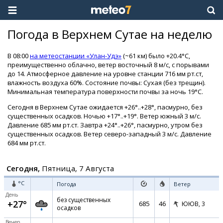
Погода в Верхнем Сутае на неделю
В 08:00
на метеостанции «Улан-Удэ»
(~61 км) было +20.4°C,
преимущественно облачно, ветер восточный 8 м/с, с порывами
до 14. Атмосферное давление на уровне станции 716 мм рт.ст,
влажность воздуха 60%. Состояние почвы: Сухая (без трещин).
Минимальная температура поверхности почвы за ночь 19°C.
Сегодня в Верхнем Сутае ожидается +26°..+28°, пасмурно, без
существенных осадков. Ночью +17°..+19°. Ветер южный 3 м/с.
Давление 685 мм рт.ст. Завтра +24°..+26°, пасмурно, утром без
существенных осадков. Ветер северо-западный 3 м/с. Давление
684 мм рт.ст.
Сегодня,
Пятница, 7 Августа
°C
Погода
Ветер
День
без существенных
+27°
685
46
ЮЮВ,
3
осадков
Вечер