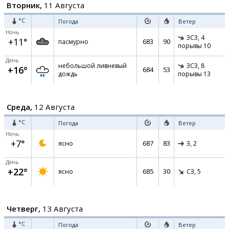
Вторник,
11 Августа
°C
Погода
Ветер
Ночь
ЗСЗ,
4
+11°
683
90
пасмурно
порывы 10
День
небольшой ливневый
ЗСЗ,
8
+16°
684
53
дождь
порывы 13
Среда,
12 Августа
°C
Погода
Ветер
Ночь
+7°
687
83
ясно
З,
2
День
+22°
685
30
ясно
СЗ,
5
Четверг,
13 Августа
°C
Погода
Ветер