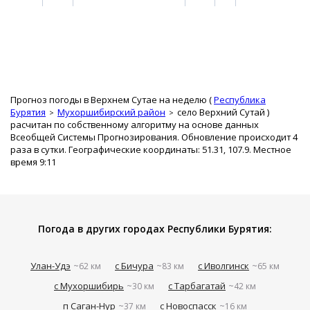
Прогноз погоды в Верхнем Сутае на неделю (
Республика
Бурятия
Мухоршибирский район
село Верхний Сутай
)
расчитан по собственному алгоритму на основе данных
Всеобщей Системы Прогнозирования. Обновление происходит 4
раза в сутки. Географические координаты: 51.31, 107.9. Местное
время 9:11
Погода в других городах Республики Бурятия:
Улан-Удэ
с Бичура
с Иволгинск
~62 км
~83 км
~65 км
с Мухоршибирь
с Тарбагатай
~30 км
~42 км
п Саган-Нур
с Новоспасск
~37 км
~16 км