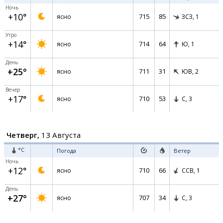
Ночь
+10°
715
85
ясно
ЗСЗ,
1
Утро
+14°
714
64
ясно
Ю,
1
День
+25°
711
31
ясно
ЮВ,
2
Вечер
+17°
710
53
ясно
С,
3
Четверг,
13 Августа
°C
Погода
Ветер
Ночь
+12°
710
66
ясно
ССВ,
1
День
+27°
707
34
ясно
С,
3