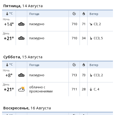
Пятница,
14 Августа
°C
Погода
Ветер
Ночь
+14°
710
71
пасмурно
СЗ,
2
День
+21°
710
34
пасмурно
ССЗ,
5
Суббота,
15 Августа
°C
Погода
Ветер
Ночь
+8°
713
73
пасмурно
ССЗ,
2
День
облачно с
+21°
711
28
С,
4
прояснениями
Воскресенье,
16 Августа