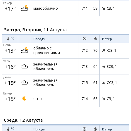
Вечер
+17°
711
59
малооблачно
СЗ,
1
Завтра,
Вторник, 11 Августа
°C
Погода
Ветер
Ночь
облачно с
+13°
712
70
ЮЗ,
1
прояснениями
Утро
значительная
+16°
713
64
ЗСЗ,
1
облачность
День
значительная
+19°
715
61
ССЗ,
1
облачность
Вечер
+15°
714
65
ясно
СЗ,
1
Среда,
12 Августа
°C
Погода
Ветер