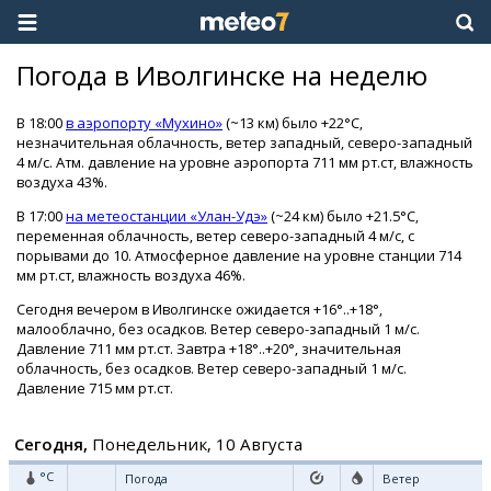
Погода в Иволгинске на неделю
В 18:00
в аэропорту «Мухино»
(~13 км) было +22°C,
незначительная облачность, ветер западный, северо-западный
4 м/с. Атм. давление на уровне аэропорта 711 мм рт.ст, влажность
воздуха 43%.
В 17:00
на метеостанции «Улан-Удэ»
(~24 км) было +21.5°C,
переменная облачность, ветер северо-западный 4 м/с, с
порывами до 10. Атмосферное давление на уровне станции 714
мм рт.ст, влажность воздуха 46%.
Сегодня вечером в Иволгинске ожидается +16°..+18°,
малооблачно, без осадков. Ветер северо-западный 1 м/с.
Давление 711 мм рт.ст. Завтра +18°..+20°, значительная
облачность, без осадков. Ветер северо-западный 1 м/с.
Давление 715 мм рт.ст.
Сегодня,
Понедельник, 10 Августа
°C
Погода
Ветер