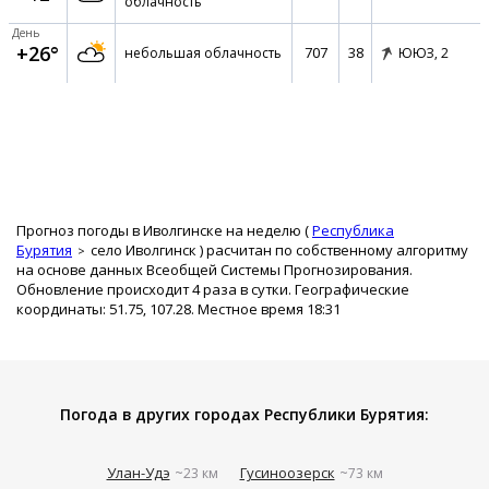
облачность
День
+26°
707
38
небольшая облачность
ЮЮЗ,
2
Прогноз погоды в Иволгинске на неделю (
Республика
Бурятия
село Иволгинск
) расчитан по собственному алгоритму
на основе данных Всеобщей Системы Прогнозирования.
Обновление происходит 4 раза в сутки. Географические
координаты: 51.75, 107.28. Местное время 18:31
Погода в других городах Республики Бурятия:
Улан-Удэ
Гусиноозерск
~23 км
~73 км