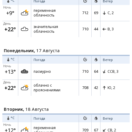
°C
Погода
Ветер
Ночь
переменная
+9°
712
69
С,
2
облачность
День
значительная
+22°
710
44
В,
3
облачность
Понедельник,
17 Августа
°C
Погода
Ветер
Ночь
+13°
710
64
пасмурно
ССВ,
3
День
облачно с
+22°
708
42
Ю,
2
прояснениями
Вторник,
18 Августа
°C
Погода
Ветер
Ночь
переменная
+12°
709
67
СВ,
2