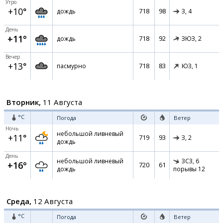
Утро
+10°
718
98
дождь
З,
4
День
+11°
718
92
дождь
ЗЮЗ,
2
Вечер
+13°
718
83
пасмурно
ЮЗ,
1
Вторник,
11 Августа
°C
Погода
Ветер
Ночь
небольшой ливневый
+11°
719
93
З,
2
дождь
День
небольшой ливневый
ЗСЗ,
6
+16°
720
61
дождь
порывы 12
Среда,
12 Августа
°C
Погода
Ветер