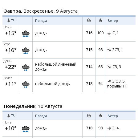
Завтра,
Воскресенье, 9 Августа
°C
Погода
Ветер
Ночь
+15°
716
100
дождь
С,
1
Утро
+16°
715
98
дождь
ЗСЗ,
1
День
небольшой ливневый
+22°
714
68
СЗ,
3
дождь
Вечер
ЗЮЗ,
5
+11°
718
94
небольшой дождь
порывы 11
Понедельник,
10 Августа
°C
Погода
Ветер
Ночь
+10°
718
98
дождь
З,
4