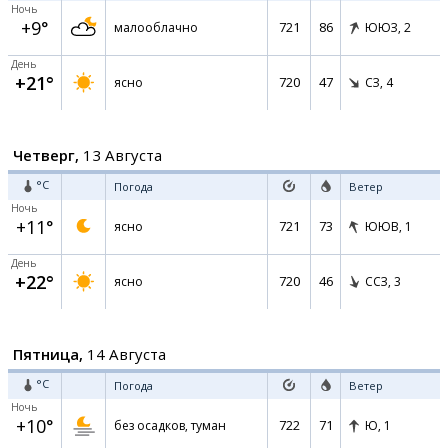
Ночь
+9°
721
86
малооблачно
ЮЮЗ,
2
День
+21°
720
47
ясно
СЗ,
4
Четверг,
13 Августа
°C
Погода
Ветер
Ночь
+11°
721
73
ясно
ЮЮВ,
1
День
+22°
720
46
ясно
ССЗ,
3
Пятница,
14 Августа
°C
Погода
Ветер
Ночь
+10°
722
71
без осадков, туман
Ю,
1