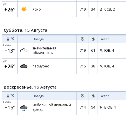
День
+26°
719
34
ясно
ССВ,
2
Суббота,
15 Августа
°C
Погода
Ветер
Ночь
значительная
+13°
719
61
ЮВ,
4
облачность
День
+26°
715
38
пасмурно
ЮВ,
4
Воскресенье,
16 Августа
°C
Погода
Ветер
Ночь
небольшой ливневый
+15°
714
94
ВЮВ,
1
дождь