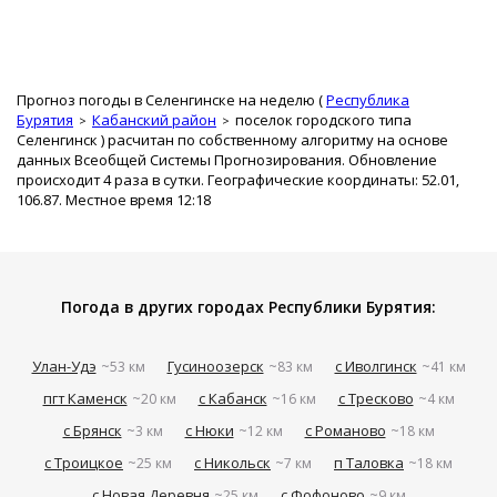
Прогноз погоды в Селенгинске на неделю (
Республика
Бурятия
Кабанский район
поселок городского типа
Селенгинск
) расчитан по собственному алгоритму на основе
данных Всеобщей Системы Прогнозирования. Обновление
происходит 4 раза в сутки. Географические координаты: 52.01,
106.87. Местное время 12:18
Погода в других городах Республики Бурятия:
Улан-Удэ
Гусиноозерск
с Иволгинск
~53 км
~83 км
~41 км
пгт Каменск
с Кабанск
с Тресково
~20 км
~16 км
~4 км
с Брянск
с Нюки
с Романово
~3 км
~12 км
~18 км
с Троицкое
с Никольск
п Таловка
~25 км
~7 км
~18 км
с Новая Деревня
с Фофоново
~25 км
~9 км