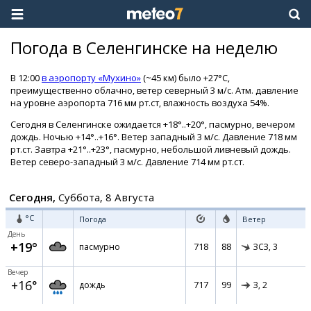
Погода в Селенгинске на неделю
В 12:00
в аэропорту «Мухино»
(~45 км) было +27°C,
преимущественно облачно, ветер северный 3 м/с. Атм. давление
на уровне аэропорта 716 мм рт.ст, влажность воздуха 54%.
Сегодня в Селенгинске ожидается +18°..+20°, пасмурно, вечером
дождь. Ночью +14°..+16°. Ветер западный 3 м/с. Давление 718 мм
рт.ст. Завтра +21°..+23°, пасмурно, небольшой ливневый дождь.
Ветер северо-западный 3 м/с. Давление 714 мм рт.ст.
Сегодня,
Суббота, 8 Августа
°C
Погода
Ветер
День
+19°
718
88
пасмурно
ЗСЗ,
3
Вечер
+16°
717
99
дождь
З,
2