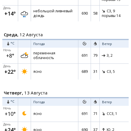
День
небольшой ливневый
СЗ,
9
+14°
690
58
дождь
порывы 14
Среда,
12 Августа
°C
Погода
Ветер
Ночь
переменная
+8°
691
79
З,
2
облачность
День
+22°
689
31
ясно
СЗ,
5
Четверг,
13 Августа
°C
Погода
Ветер
Ночь
+10°
691
71
ясно
ССЗ,
1
День
+24°
690
37
ясно
Ю,
2