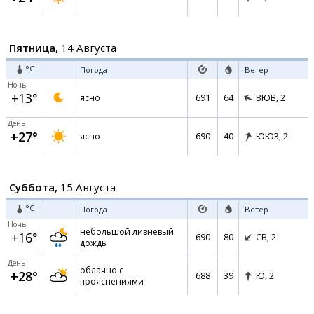
Пятница,
14 Августа
°C
Погода
Ветер
Ночь
+13°
691
64
ясно
ВЮВ,
2
День
+27°
690
40
ясно
ЮЮЗ,
2
Суббота,
15 Августа
°C
Погода
Ветер
Ночь
небольшой ливневый
+16°
690
80
СВ,
2
дождь
День
облачно с
+28°
688
39
Ю,
2
прояснениями