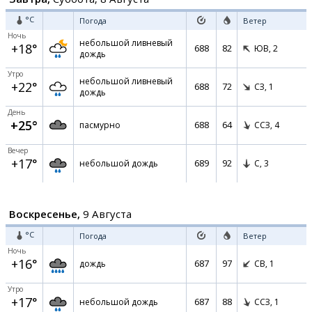
°C
Погода
Ветер
Ночь
небольшой ливневый
+18°
688
82
ЮВ,
2
дождь
Утро
небольшой ливневый
+22°
688
72
СЗ,
1
дождь
День
+25°
688
64
пасмурно
ССЗ,
4
Вечер
+17°
689
92
небольшой дождь
С,
3
Воскресенье,
9 Августа
°C
Погода
Ветер
Ночь
+16°
687
97
дождь
СВ,
1
Утро
+17°
687
88
небольшой дождь
ССЗ,
1