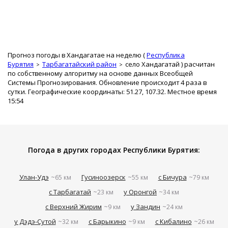
Прогноз погоды в Хандагатае на неделю (
Республика
Бурятия
Тарбагатайский район
село Хандагатай
) расчитан
по собственному алгоритму на основе данных Всеобщей
Системы Прогнозирования. Обновление происходит 4 раза в
сутки. Географические координаты: 51.27, 107.32. Местное время
15:54
Погода в других городах Республики Бурятия:
Улан-Удэ
Гусиноозерск
с Бичура
~65 км
~55 км
~79 км
с Тарбагатай
у Оронгой
~23 км
~34 км
с Верхний Жирим
у Зандин
~9 км
~24 км
у Дэдэ-Сутой
с Барыкино
с Кибалино
~32 км
~9 км
~26 км