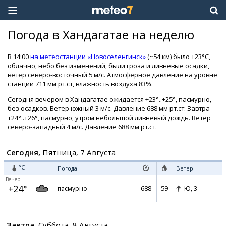
Погода в Хандагатае на неделю
В 14:00
на метеостанции «Новоселенгинск»
(~54 км) было +23°C,
облачно, небо без изменений, были гроза и ливневые осадки,
ветер северо-восточный 5 м/с. Атмосферное давление на уровне
станции 711 мм рт.ст, влажность воздуха 83%.
Сегодня вечером в Хандагатае ожидается +23°..+25°, пасмурно,
без осадков. Ветер южный 3 м/с. Давление 688 мм рт.ст. Завтра
+24°..+26°, пасмурно, утром небольшой ливневый дождь. Ветер
северо-западный 4 м/с. Давление 688 мм рт.ст.
Сегодня,
Пятница, 7 Августа
°C
Погода
Ветер
Вечер
+24°
688
59
пасмурно
Ю,
3
Завтра,
Суббота, 8 Августа