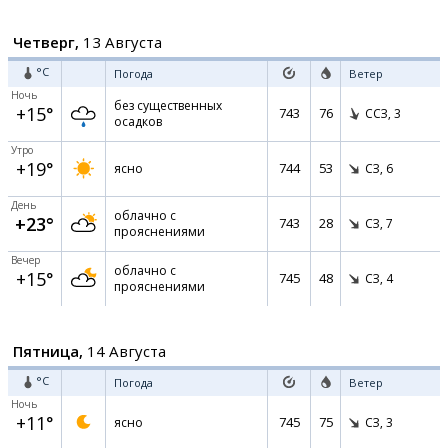
Четверг,
13 Августа
°C
Погода
Ветер
Ночь
без существенных
+15°
743
76
ССЗ,
3
осадков
Утро
+19°
744
53
ясно
СЗ,
6
День
облачно с
+23°
743
28
СЗ,
7
прояснениями
Вечер
облачно с
+15°
745
48
СЗ,
4
прояснениями
Пятница,
14 Августа
°C
Погода
Ветер
Ночь
+11°
745
75
ясно
СЗ,
3