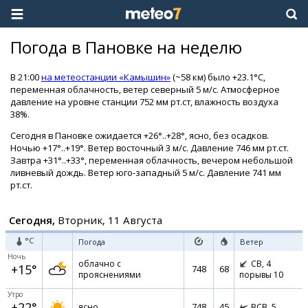
Погода в Пановке на неделю
В 21:00
на метеостанции «Камышин»
(~58 км) было +23.1°C,
переменная облачность, ветер северный 5 м/с. Атмосферное
давление на уровне станции 752 мм рт.ст, влажность воздуха
38%.
Сегодня в Пановке ожидается +26°..+28°, ясно, без осадков.
Ночью +17°..+19°. Ветер восточный 3 м/с. Давление 746 мм рт.ст.
Завтра +31°..+33°, переменная облачность, вечером небольшой
ливневый дождь. Ветер юго-западный 5 м/с. Давление 741 мм
рт.ст.
Сегодня,
Вторник, 11 Августа
°C
Погода
Ветер
Ночь
облачно с
СВ,
4
+15°
748
68
прояснениями
порывы 10
Утро
+22°
748
45
ясно
ВСВ,
5