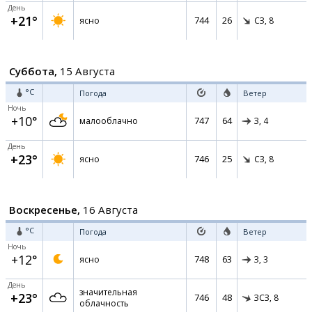
День
+21°
744
26
ясно
СЗ,
8
Суббота,
15 Августа
°C
Погода
Ветер
Ночь
+10°
747
64
малооблачно
З,
4
День
+23°
746
25
ясно
СЗ,
8
Воскресенье,
16 Августа
°C
Погода
Ветер
Ночь
+12°
748
63
ясно
З,
3
День
значительная
+23°
746
48
ЗСЗ,
8
облачность