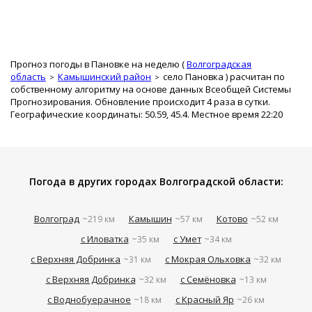
Прогноз погоды в Пановке на неделю (
Волгоградская
область
Камышинский район
село Пановка
) расчитан по
собственному алгоритму на основе данных Всеобщей Системы
Прогнозирования. Обновление происходит 4 раза в сутки.
Географические координаты: 50.59, 45.4. Местное время 22:20
Погода в других городах Волгоградской области:
Волгоград
Камышин
Котово
~219 км
~57 км
~52 км
с Иловатка
с Умет
~35 км
~34 км
с Верхняя Добринка
с Мокрая Ольховка
~31 км
~32 км
с Верхняя Добринка
с Семёновка
~32 км
~13 км
с Воднобуерачное
с Красный Яр
~18 км
~26 км