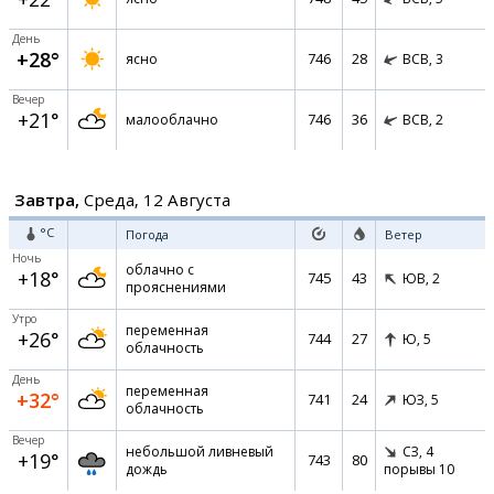
День
+28°
746
28
ясно
ВСВ,
3
Вечер
+21°
746
36
малооблачно
ВСВ,
2
Завтра,
Среда, 12 Августа
°C
Погода
Ветер
Ночь
облачно с
+18°
745
43
ЮВ,
2
прояснениями
Утро
переменная
+26°
744
27
Ю,
5
облачность
День
переменная
+32°
741
24
ЮЗ,
5
облачность
Вечер
небольшой ливневый
СЗ,
4
+19°
743
80
дождь
порывы 10