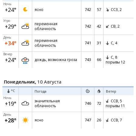
Ночь
+24°
742
57
ясно
ССЗ,
2
Утро
переменная
+29°
742
42
СВ,
2
облачность
День
переменная
+34°
741
31
С,
4
облачность
Вечер
С,
8
+24°
743
66
дождь, возможна гроза
порывы 12
Понедельник,
10 Августа
°C
Погода
Ветер
Ночь
значительная
ССВ,
5
+19°
746
72
облачность
порывы 11
День
+28°
747
26
ясно
ССВ,
7