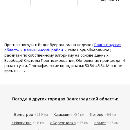
Прогноз погоды в Воднобуерачном на неделю (
Волгоградская
область
Камышинский район
село Воднобуерачное
)
расчитан по собственному алгоритму на основе данных
Всеобщей Системы Прогнозирования. Обновление происходит 4
раза в сутки. Географические координаты: 50.54, 45.64. Местное
время 13:37
Погода в других городах Волгоградской области:
Волгоград
Камышин
Котово
~219 км
~54 км
~64 км
с Иловатка
с Бережновка
с Умет
~18 км
~37 км
~36 км