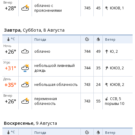
Вечер
облачно с
+28°
745
45
ЮЮВ,
1
прояснениями
Завтра,
Суббота, 8 Августа
°C
Погода
Ветер
Ночь
+26°
744
49
облачно
Ю,
2
Утро
небольшой ливневый
+31°
744
35
ЮЮЗ,
2
дождь
День
+35°
743
24
небольшая облачность
ЮЮВ,
2
Вечер
переменная
ССВ,
5
+26°
743
55
облачность
порывы 10
Воскресенье,
9 Августа
°C
Погода
Ветер