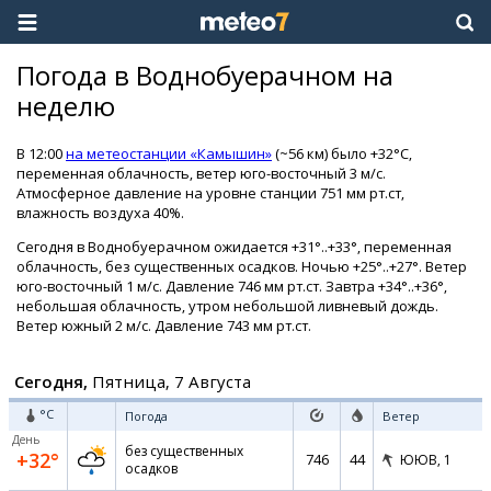
Погода в Воднобуерачном на
неделю
В 12:00
на метеостанции «Камышин»
(~56 км) было +32°C,
переменная облачность, ветер юго-восточный 3 м/с.
Атмосферное давление на уровне станции 751 мм рт.ст,
влажность воздуха 40%.
Сегодня в Воднобуерачном ожидается +31°..+33°, переменная
облачность, без существенных осадков. Ночью +25°..+27°. Ветер
юго-восточный 1 м/с. Давление 746 мм рт.ст. Завтра +34°..+36°,
небольшая облачность, утром небольшой ливневый дождь.
Ветер южный 2 м/с. Давление 743 мм рт.ст.
Сегодня,
Пятница, 7 Августа
°C
Погода
Ветер
День
без существенных
+32°
746
44
ЮЮВ,
1
осадков