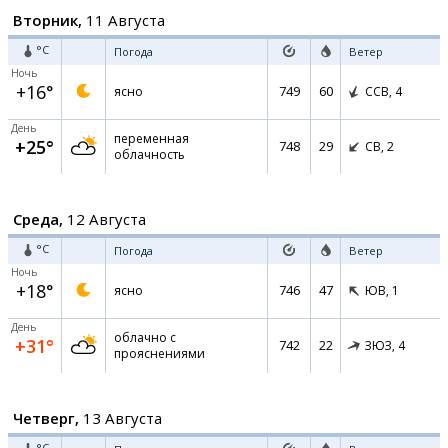
Вторник,
11 Августа
°C
Погода
Ветер
Ночь
+16°
749
60
ясно
ССВ,
4
День
переменная
+25°
748
29
СВ,
2
облачность
Среда,
12 Августа
°C
Погода
Ветер
Ночь
+18°
746
47
ясно
ЮВ,
1
День
облачно с
+31°
742
22
ЗЮЗ,
4
прояснениями
Четверг,
13 Августа
°C