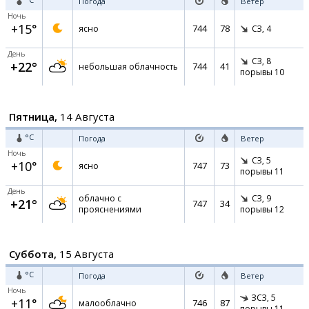
Погода
Ветер
Ночь
+15°
744
78
ясно
СЗ,
4
День
СЗ,
8
+22°
744
41
небольшая облачность
порывы 10
Пятница,
14 Августа
°C
Погода
Ветер
Ночь
СЗ,
5
+10°
747
73
ясно
порывы 11
День
облачно с
СЗ,
9
+21°
747
34
прояснениями
порывы 12
Суббота,
15 Августа
°C
Погода
Ветер
Ночь
ЗСЗ,
5
+11°
746
87
малооблачно
порывы 11