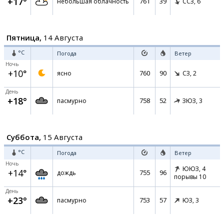
+17°
761
39
небольшая облачность
ССЗ,
6
Пятница,
14 Августа
°C
Погода
Ветер
Ночь
+10°
760
90
ясно
СЗ,
2
День
+18°
758
52
пасмурно
ЗЮЗ,
3
Суббота,
15 Августа
°C
Погода
Ветер
Ночь
ЮЮЗ,
4
+14°
755
96
дождь
порывы 10
День
+23°
753
57
пасмурно
ЮЗ,
3