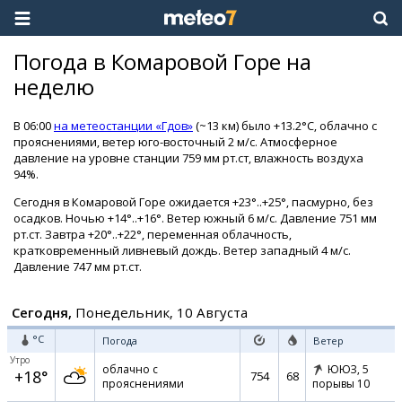
Погода в Комаровой Горе на
неделю
В 06:00
на метеостанции «Гдов»
(~13 км) было +13.2°C, облачно с
прояснениями, ветер юго-восточный 2 м/с. Атмосферное
давление на уровне станции 759 мм рт.ст, влажность воздуха
94%.
Сегодня в Комаровой Горе ожидается +23°..+25°, пасмурно, без
осадков. Ночью +14°..+16°. Ветер южный 6 м/с. Давление 751 мм
рт.ст. Завтра +20°..+22°, переменная облачность,
кратковременный ливневый дождь. Ветер западный 4 м/с.
Давление 747 мм рт.ст.
Сегодня,
Понедельник, 10 Августа
°C
Погода
Ветер
Утро
облачно с
ЮЮЗ,
5
+18°
754
68
прояснениями
порывы 10