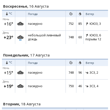
Воскресенье,
16 Августа
°C
Погода
Ветер
Ночь
+16°
752
85
пасмурно
ЮЮЗ,
3
День
небольшой ливневый
ЮЮЗ,
6
+23°
748
60
дождь
порывы 12
Понедельник,
17 Августа
°C
Погода
Ветер
Ночь
+15°
748
96
пасмурно
ЗСЗ,
2
День
+19°
750
46
пасмурно
ЗСЗ,
4
Вторник,
18 Августа