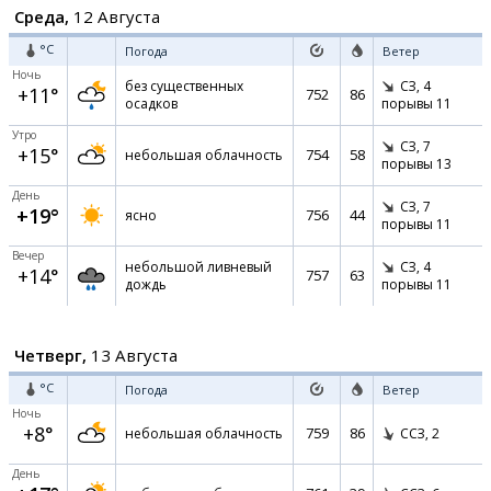
Среда,
12 Августа
°C
Погода
Ветер
Ночь
без существенных
СЗ,
4
+11°
752
86
осадков
порывы 11
Утро
СЗ,
7
+15°
754
58
небольшая облачность
порывы 13
День
СЗ,
7
+19°
756
44
ясно
порывы 11
Вечер
небольшой ливневый
СЗ,
4
+14°
757
63
дождь
порывы 11
Четверг,
13 Августа
°C
Погода
Ветер
Ночь
+8°
759
86
небольшая облачность
ССЗ,
2
День