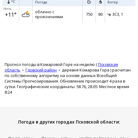
°C
Погода
Ветер
Ночь
облачно с
+11°
750
80
ЗСЗ,
1
прояснениями
Прогноз погоды в Комаровой Горе на неделю (
Псковская
область
Гдовский район
деревня Комарова Гора
) расчитан
по собственному алгоритму на основе данных Всеобщей
Системы Прогнозирования. Обновление происходит 4 раза в
сутки. Географические координаты: 58.76, 28.05. Местное время
8:24
Погода в других городах Псковской области: