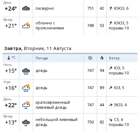
День
+24°
751
42
пасмурно
ЮЮЗ,
6
Вечер
облачно с
ЮЮЗ,
5
+21°
748
53
прояснениями
порывы 10
Завтра,
Вторник, 11 Августа
°C
Погода
Ветер
Ночь
ЮЗ,
5
+15°
747
94
дождь
порывы 10
Утро
+16°
747
89
дождь
ЮЗ,
5
День
кратковременный
+22°
747
44
ЗЮЗ,
4
ливневый дождь
Вечер
небольшой ливневый
СЗ,
4
+13°
750
82
дождь
порывы 10