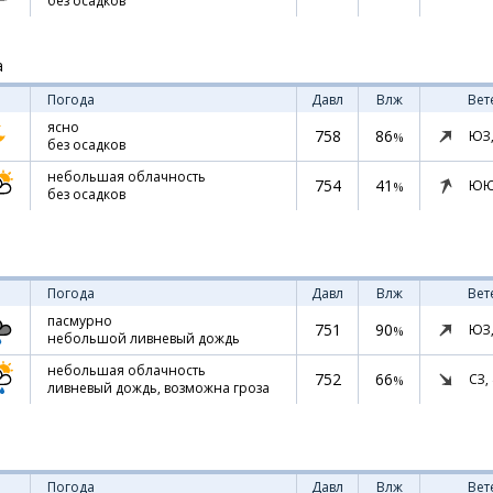
без осадков
а
Погода
Давл
Влж
Вет
ясно
758
86
ЮЗ
%
без осадков
небольшая облачность
754
41
ЮЮ
%
без осадков
Погода
Давл
Влж
Вет
пасмурно
751
90
ЮЗ
%
небольшой ливневый дождь
небольшая облачность
752
66
СЗ,
%
ливневый дождь, возможна гроза
Погода
Давл
Влж
Вет