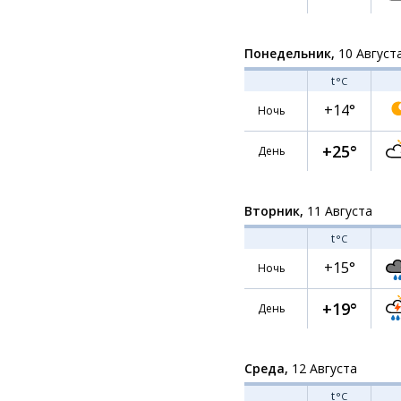
Понедельник,
10 Август
t
°C
+14°
Ночь
+25°
День
Вторник,
11 Августа
t
°C
+15°
Ночь
+19°
День
Среда,
12 Августа
t
°C