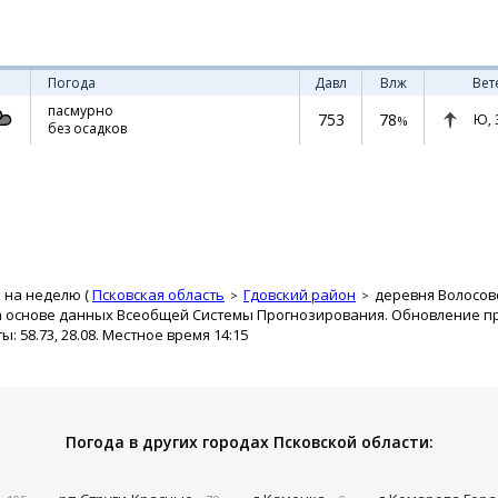
Погода
Давл
Влж
Вет
пасмурно
753
78
Ю,
%
без осадков
 на неделю (
Псковская область
Гдовский район
деревня Волосов
а основе данных Всеобщей Системы Прогнозирования. Обновление про
 58.73, 28.08. Местное время 14:15
Погода в других городах Псковской области: