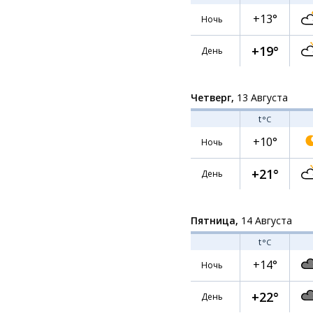
+13°
Ночь
+19°
День
Четверг,
13 Августа
t
°C
+10°
Ночь
+21°
День
Пятница,
14 Августа
t
°C
+14°
Ночь
+22°
День