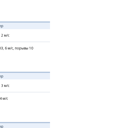
ер
,
2
м/с
З,
6
м/с,
порывы 10
ер
,
3
м/с
4
м/с
ер