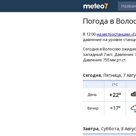
Погода в Воло
В 12:00
на метеостанции «Г
давление на уровне станции
Сегодня в Волосово ожидает
западный 7 м/с. Давление 7
Давление 755 мм рт.ст.
Сегодня,
Пятница, 7 Авгу
t
°C
+22°
День
+17°
Вечер
Завтра,
Суббота, 8 Авгу