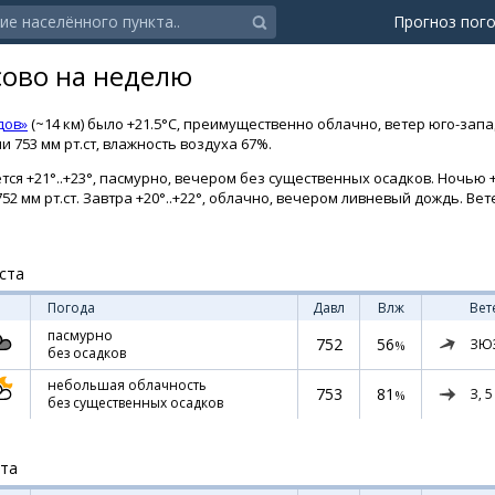
Прогноз пог
сово на неделю
дов»
(~14 км) было +21.5°C, преимущественно облачно, ветер юго-зап
 753 мм рт.ст, влажность воздуха 67%.
ся +21°..+23°, пасмурно, вечером без существенных осадков. Ночью +1
52 мм рт.ст. Завтра +20°..+22°, облачно, вечером ливневый дождь. Вет
ста
Погода
Давл
Влж
Вет
пасмурно
752
56
ЗЮ
%
без осадков
небольшая облачность
753
81
З,
5
%
без существенных осадков
ста