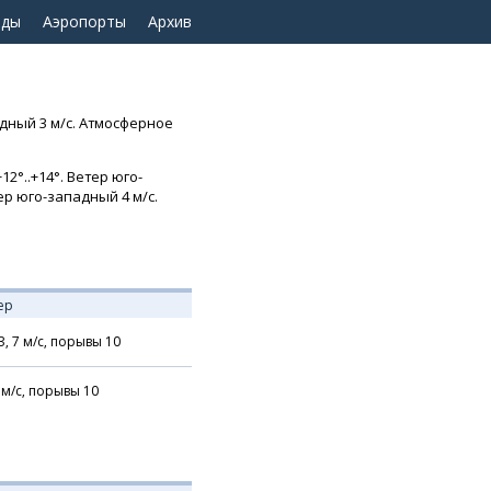
оды
Аэропорты
Архив
адный 3 м/с. Атмосферное
2°..+14°. Ветер юго-
ер юго-западный 4 м/с.
ер
З,
7
м/с,
порывы 10
м/с,
порывы 10