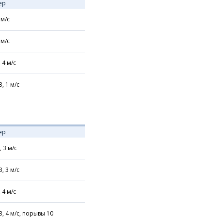
ер
м/с
м/с
,
4
м/с
З,
1
м/с
ер
,
3
м/с
З,
3
м/с
,
4
м/с
З,
4
м/с,
порывы 10