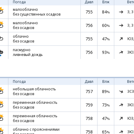
Погода
Давл
Влж
Вет
малооблачно
755
84
З,
3
%
без существенных осадков
малооблачно
756
60
З,
3
%
без осадков
облачно
755
47
ЮЗ
%
без осадков
пасмурно
756
93
ЗЮ
%
ливневый дождь
Погода
Давл
Влж
Вет
небольшая облачность
757
89
ЗСЗ
%
без осадков
переменная облачность
759
73
ЗЮ
%
без осадков
переменная облачность
758
47
ЮЗ
%
без осадков
облачно с прояснениями
758
65
ЗЮ
%