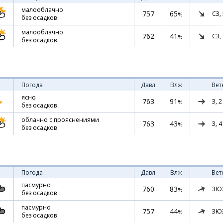
малооблачно
757
65
СЗ,
%
без осадков
малооблачно
762
41
СЗ,
%
без осадков
Погода
Давл
Влж
Вет
ясно
763
91
З,
2
%
без осадков
облачно с прояснениями
763
43
З,
4
%
без осадков
Погода
Давл
Влж
Вет
пасмурно
760
83
ЗЮ
%
без осадков
пасмурно
757
44
ЗЮ
%
без осадков