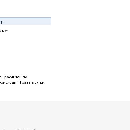
ер
3
м/с
о
) расчитан по
исходит 4 раза в сутки.