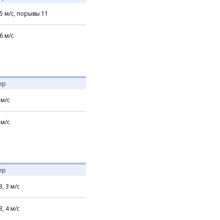
5
м/с,
порывы 11
6
м/с
ер
м/с
м/с
ер
З,
3
м/с
З,
4
м/с