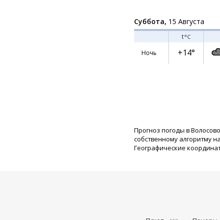
Суббота,
15 Августа
t
°C
+14°
Ночь
Прогноз погоды в Волосово
собственному алгоритму н
Географические координаты: