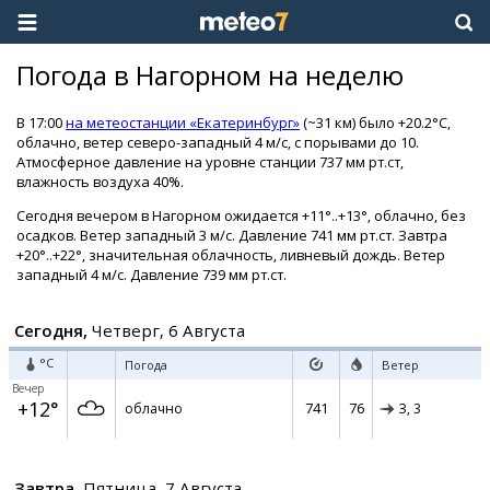
Погода в Нагорном на неделю
В 17:00
на метеостанции «Екатеринбург»
(~31 км) было +20.2°C,
облачно, ветер северо-западный 4 м/с, с порывами до 10.
Атмосферное давление на уровне станции 737 мм рт.ст,
влажность воздуха 40%.
Сегодня вечером в Нагорном ожидается +11°..+13°, облачно, без
осадков. Ветер западный 3 м/с. Давление 741 мм рт.ст. Завтра
+20°..+22°, значительная облачность, ливневый дождь. Ветер
западный 4 м/с. Давление 739 мм рт.ст.
Сегодня,
Четверг, 6 Августа
°C
Погода
Ветер
Вечер
+12°
741
76
облачно
З,
3
Завтра,
Пятница, 7 Августа