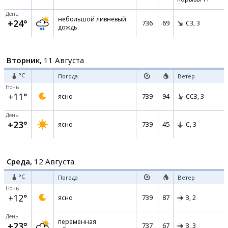
День
небольшой ливневый
+24°
736
69
СЗ,
3
дождь
Вторник,
11 Августа
°C
Погода
Ветер
Ночь
+11°
739
94
ясно
ССЗ,
3
День
+23°
739
45
ясно
С,
3
Среда,
12 Августа
°C
Погода
Ветер
Ночь
+12°
739
87
ясно
З,
2
День
переменная
+23°
737
67
З,
3