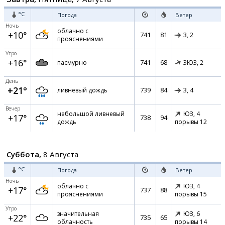
°C
Погода
Ветер
Ночь
облачно с
+10°
741
81
З,
2
прояснениями
Утро
+16°
741
68
пасмурно
ЗЮЗ,
2
День
+21°
739
84
ливневый дождь
З,
4
Вечер
небольшой ливневый
ЮЗ,
4
+17°
738
94
дождь
порывы 12
Суббота,
8 Августа
°C
Погода
Ветер
Ночь
облачно с
ЮЗ,
4
+17°
737
88
прояснениями
порывы 15
Утро
значительная
ЮЗ,
6
+22°
735
65
облачность
порывы 14