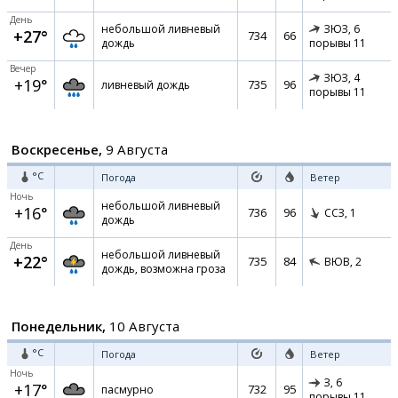
День
небольшой ливневый
ЗЮЗ,
6
+27°
734
66
дождь
порывы 11
Вечер
ЗЮЗ,
4
+19°
735
96
ливневый дождь
порывы 11
Воскресенье,
9 Августа
°C
Погода
Ветер
Ночь
небольшой ливневый
+16°
736
96
ССЗ,
1
дождь
День
небольшой ливневый
+22°
735
84
ВЮВ,
2
дождь, возможна гроза
Понедельник,
10 Августа
°C
Погода
Ветер
Ночь
З,
6
+17°
732
95
пасмурно
порывы 11