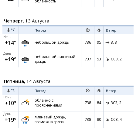
облачность
Четверг,
13 Августа
°C
Погода
Ветер
Ночь
+14°
736
95
небольшой дождь
З,
3
День
небольшой ливневый
+19°
737
53
ССЗ,
2
дождь
Пятница,
14 Августа
°C
Погода
Ветер
Ночь
облачно с
+10°
738
84
ЗСЗ,
2
прояснениями
День
ливневый дождь,
+19°
738
80
ССЗ,
4
возможна гроза