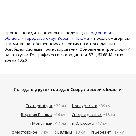
Прогноз погоды в Нагорном на неделю (
Свердловская
область
городской округ Верхняя Пышма
поселок Нагорный
) расчитан по собственному алгоритму на основе данных
Всеобщей Системы Прогнозирования. Обновление происходит 4
раза в сутки. Географические координаты: 57.1, 60.68. Местное
время 19:20
Погода в других городах Свердловской области:
Екатеринбург
Новоуральск
~30 км
~39 км
Верхняя Пышма
Среднеуральск
~16 км
~18 км
п Монетный
п Ольховка
~14 км
~17 км
с Мостовское
с Балтым
п Березит
~7 км
~13 км
~17 км