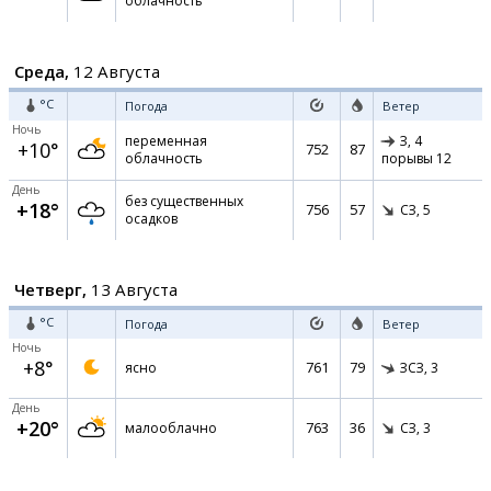
облачность
Среда,
12 Августа
°C
Погода
Ветер
Ночь
переменная
З,
4
+10°
752
87
облачность
порывы 12
День
без существенных
+18°
756
57
СЗ,
5
осадков
Четверг,
13 Августа
°C
Погода
Ветер
Ночь
+8°
761
79
ясно
ЗСЗ,
3
День
+20°
763
36
малооблачно
СЗ,
3