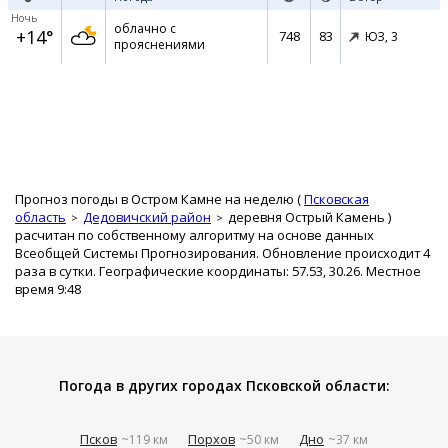
Ночь
облачно с
+14°
748
83
ЮЗ,
3
прояснениями
Прогноз погоды в Остром Камне на неделю (
Псковская
область
Дедовичский район
деревня Острый Камень
)
расчитан по собственному алгоритму на основе данных
Всеобщей Системы Прогнозирования. Обновление происходит 4
раза в сутки. Географические координаты: 57.53, 30.26. Местное
время 9:48
Погода в других городах Псковской области:
Псков
Порхов
Дно
~119 км
~50 км
~37 км