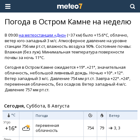
Погода в Остром Камне на неделю
В 09:00
на метеостанции «Дно»
(~37 км) было +15.6°C, облачно,
ветер юго-западный 3 м/с. Атмосферное давление на уровне
станции 756 мм рт.ст, влажность воздуха 90%. Состояние почвы:
Влажная (без луж). Минимальная температура поверхности
почвы за ночь 11°C.
Сегодня в Остром Камне ожидается +19°..+21°, значительная
облачность, небольшой ливневый дождь. Ночью +10°..+12°.
Ветер западный 3 м/с. Давление 754 мм рт.ст. Завтра +22°..+24°,
переменная облачность, без осадков. Ветер западный 4 м/с.
Давление 757 мм рт.ст.
Сегодня,
Суббота, 8 Августа
°C
Погода
Ветер
Утро
переменная
+16°
754
79
З,
3
облачность
День