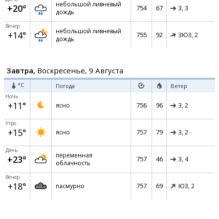
небольшой ливневый
+20°
754
67
З,
3
дождь
Вечер
небольшой ливневый
+14°
755
92
ЗЮЗ,
2
дождь
Завтра,
Воскресенье, 9 Августа
°C
Погода
Ветер
Ночь
+11°
756
96
ясно
З,
2
Утро
+15°
757
79
ясно
З,
2
День
переменная
+23°
757
46
З,
4
облачность
Вечер
+18°
757
69
пасмурно
ЮЗ,
2