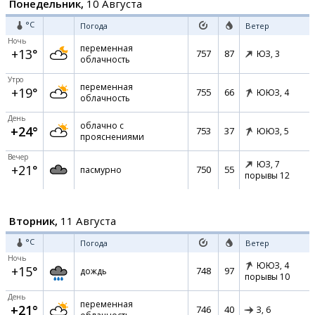
Понедельник,
10 Августа
°C
Погода
Ветер
Ночь
переменная
+13°
757
87
ЮЗ,
3
облачность
Утро
переменная
+19°
755
66
ЮЮЗ,
4
облачность
День
облачно с
+24°
753
37
ЮЮЗ,
5
прояснениями
Вечер
ЮЗ,
7
+21°
750
55
пасмурно
порывы 12
Вторник,
11 Августа
°C
Погода
Ветер
Ночь
ЮЮЗ,
4
+15°
748
97
дождь
порывы 10
День
переменная
+21°
746
40
З,
6