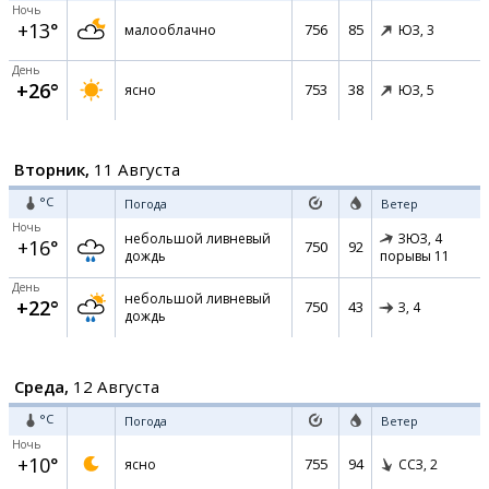
Ночь
+13°
756
85
малооблачно
ЮЗ,
3
День
+26°
753
38
ясно
ЮЗ,
5
Вторник,
11 Августа
°C
Погода
Ветер
Ночь
небольшой ливневый
ЗЮЗ,
4
+16°
750
92
дождь
порывы 11
День
небольшой ливневый
+22°
750
43
З,
4
дождь
Среда,
12 Августа
°C
Погода
Ветер
Ночь
+10°
755
94
ясно
ССЗ,
2