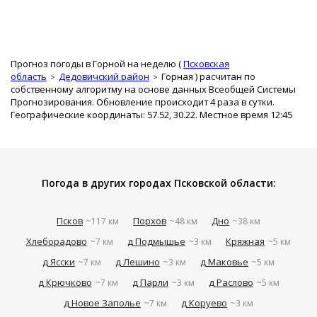
Прогноз погоды в Горной на неделю (
Псковская
область
Дедовичский район
Горная
) расчитан по
собственному алгоритму на основе данных Всеобщей Системы
Прогнозирования. Обновление происходит 4 раза в сутки.
Географические координаты: 57.52, 30.22. Местное время 12:45
Погода в других городах Псковской области:
Псков
Порхов
Дно
~117 км
~48 км
~38 км
Хлеборадово
д Подмышье
Кряжная
~7 км
~3 км
~5 км
д Ясски
д Лешино
д Маковье
~7 км
~3 км
~5 км
д Крючково
д Парли
д Раслово
~7 км
~3 км
~5 км
д Новое Заполье
д Коруево
~7 км
~3 км