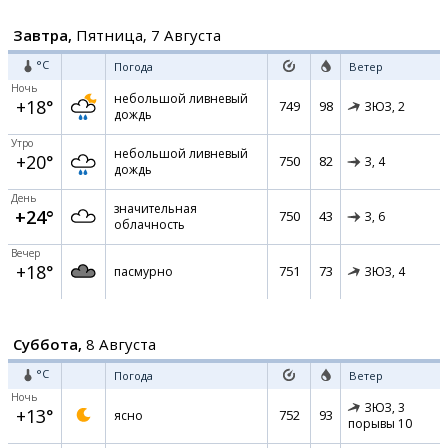
Завтра,
Пятница, 7 Августа
°C
Погода
Ветер
Ночь
небольшой ливневый
+18°
749
98
ЗЮЗ,
2
дождь
Утро
небольшой ливневый
+20°
750
82
З,
4
дождь
День
значительная
+24°
750
43
З,
6
облачность
Вечер
+18°
751
73
пасмурно
ЗЮЗ,
4
Суббота,
8 Августа
°C
Погода
Ветер
Ночь
ЗЮЗ,
3
+13°
752
93
ясно
порывы 10