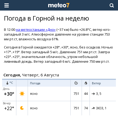
Погода в Горной на неделю
В 12:00
на метеостанции «Дно»
(~37 км) было +26.8°C, ветер юго-
западный 3 м/с. Атмосферное давление на уровне станции 753
мм рт.ст, влажность воздуха 61%.
Сегодня в Горной ожидается +28°..+30°, ясно, без осадков. Ночью
+17°..+19°. Ветер западный 5 м/с. Давление 751 мм рт.ст. Завтра
+23°..+25°, значительная облачность, утром небольшой
ливневый дождь. Ветер западный 6 м/с. Давление 750 мм рт.ст.
Сегодня,
Четверг, 6 Августа
°C
Погода
Ветер
День
+30°
751
44
ясно
З,
5
Вечер
+22°
751
74
ясно
ЗЮЗ,
1