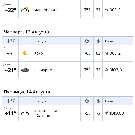
День
+22°
757
37
малооблачно
ЗСЗ,
3
Четверг,
13 Августа
°C
Погода
Ветер
Ночь
+9°
760
82
ясно
ЗСЗ,
2
День
+21°
759
38
пасмурно
ЗЮЗ,
3
Пятница,
14 Августа
°C
Погода
Ветер
Ночь
значительная
+11°
759
73
ЮЮЗ,
3
облачность