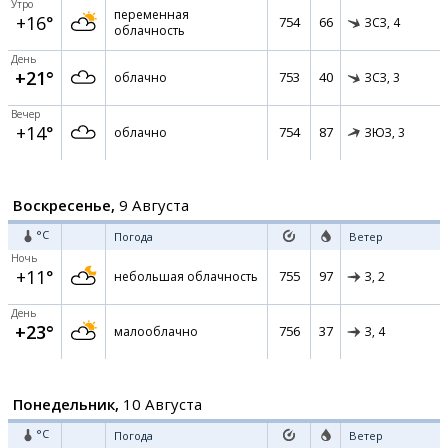
Утро
переменная
+16°
754
66
ЗСЗ,
4
облачность
День
+21°
753
40
облачно
ЗСЗ,
3
Вечер
+14°
754
87
облачно
ЗЮЗ,
3
Воскресенье,
9 Августа
°C
Погода
Ветер
Ночь
+11°
755
97
небольшая облачность
З,
2
День
+23°
756
37
малооблачно
З,
4
Понедельник,
10 Августа
°C
Погода
Ветер