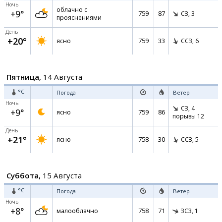
Ночь
облачно с
+9°
759
87
СЗ,
3
прояснениями
День
+20°
759
33
ясно
ССЗ,
6
Пятница,
14 Августа
°C
Погода
Ветер
Ночь
СЗ,
4
+9°
759
86
ясно
порывы 12
День
+21°
758
30
ясно
ССЗ,
5
Суббота,
15 Августа
°C
Погода
Ветер
Ночь
+8°
758
71
малооблачно
ЗСЗ,
1