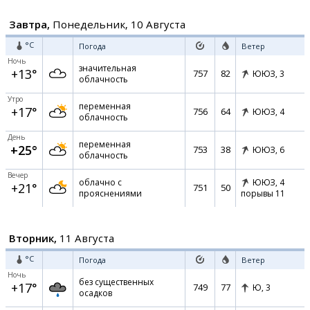
Завтра,
Понедельник, 10 Августа
°C
Погода
Ветер
Ночь
значительная
+13°
757
82
ЮЮЗ,
3
облачность
Утро
переменная
+17°
756
64
ЮЮЗ,
4
облачность
День
переменная
+25°
753
38
ЮЮЗ,
6
облачность
Вечер
облачно с
ЮЮЗ,
4
+21°
751
50
прояснениями
порывы 11
Вторник,
11 Августа
°C
Погода
Ветер
Ночь
без существенных
+17°
749
77
Ю,
3
осадков