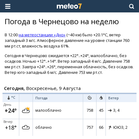
Погода в Чернецово на неделю
В 12:00
на метеостанции «Дно»
(~40 км) было +20.1°C, ветер
западный 3 м/с. Атмосферное давление на уровне станции 760
мм рт.ст, влажность воздуха 61%.
Сегодня в Чернецово ожидается +22°..+24°, малооблачно, без
осадков. Ночью +12°..+14°. Ветер западный 4 м/с. Давление 758
мм рт.ст. Завтра +24°..+26°, переменная облачность, без осадков.
Ветер юго-западный 6 м/с. Давление 753 мм рт.ст.
Сегодня,
Воскресенье, 9 Августа
°C
Погода
Ветер
День
+24°
758
45
малооблачно
З,
4
Вечер
+18°
757
66
облачно
ЮЮЗ,
2