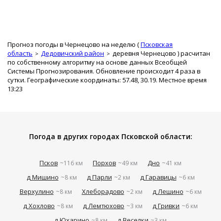
Прогноз погоды в Чернецово на неделю (
Псковская
область
Дедовичский район
деревня Чернецово
) расчитан
по собственному алгоритму на основе данных Всеобщей
Системы Прогнозирования. Обновление происходит 4 раза в
сутки. Географические координаты: 57.48, 30.19. Местное время
13:23
Погода в других городах Псковской области:
Псков
Порхов
Дно
~116 км
~49 км
~41 км
д Мишино
д Парли
д Гаравицы
~8 км
~2 км
~6 км
Верхулино
Хлеборадово
д Лешино
~8 км
~2 км
~6 км
д Хохлово
д Лемтюхово
д Гривки
~8 км
~3 км
~6 км
д Юхарино
д Веселки
~8 км
~3 км