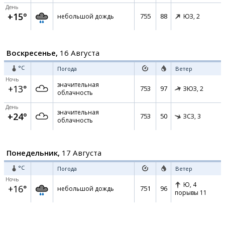
День
+15°
755
88
небольшой дождь
ЮЗ,
2
Воскресенье,
16 Августа
°C
Погода
Ветер
Ночь
значительная
+13°
753
97
ЗЮЗ,
2
облачность
День
значительная
+24°
753
50
ЗСЗ,
3
облачность
Понедельник,
17 Августа
°C
Погода
Ветер
Ночь
Ю,
4
+16°
751
96
небольшой дождь
порывы 11