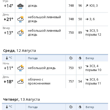
Утро
+14°
748
96
дождь
ЮЗ,
3
День
небольшой ливневый
+21°
748
50
З,
6
дождь
Вечер
небольшой ливневый
ЗСЗ,
5
+13°
750
89
дождь
порывы 12
Среда,
12 Августа
°C
Погода
Ветер
Ночь
ЗСЗ,
4
+11°
753
97
небольшой дождь
порывы 10
День
облачно с
ЗСЗ,
6
+18°
757
54
прояснениями
порывы 11
Четверг,
13 Августа
°C
Погода
Ветер