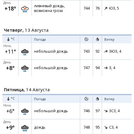
День
ливневый дождь,
+18°
744
76
ЮЗ,
5
возможна гроза
Четверг,
13 Августа
°C
Погода
Ветер
Ночь
+11°
743
92
небольшой дождь
ЗЮЗ,
4
День
+8°
747
94
небольшой дождь
З,
4
Пятница,
14 Августа
°C
Погода
Ветер
Ночь
+6°
746
97
небольшой дождь
ЗСЗ,
4
День
+9°
748
95
дождь
СЗ,
4