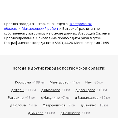
Прогноз погоды в Выгорке на неделю (
Костромская
область
Макарьевский район
Выгорка
) расчитан по
собственному алгоритму на основе данных Всеобщей Системы
Прогнозирования. Обновление происходит 4 раза в сутки.
Географические координаты: 58.03, 44.26. Местное время 21:55
Погода в других городах Костромской области:
Кострома
Мантурово
Нея
~199 км
~44 км
~36 км
д Угоры
д Высоково
д Давыдово
~13 км
~7 км
~10 км
Рагозино
д Никулино
д Зашильское
~13 км
~7 км
~10 км
д Полома
Федоровское
д Бажино
~14 км
~7 км
~10 км
д Быково
д Бакшеево
~14 км
~7 км