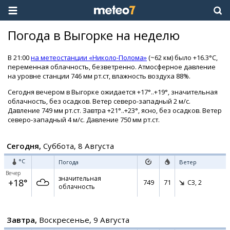
Погода в Выгорке на неделю
В 21:00
на метеостанции «Николо-Полома»
(~62 км) было +16.3°C,
переменная облачность, безветренно. Атмосферное давление
на уровне станции 746 мм рт.ст, влажность воздуха 88%.
Сегодня вечером в Выгорке ожидается +17°..+19°, значительная
облачность, без осадков. Ветер северо-западный 2 м/с.
Давление 749 мм рт.ст. Завтра +21°..+23°, ясно, без осадков. Ветер
северо-западный 4 м/с. Давление 750 мм рт.ст.
Сегодня,
Суббота, 8 Августа
°C
Погода
Ветер
Вечер
значительная
+18°
749
71
СЗ,
2
облачность
Завтра,
Воскресенье, 9 Августа