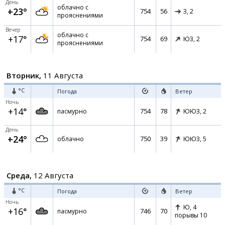
День
облачно с
+23°
754
56
З,
2
прояснениями
Вечер
облачно с
+17°
754
69
ЮЗ,
2
прояснениями
Вторник,
11 Августа
°C
Погода
Ветер
Ночь
+14°
754
78
пасмурно
ЮЮЗ,
2
День
+24°
750
39
облачно
ЮЮЗ,
5
Среда,
12 Августа
°C
Погода
Ветер
Ночь
Ю,
4
+16°
746
70
пасмурно
порывы 10