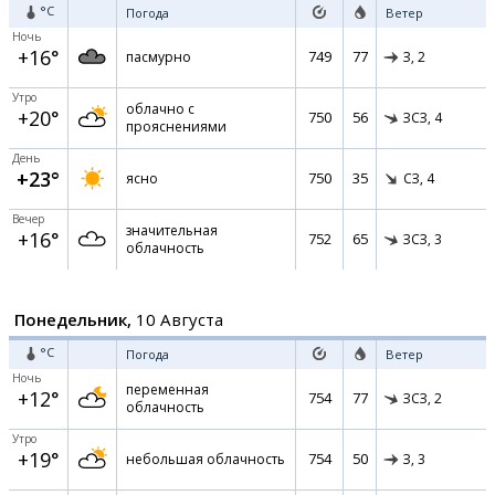
°C
Погода
Ветер
Ночь
+16°
749
77
пасмурно
З,
2
Утро
облачно с
+20°
750
56
ЗСЗ,
4
прояснениями
День
+23°
750
35
ясно
СЗ,
4
Вечер
значительная
+16°
752
65
ЗСЗ,
3
облачность
Понедельник,
10 Августа
°C
Погода
Ветер
Ночь
переменная
+12°
754
77
ЗСЗ,
2
облачность
Утро
+19°
754
50
небольшая облачность
З,
3