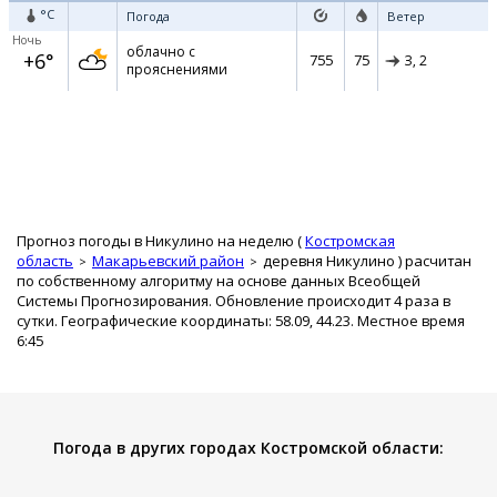
°C
Погода
Ветер
Ночь
облачно с
+6°
755
75
З,
2
прояснениями
Прогноз погоды в Никулино на неделю (
Костромская
область
Макарьевский район
деревня Никулино
) расчитан
по собственному алгоритму на основе данных Всеобщей
Системы Прогнозирования. Обновление происходит 4 раза в
сутки. Географические координаты: 58.09, 44.23. Местное время
6:45
Погода в других городах Костромской области: