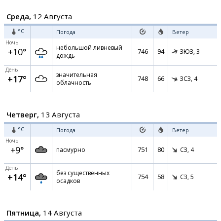
Среда,
12 Августа
°C
Погода
Ветер
Ночь
небольшой ливневый
+10°
746
94
ЗЮЗ,
3
дождь
День
значительная
+17°
748
66
ЗСЗ,
4
облачность
Четверг,
13 Августа
°C
Погода
Ветер
Ночь
+9°
751
80
пасмурно
СЗ,
4
День
без существенных
+14°
754
58
СЗ,
5
осадков
Пятница,
14 Августа