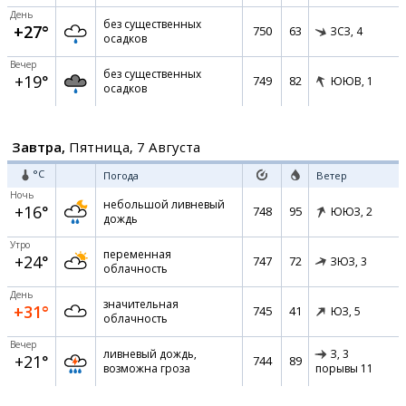
День
без существенных
+27°
750
63
ЗСЗ,
4
осадков
Вечер
без существенных
+19°
749
82
ЮЮВ,
1
осадков
Завтра,
Пятница, 7 Августа
°C
Погода
Ветер
Ночь
небольшой ливневый
+16°
748
95
ЮЮЗ,
2
дождь
Утро
переменная
+24°
747
72
ЗЮЗ,
3
облачность
День
значительная
+31°
745
41
ЮЗ,
5
облачность
Вечер
ливневый дождь,
З,
3
+21°
744
89
возможна гроза
порывы 11