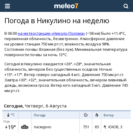
Погода в Никулино на неделю
В 06:00
на метеостанции «Николо-Полома»
(~58 км) было +11.4°C,
переменная облачность, безветренно. Атмосферное давление
на уровне станции 750 мм рт.ст, влажность воздуха 98%.
Состояние почвы: Влажная (без луж). Минимальная температура
поверхности почвы за ночь 13°C.
Сегодня в Никулино ожидается +26°..+28°, значительная
облачность, вечером без существенных осадков. Ночью
+15°..+17°. Ветер северо-западный 4 м/с. Давление 750 мм рт.ст.
Завтра +30°..+32°, значительная облачность, вечером ливневый
дождь, возможна гроза. Ветер юго-западный 5 м/с. Давление 745
мм рт.ст.
Сегодня,
Четверг, 6 Августа
°C
Погода
Ветер
Утро
+19°
751
65
пасмурно
ЮЮВ,
3