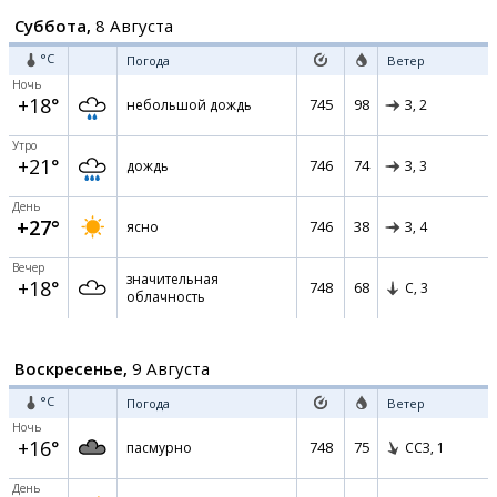
Суббота,
8 Августа
°C
Погода
Ветер
Ночь
+18°
745
98
небольшой дождь
З,
2
Утро
+21°
746
74
дождь
З,
3
День
+27°
746
38
ясно
З,
4
Вечер
значительная
+18°
748
68
С,
3
облачность
Воскресенье,
9 Августа
°C
Погода
Ветер
Ночь
+16°
748
75
пасмурно
ССЗ,
1
День