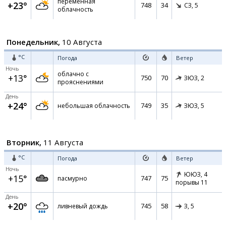
переменная
+23°
748
34
СЗ,
5
облачность
Понедельник,
10 Августа
°C
Погода
Ветер
Ночь
облачно с
+13°
750
70
ЗЮЗ,
2
прояснениями
День
+24°
749
35
небольшая облачность
ЗЮЗ,
5
Вторник,
11 Августа
°C
Погода
Ветер
Ночь
ЮЮЗ,
4
+15°
747
75
пасмурно
порывы 11
День
+20°
745
58
ливневый дождь
З,
5