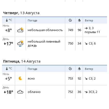
Четверг,
13 Августа
°C
Погода
Ветер
Ночь
З,
3
+8°
749
96
небольшая облачность
порывы 11
День
небольшой ливневый
+17°
750
34
СЗ,
6
дождь
Пятница,
14 Августа
°C
Погода
Ветер
Ночь
+5°
753
92
ясно
СЗ,
2
День
+18°
752
36
облачно
ЗСЗ,
2