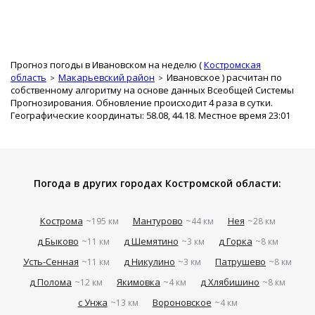
Прогноз погоды в Ивановском на неделю (
Костромская
область
Макарьевский район
Ивановское
) расчитан по
собственному алгоритму на основе данных Всеобщей Системы
Прогнозирования. Обновление происходит 4 раза в сутки.
Географические координаты: 58.08, 44.18. Местное время 23:01
Погода в других городах Костромской области:
Кострома
Мантурово
Нея
~195 км
~44 км
~28 км
д Быково
д Шемятино
д Горка
~11 км
~3 км
~8 км
Усть-Сенная
д Никулино
Патрушево
~11 км
~3 км
~8 км
д Полома
Якимовка
д Хлябишино
~12 км
~4 км
~8 км
с Унжа
Вороновское
~13 км
~4 км