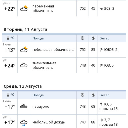
День
переменная
+22°
752
45
ЗСЗ,
3
облачность
Вторник,
11 Августа
°C
Погода
Ветер
Ночь
+13°
752
83
небольшая облачность
ЮЮЗ,
2
День
значительная
+24°
748
40
ЮЗ,
5
облачность
Среда,
12 Августа
°C
Погода
Ветер
Ночь
Ю,
5
+17°
743
68
пасмурно
порывы 15
День
З,
7
+17°
743
88
небольшой дождь
порывы 13