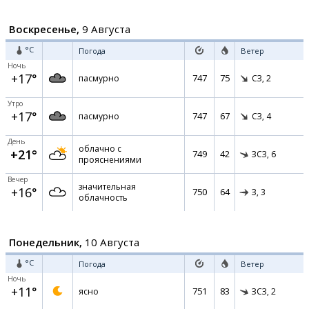
Воскресенье,
9 Августа
°C
Погода
Ветер
Ночь
+17°
747
75
пасмурно
СЗ,
2
Утро
+17°
747
67
пасмурно
СЗ,
4
День
облачно с
+21°
749
42
ЗСЗ,
6
прояснениями
Вечер
значительная
+16°
750
64
З,
3
облачность
Понедельник,
10 Августа
°C
Погода
Ветер
Ночь
+11°
751
83
ясно
ЗСЗ,
2