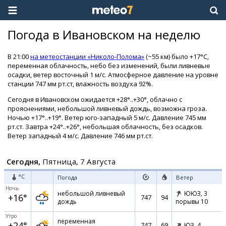
Погода в Ивановском на неделю
В 21:00
на метеостанции «Николо-Полома»
(~55 км) было +17°C,
переменная облачность, небо без изменений, были ливневые
осадки, ветер восточный 1 м/с. Атмосферное давление на уровне
станции 747 мм рт.ст, влажность воздуха 92%.
Сегодня в Ивановском ожидается +28°..+30°, облачно с
прояснениями, небольшой ливневый дождь, возможна гроза.
Ночью +17°..+19°. Ветер юго-западный 5 м/с. Давление 745 мм
рт.ст. Завтра +24°..+26°, небольшая облачность, без осадков.
Ветер западный 4 м/с. Давление 746 мм рт.ст.
Сегодня,
Пятница, 7 Августа
°C
Погода
Ветер
Ночь
небольшой ливневый
ЮЮЗ,
3
+16°
747
94
дождь
порывы 10
Утро
переменная
+24°
747
69
ЮЗ,
4