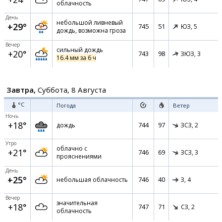
облачность
День
небольшой ливневый
+29°
745
51
ЮЗ,
5
дождь, возможна гроза
Вечер
сильный дождь
+20°
743
98
ЗЮЗ,
3
16.4 мм за 6 ч
Завтра,
Суббота, 8 Августа
°C
Погода
Ветер
Ночь
+18°
744
97
дождь
ЗСЗ,
2
Утро
облачно с
+21°
746
69
ЗСЗ,
3
прояснениями
День
+25°
746
40
небольшая облачность
З,
4
Вечер
значительная
+18°
747
71
СЗ,
2
облачность