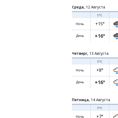
Среда,
12 Августа
t
°C
+15°
Ночь
+16°
День
Четверг,
13 Августа
t
°C
+8°
Ночь
+16°
День
Пятница,
14 Августа
t
°C
+7°
Ночь