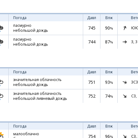
Погода
Давл
Влж
Вет
пасмурно
745
90
ЮЮ
%
небольшой дождь
пасмурно
744
87
З,
3
%
небольшой дождь
Погода
Давл
Влж
Вет
значительная облачность
751
93
ЗСЗ
%
небольшой дождь
значительная облачность
752
74
СЗ,
%
небольшой ливневый дождь
Погода
Давл
Влж
Вет
малооблачно
754
96
СЗ,
%