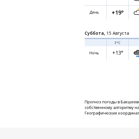
+19°
День
Суббота,
15 Августа
t
°C
+13°
Ночь
Прогноз погоды в Бакшеев
собственному алгоритму н
Географические координаты: