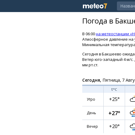
Погода в Бакш
В 06:00
на метеостанции «
Атмосферное давление на ур
Минимальная температура 
Сегодня в Бакшеево ожидае
Ветер юго-западный 4 м/с. Д
мм рт.ст.
Сегодня,
Пятница, 7 Авгу
t
°C
+25°
Утро
+27°
День
+20°
Вечер