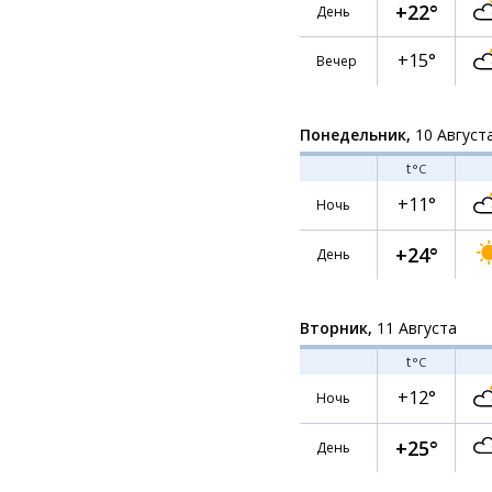
+22°
День
+15°
Вечер
Понедельник,
10 Август
t
°C
+11°
Ночь
+24°
День
Вторник,
11 Августа
t
°C
+12°
Ночь
+25°
День