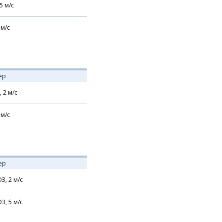
5
м/с
м/с
ер
,
2
м/с
м/с
ер
З,
2
м/с
З,
5
м/с