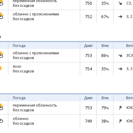
переменная облачность
750
35
СЗ,
%
без осадков
облачно с прояснениями
752
67
З,
2
%
без осадков
а
Погода
Давл
Влж
Вет
облачно с прояснениями
753
86
ЗСЗ
%
без осадков
ясно
754
35
З,
3
%
без осадков
Погода
Давл
Влж
Вет
переменная облачность
753
79
ЮЮ
%
без осадков
облачно
749
38
ЮЮ
%
без осадков