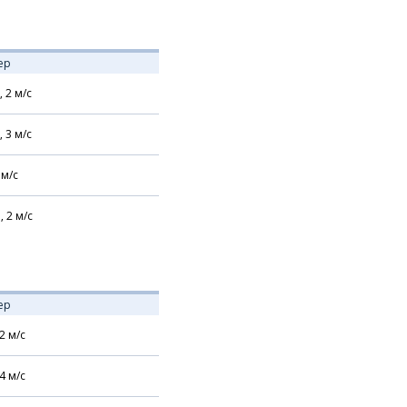
ер
,
2
м/с
,
3
м/с
м/с
,
2
м/с
ер
2
м/с
4
м/с