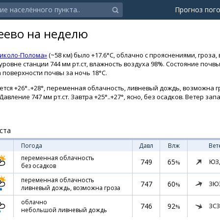
Прогноз пог
еево на неделю
Николо-Полома»
(~58 км) было +17.6°C, облачно с прояснениями, гроза,
овне станции 744 мм рт.ст, влажность воздуха 98%. Состояние почвы:
поверхности почвы за ночь 18°C.
тся +26°..+28°, переменная облачность, ливневый дождь, возможна гр
авление 747 мм рт.ст. Завтра +25°..+27°, ясно, без осадков. Ветер зап
ста
Погода
Давл
Влж
Вет
переменная облачность
749
65
ЮЗ
%
без осадков
переменная облачность
747
60
ЗЮ
%
ливневый дождь, возможна гроза
облачно
746
92
ЗСЗ
%
небольшой ливневый дождь