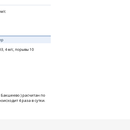
м/с
ер
З,
4
м/с,
порывы 10
 Бакшеево
) расчитан по
исходит 4 раза в сутки.