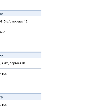
ер
З,
5
м/с,
порывы 12
м/с
ер
,
4
м/с,
порывы 10
4
м/с
ер
2
м/с