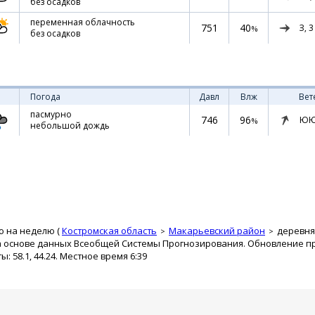
без осадков
переменная облачность
751
40
З,
3
%
без осадков
Погода
Давл
Влж
Вет
пасмурно
746
96
ЮЮ
%
небольшой дождь
о на неделю (
Костромская область
Макарьевский район
деревня
а основе данных Всеобщей Системы Прогнозирования. Обновление про
 58.1, 44.24. Местное время 6:39