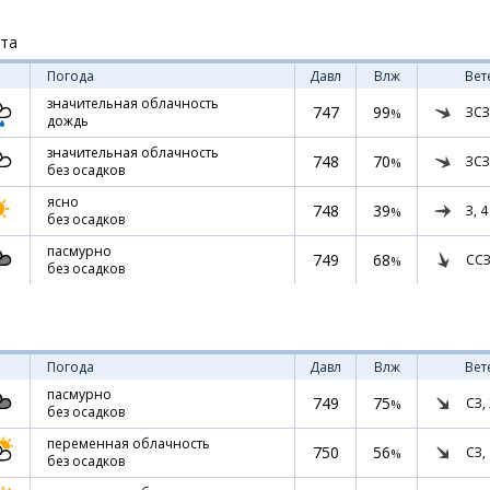
ста
Погода
Давл
Влж
Вет
значительная облачность
747
99
ЗСЗ
%
дождь
значительная облачность
748
70
ЗСЗ
%
без осадков
ясно
748
39
З,
4
%
без осадков
пасмурно
749
68
ССЗ
%
без осадков
Погода
Давл
Влж
Вет
пасмурно
749
75
СЗ,
%
без осадков
переменная облачность
750
56
СЗ,
%
без осадков