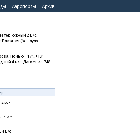
оды
Аэропорты
Архив
 ветер южный 2 м/с.
 Влажная (без луж).
оза. Ночью +17°..+19°.
адный 4 м/с. Давление 748
ер
,
4
м/с
З,
4
м/с
,
4
м/с