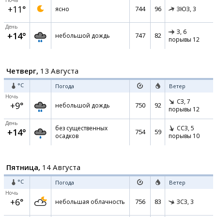
Ночь
+11°
744
96
ясно
ЗЮЗ,
3
День
З,
6
+14°
747
82
небольшой дождь
порывы 12
Четверг,
13 Августа
°C
Погода
Ветер
Ночь
СЗ,
7
+9°
750
92
небольшой дождь
порывы 12
День
без существенных
ССЗ,
5
+14°
754
59
осадков
порывы 10
Пятница,
14 Августа
°C
Погода
Ветер
Ночь
+6°
756
83
небольшая облачность
ЗСЗ,
3