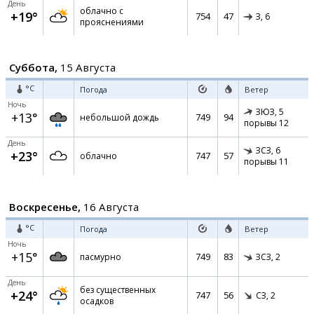
День
облачно с
+19°
754
47
З,
6
прояснениями
Суббота,
15 Августа
°C
Погода
Ветер
Ночь
ЗЮЗ,
5
+13°
749
94
небольшой дождь
порывы 12
День
ЗСЗ,
6
+23°
747
57
облачно
порывы 11
Воскресенье,
16 Августа
°C
Погода
Ветер
Ночь
+15°
749
83
пасмурно
ЗСЗ,
2
День
без существенных
+24°
747
56
СЗ,
2
осадков