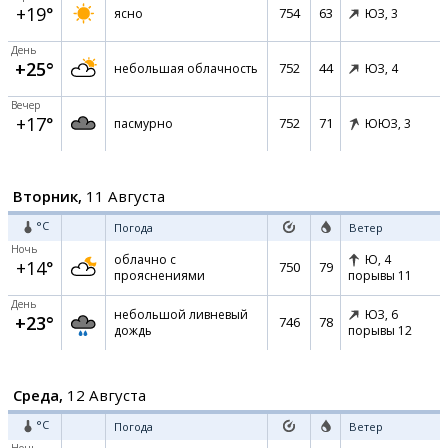
+19°
754
63
ясно
ЮЗ,
3
День
+25°
752
44
небольшая облачность
ЮЗ,
4
Вечер
+17°
752
71
пасмурно
ЮЮЗ,
3
Вторник,
11 Августа
°C
Погода
Ветер
Ночь
облачно с
Ю,
4
+14°
750
79
прояснениями
порывы 11
День
небольшой ливневый
ЮЗ,
6
+23°
746
78
дождь
порывы 12
Среда,
12 Августа
°C
Погода
Ветер