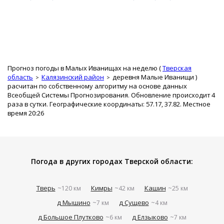
Прогноз погоды в Малых Иванищах на неделю (
Тверская
область
Калязинский район
деревня Малые Иванищи
)
расчитан по собственному алгоритму на основе данных
Всеобщей Системы Прогнозирования. Обновление происходит 4
раза в сутки. Географические координаты: 57.17, 37.82. Местное
время 20:26
Погода в других городах Тверской области:
Тверь
Кимры
Кашин
~120 км
~42 км
~25 км
д Мышино
д Сущево
~7 км
~4 км
д Большое Плутково
д Елзыково
~6 км
~7 км