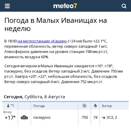
Погода в Малых Иванищах на
неделю
В 18:00
на метеостанции «Кашин»
(~24 км) было +22.1°C,
переменная облачность, ветер северо-западный 1 м/с.
Атмосферное давление на уровне станции 748 мм рт.ст,
влажность воздуха 60%.
Сегодня вечером в Малых Иванищах ожидается +16°..+18°,
пасмурно, без осадков. Ветер западный 2 м/с. Давление 750 мм
рт.ст. Завтра +20°..+22°, небольшая облачность, без осадков.
Ветер северо-западный 4 м/с. Давление 752 мм рт.ст.
Сегодня,
Суббота, 8 Августа
°C
Погода
Ветер
Вечер
+17°
750
74
пасмурно
ЗСЗ,
2