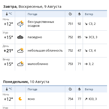
Завтра,
Воскресенье, 9 Августа
°C
Погода
Ветер
Ночь
без существенных
+12°
751
92
СЗ,
2
осадков
Утро
+15°
752
85
пасмурно
ЗСЗ,
3
День
+21°
752
47
небольшая облачность
СЗ,
4
Вечер
+15°
753
71
малооблачно
З,
2
Понедельник,
10 Августа
°C
Погода
Ветер
Ночь
+12°
754
77
ясно
ЮЗ,
3
Утро