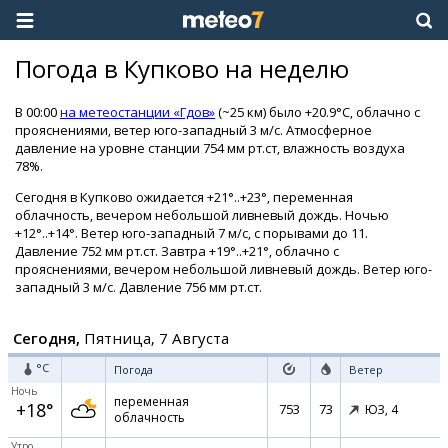
Погода в Купково на неделю
В 00:00
на метеостанции «Гдов»
(~25 км) было +20.9°C, облачно с
прояснениями, ветер юго-западный 3 м/с. Атмосферное
давление на уровне станции 754 мм рт.ст, влажность воздуха
78%.
Сегодня в Купково ожидается +21°..+23°, переменная
облачность, вечером небольшой ливневый дождь. Ночью
+12°..+14°. Ветер юго-западный 7 м/с, с порывами до 11.
Давление 752 мм рт.ст. Завтра +19°..+21°, облачно с
прояснениями, вечером небольшой ливневый дождь. Ветер юго-
западный 3 м/с. Давление 756 мм рт.ст.
Сегодня,
Пятница, 7 Августа
°C
Погода
Ветер
Ночь
переменная
+18°
753
73
ЮЗ,
4
облачность
Утро