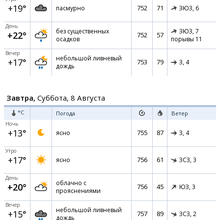
+19°
752
71
пасмурно
ЗЮЗ,
6
День
без существенных
ЗЮЗ,
7
+22°
752
57
осадков
порывы 11
Вечер
небольшой ливневый
+17°
753
79
З,
4
дождь
Завтра,
Суббота, 8 Августа
°C
Погода
Ветер
Ночь
+13°
755
87
ясно
З,
4
Утро
+17°
756
61
ясно
ЗСЗ,
3
День
облачно с
+20°
756
45
ЮЗ,
3
прояснениями
Вечер
небольшой ливневый
+15°
757
89
ЗСЗ,
2
дождь