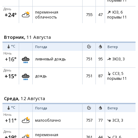
порывы 11
День
переменная
ЮЗ,
6
+24°
755
47
облачность
порывы 11
Вторник,
11 Августа
°C
Погода
Ветер
Ночь
+16°
751
95
ливневый дождь
ЗЮЗ,
3
День
ССЗ,
5
+15°
751
87
дождь
порывы 11
Среда,
12 Августа
°C
Погода
Ветер
Ночь
+11°
757
77
малооблачно
ЗСЗ,
3
День
переменная
+19°
761
44
СЗ,
6