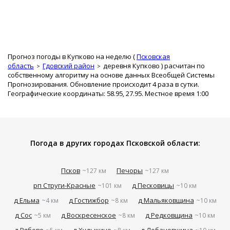
Прогноз погоды в Купково на неделю (
Псковская
область
Гдовский район
деревня Купково
) расчитан по
собственному алгоритму на основе данных Всеобщей Системы
Прогнозирования. Обновление происходит 4 раза в сутки.
Географические координаты: 58.95, 27.95. Местное время 1:00
Погода в других городах Псковской области:
Псков
Печоры
~127 км
~127 км
рп Струги-Красные
д Песковицы
~101 км
~10 км
д Ельма
д Гостижбор
д Мальяковщина
~4 км
~8 км
~10 км
д Сос
д Воскресенское
д Редковщина
~5 км
~8 км
~10 км