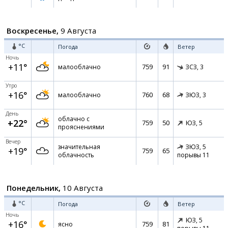
Воскресенье,
9 Августа
°C
Погода
Ветер
Ночь
+11°
759
91
малооблачно
ЗСЗ,
3
Утро
+16°
760
68
малооблачно
ЗЮЗ,
3
День
облачно с
+22°
759
50
ЮЗ,
5
прояснениями
Вечер
значительная
ЗЮЗ,
5
+19°
759
65
облачность
порывы 11
Понедельник,
10 Августа
°C
Погода
Ветер
Ночь
ЮЗ,
5
+16°
759
81
ясно