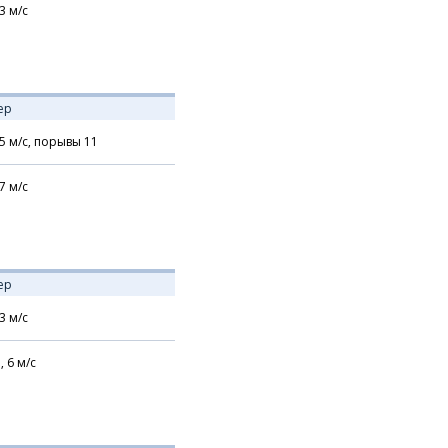
3
м/с
ер
5
м/с,
порывы 11
7
м/с
ер
3
м/с
,
6
м/с