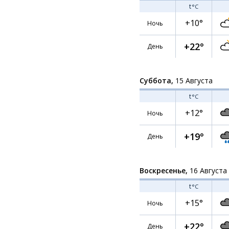
t
°C
+10°
Ночь
+22°
День
Суббота,
15 Августа
t
°C
+12°
Ночь
+19°
День
Воскресенье,
16 Августа
t
°C
+15°
Ночь
+22°
День