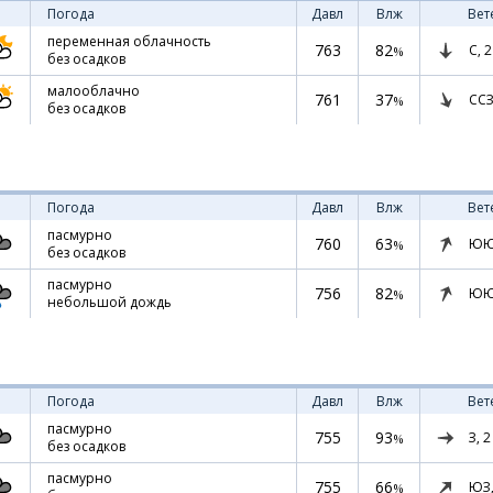
Погода
Давл
Влж
Вет
переменная облачность
763
82
С,
2
%
без осадков
малооблачно
761
37
ССЗ
%
без осадков
Погода
Давл
Влж
Вет
пасмурно
760
63
ЮЮ
%
без осадков
пасмурно
756
82
ЮЮ
%
небольшой дождь
Погода
Давл
Влж
Вет
пасмурно
755
93
З,
2
%
без осадков
пасмурно
755
66
ЮЗ
%