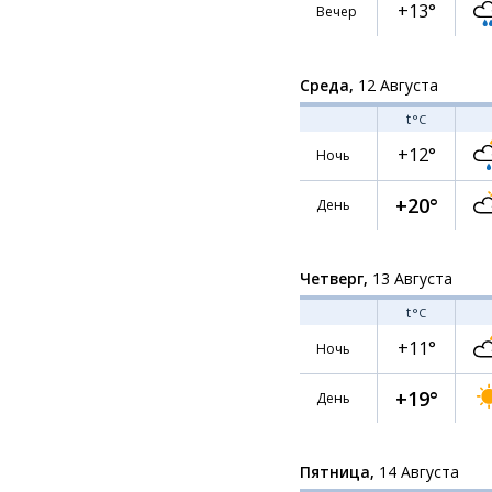
+13°
Вечер
Среда,
12 Августа
t
°C
+12°
Ночь
+20°
День
Четверг,
13 Августа
t
°C
+11°
Ночь
+19°
День
Пятница,
14 Августа