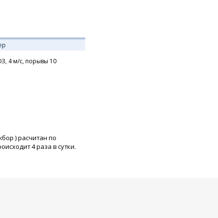
ер
З,
4
м/с,
порывы 10
жбор
) расчитан по
исходит 4 раза в сутки.