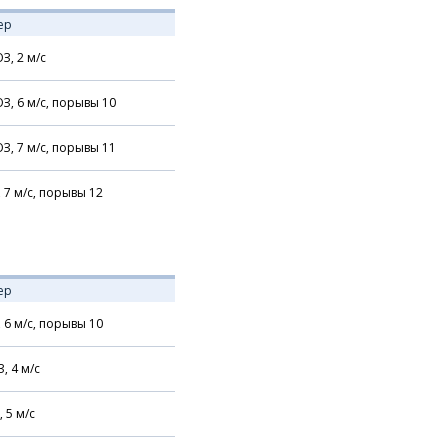
ер
З,
2
м/с
З,
6
м/с,
порывы 10
З,
7
м/с,
порывы 11
,
7
м/с,
порывы 12
ер
,
6
м/с,
порывы 10
З,
4
м/с
,
5
м/с