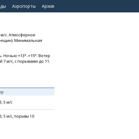
оды
Аэропорты
Архив
 м/с. Атмосферное
 трещин). Минимальная
 Ночью +13°..+15°. Ветер
 7 м/с, с порывами до 11.
ер
З,
5
м/с
З,
5
м/с,
порывы 10