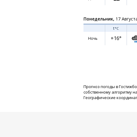
Понедельник,
17 Август
t
°C
+16°
Ночь
Прогноз погоды в Гостижбо
собственному алгоритму н
Географические координаты: