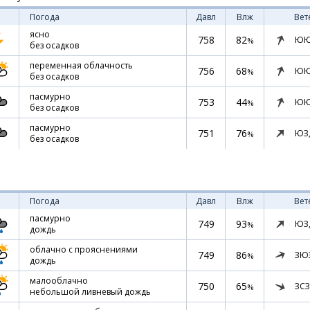
Погода
Давл
Влж
Вет
ясно
758
82
ЮЮ
%
без осадков
переменная облачность
756
68
ЮЮ
%
без осадков
пасмурно
753
44
ЮЮ
%
без осадков
пасмурно
751
76
ЮЗ
%
без осадков
Погода
Давл
Влж
Вет
пасмурно
749
93
ЮЗ
%
дождь
облачно с прояснениями
749
86
ЗЮ
%
дождь
малооблачно
750
65
ЗСЗ
%
небольшой ливневый дождь