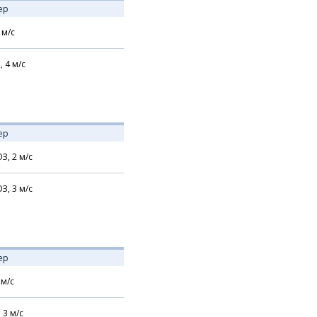
ер
м/с
,
4
м/с
ер
З,
2
м/с
З,
3
м/с
ер
м/с
,
3
м/с