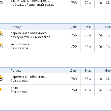
значительная облачность
753
79
СЗ,
%
небольшой ливневый дождь
Погода
Давл
Влж
Вет
переменная облачность
756
65
СЗ,
%
без существенных осадков
малооблачно
760
44
СЗ,
%
без осадков
Погода
Давл
Влж
Вет
переменная облачность
763
83
СЗ,
%
без осадков
ясно
764
40
ССЗ
%
без осадков