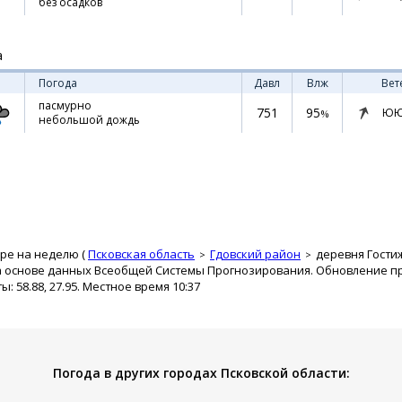
без осадков
а
Погода
Давл
Влж
Вет
пасмурно
751
95
ЮЮ
%
небольшой дождь
ре на неделю (
Псковская область
Гдовский район
деревня Гости
а основе данных Всеобщей Системы Прогнозирования. Обновление про
 58.88, 27.95. Местное время 10:37
Погода в других городах Псковской области: