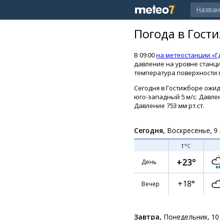
Погода в Гост
В 09:00
на метеостанции «Г
давление на уровне станци
температура поверхности п
Сегодня в Гостижборе ожид
юго-западный 5 м/с. Давлени
Давление 753 мм рт.ст.
Сегодня,
Воскресенье, 9 
t
°C
+23°
День
+18°
Вечер
Завтра,
Понедельник, 10