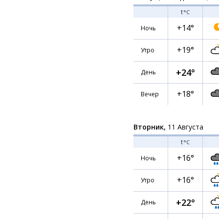
t
°C
+14°
Ночь
+19°
Утро
+24°
День
+18°
Вечер
Вторник,
11 Августа
t
°C
+16°
Ночь
+16°
Утро
+22°
День