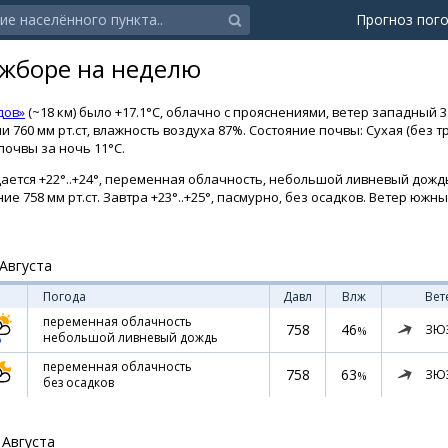
Прогноз пог
ижборе на неделю
дов»
(~18 км) было +17.1°C, облачно с прояснениями, ветер западный 3
и 760 мм рт.ст, влажность воздуха 87%. Состояние почвы: Сухая (без
очвы за ночь 11°C.
ается +22°..+24°, переменная облачность, небольшой ливневый дождь.
е 758 мм рт.ст. Завтра +23°..+25°, пасмурно, без осадков. Ветер южный
Августа
Погода
Давл
Влж
Вет
переменная облачность
758
46
ЗЮ
%
небольшой ливневый дождь
переменная облачность
758
63
ЗЮ
%
без осадков
 Августа