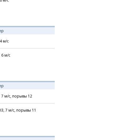
6
м/с
ер
4
м/с
,
6
м/с
ер
,
7
м/с,
порывы 12
З,
7
м/с,
порывы 11