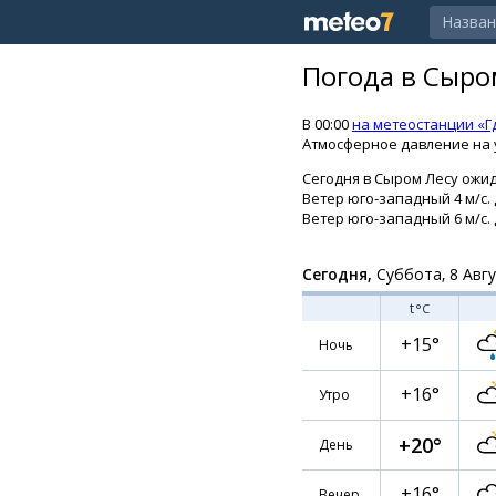
Погода в Сыро
В 00:00
на метеостанции «Г
Атмосферное давление на у
Сегодня в Сыром Лесу ожид
Ветер юго-западный 4 м/с.
Ветер юго-западный 6 м/с. 
Сегодня,
Суббота, 8 Авг
t
°C
+15°
Ночь
+16°
Утро
+20°
День
+16°
Вечер