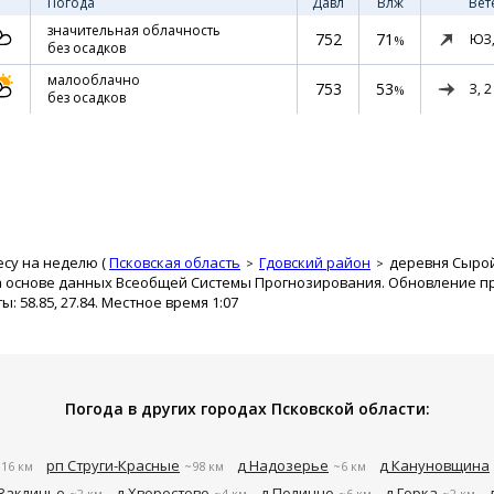
Погода
Давл
Влж
Вет
значительная облачность
752
71
ЮЗ
%
без осадков
малооблачно
753
53
З,
2
%
без осадков
есу на неделю (
Псковская область
Гдовский район
деревня Сыро
а основе данных Всеобщей Системы Прогнозирования. Обновление про
 58.85, 27.84. Местное время 1:07
Погода в других городах Псковской области:
рп Струги-Красные
д Надозерье
д Кануновщина
16 км
~98 км
~6 км
 Заклинье
д Хворостово
д Полично
д Горка
~2 км
~4 км
~6 км
~2 км