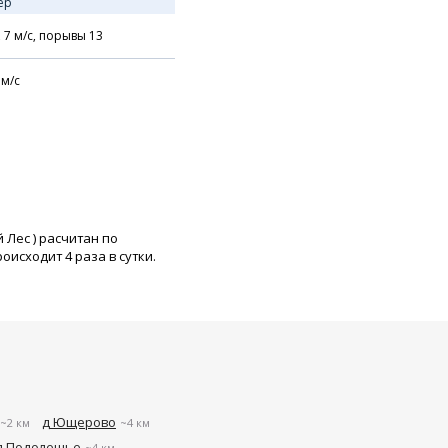
ер
,
7
м/с,
порывы 13
м/с
й Лес
) расчитан по
исходит 4 раза в сутки.
д Ющерово
~2 км
~4 км
д Подолешье
~4 км