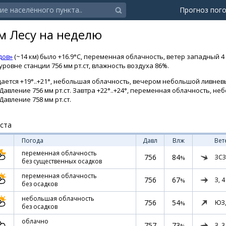
Прогноз пог
м Лесу на неделю
дов»
(~14 км) было +16.9°C, переменная облачность, ветер западный 4 
ровне станции 756 мм рт.ст, влажность воздуха 86%.
ается +19°..+21°, небольшая облачность, вечером небольшой ливневы
 Давление 756 мм рт.ст. Завтра +22°..+24°, переменная облачность, н
Давление 758 мм рт.ст.
уста
Погода
Давл
Влж
Вет
переменная облачность
756
84
ЗСЗ
%
без существенных осадков
переменная облачность
756
67
З,
4
%
без осадков
небольшая облачность
756
54
ЮЗ
%
без осадков
облачно
757
73
З,
3
%