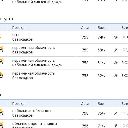
небольшой ливневый дождь
Августа
Погода
Давл
Влж
Вет
ясно
759
74
ЗСЗ
%
без осадков
переменная облачность
759
68
ЮЗ
%
без осадков
переменная облачность
758
51
ЗЮ
%
небольшой ливневый дождь
переменная облачность
758
62
ЗЮ
%
без осадков
а
Погода
Давл
Влж
Вет
небольшая облачность
758
75
ЮЗ
%
без осадков
облачно с прояснениями
756
71
ЮЮ
%