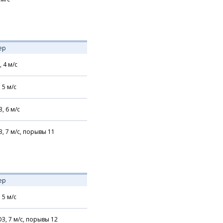
ер
,
4
м/с
,
5
м/с
З,
6
м/с
З,
7
м/с,
порывы 11
ер
,
5
м/с
З,
7
м/с,
порывы 12