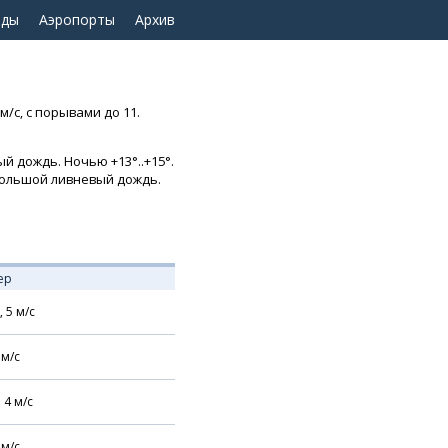
оды
Аэропорты
Архив
м/с, с порывами до 11.
й дождь. Ночью +13°..+15°.
ебольшой ливневый дождь.
ер
,
5
м/с
м/с
,
4
м/с
м/с