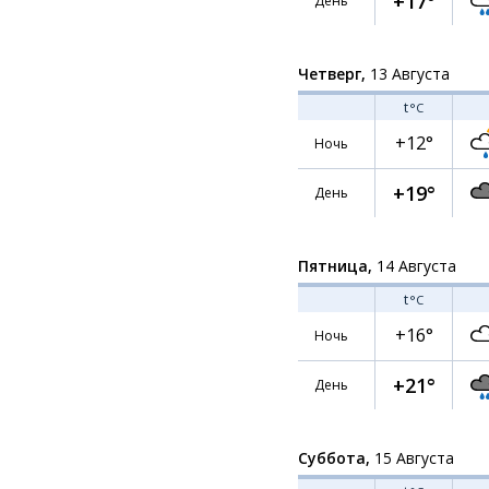
+17°
День
Четверг,
13 Августа
t
°C
+12°
Ночь
+19°
День
Пятница,
14 Августа
t
°C
+16°
Ночь
+21°
День
Суббота,
15 Августа