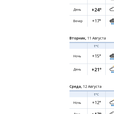
+24°
День
+17°
Вечер
Вторник,
11 Августа
t
°C
+15°
Ночь
+21°
День
Среда,
12 Августа
t
°C
+12°
Ночь