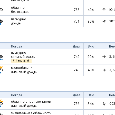
без осадков
облачно
753
49
Ю,
%
без осадков
пасмурно
751
93
ЗЮ
%
дождь
Погода
Давл
Влж
Вет
пасмурно
749
90
З,
6
сильный дождь
%
15.4 мм за 6 ч
малооблачно
749
49
З,
6
%
ливневый дождь
Погода
Давл
Влж
Вет
облачно с прояснениями
756
84
ССЗ
%
ливневый дождь
значительная облачность