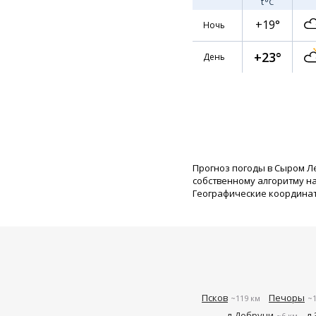
t
°C
+19°
Ночь
+23°
День
Прогноз погоды в Сыром Л
собственному алгоритму н
Географические координаты:
Псков
Печоры
~119 км
~1
д Добручи
д
~6 км