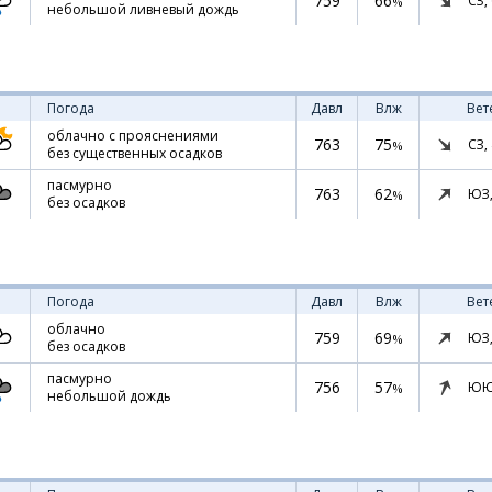
759
66
СЗ,
%
небольшой ливневый дождь
Погода
Давл
Влж
Вет
облачно с прояснениями
763
75
СЗ,
%
без существенных осадков
пасмурно
763
62
ЮЗ
%
без осадков
Погода
Давл
Влж
Вет
облачно
759
69
ЮЗ
%
без осадков
пасмурно
756
57
ЮЮ
%
небольшой дождь