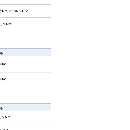
8
м/с,
порывы 12
З,
5
м/с
ер
м/с
м/с
ер
,
5
м/с