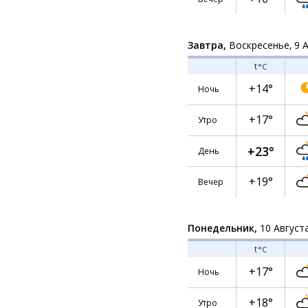
Завтра,
Воскресенье, 9 
t
°C
+14°
Ночь
+17°
Утро
+23°
День
+19°
Вечер
Понедельник,
10 Август
t
°C
+17°
Ночь
+18°
Утро