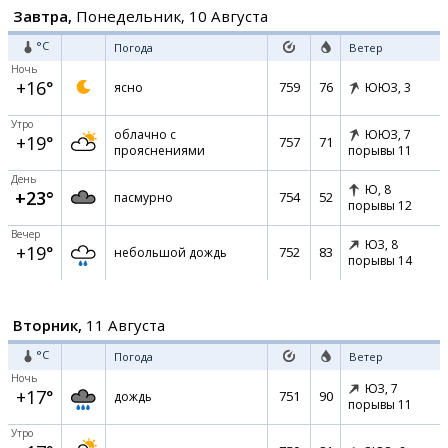
Завтра,
Понедельник, 10 Августа
°C
Погода
Ветер
Ночь
+16°
759
76
ясно
ЮЮЗ,
3
Утро
облачно с
ЮЮЗ,
7
+19°
757
71
прояснениями
порывы 11
День
Ю,
8
+23°
754
52
пасмурно
порывы 12
Вечер
ЮЗ,
8
+19°
752
83
небольшой дождь
порывы 14
Вторник,
11 Августа
°C
Погода
Ветер
Ночь
ЮЗ,
7
+17°
751
90
дождь
порывы 11
Утро