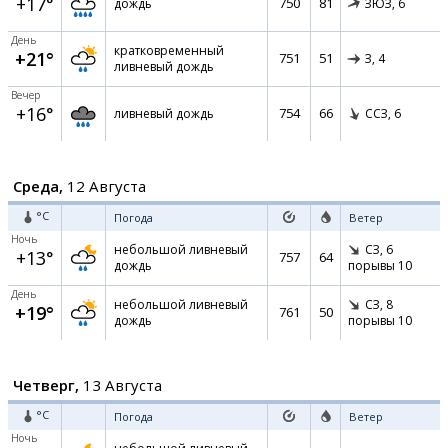
+17°
750
81
дождь
ЗЮЗ,
6
День
кратковременный
+21°
751
51
З,
4
ливневый дождь
Вечер
+16°
754
66
ливневый дождь
ССЗ,
6
Среда,
12 Августа
°C
Погода
Ветер
Ночь
небольшой ливневый
СЗ,
6
+13°
757
64
дождь
порывы 10
День
небольшой ливневый
СЗ,
8
+19°
761
50
дождь
порывы 10
Четверг,
13 Августа
°C
Погода
Ветер
Ночь