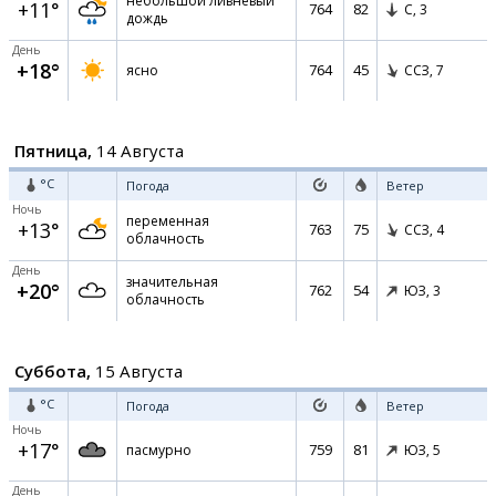
небольшой ливневый
+11°
764
82
С,
3
дождь
День
+18°
764
45
ясно
ССЗ,
7
Пятница,
14 Августа
°C
Погода
Ветер
Ночь
переменная
+13°
763
75
ССЗ,
4
облачность
День
значительная
+20°
762
54
ЮЗ,
3
облачность
Суббота,
15 Августа
°C
Погода
Ветер
Ночь
+17°
759
81
пасмурно
ЮЗ,
5
День