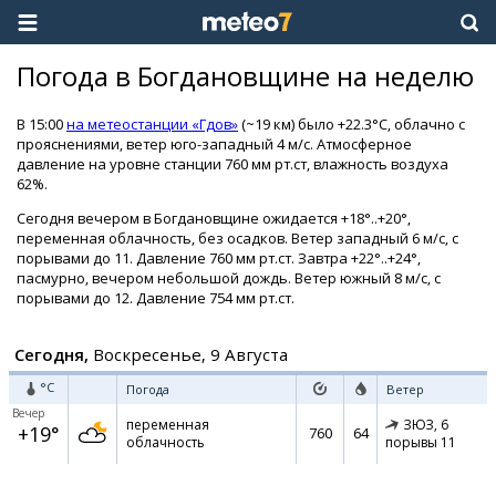
Погода в Богдановщине на неделю
В 15:00
на метеостанции «Гдов»
(~19 км) было +22.3°C, облачно с
прояснениями, ветер юго-западный 4 м/с. Атмосферное
давление на уровне станции 760 мм рт.ст, влажность воздуха
62%.
Сегодня вечером в Богдановщине ожидается +18°..+20°,
переменная облачность, без осадков. Ветер западный 6 м/с, с
порывами до 11. Давление 760 мм рт.ст. Завтра +22°..+24°,
пасмурно, вечером небольшой дождь. Ветер южный 8 м/с, с
порывами до 12. Давление 754 мм рт.ст.
Сегодня,
Воскресенье, 9 Августа
°C
Погода
Ветер
Вечер
переменная
ЗЮЗ,
6
+19°
760
64
облачность
порывы 11