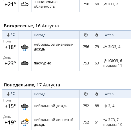
значительная
+21°
756
68
ЮЗ,
2
облачность
Воскресенье,
16 Августа
°C
Погода
Ветер
Ночь
небольшой ливневый
+18°
756
79
ЗЮЗ,
4
дождь
День
ЮЮЗ,
6
+23°
753
63
пасмурно
порывы 11
Понедельник,
17 Августа
°C
Погода
Ветер
Ночь
+15°
752
88
небольшой дождь
З,
4
День
небольшой ливневый
ЗСЗ,
7
+19°
752
61
дождь
порывы 10