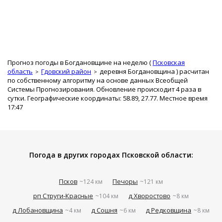
Прогноз погоды в Богдановщине на неделю (
Псковская
область
Гдовский район
деревня Богдановщина
) расчитан
по собственному алгоритму на основе данных Всеобщей
Системы Прогнозирования. Обновление происходит 4 раза в
сутки. Географические координаты: 58.89, 27.77. Местное время
17:47
Погода в других городах Псковской области:
Псков
Печоры
~124 км
~121 км
рп Струги-Красные
д Хворостово
~104 км
~8 км
д Лобановщина
д Сошня
д Редковщина
~4 км
~6 км
~8 км