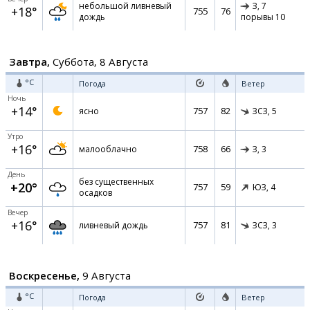
небольшой ливневый
З,
7
+18°
755
76
дождь
порывы 10
Завтра,
Суббота, 8 Августа
°C
Погода
Ветер
Ночь
+14°
757
82
ясно
ЗСЗ,
5
Утро
+16°
758
66
малооблачно
З,
3
День
без существенных
+20°
757
59
ЮЗ,
4
осадков
Вечер
+16°
757
81
ливневый дождь
ЗСЗ,
3
Воскресенье,
9 Августа
°C
Погода
Ветер