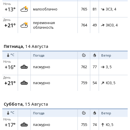
Ночь
+13°
765
81
малооблачно
ЗСЗ,
4
День
переменная
+21°
764
49
ЗЮЗ,
4
облачность
Пятница,
14 Августа
°C
Погода
Ветер
Ночь
+16°
762
77
пасмурно
З,
5
День
+21°
759
54
пасмурно
ЮЗ,
5
Суббота,
15 Августа
°C
Погода
Ветер
Ночь
+17°
755
74
пасмурно
Ю,
5