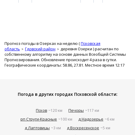
Прогноз погоды в Озерках на неделю (
Псковская
область
Гдовский район
деревня Озерки
) расчитан по
собственному алгоритму на основе данных Всеобщей Системы
Прогнозирования. Обновление происходит 4 раза в сутки.
Географические координаты: 58.86, 27.81. Местное время 12:17
Погода в других городах Псковской области:
Псков
Печоры
~120 км
~117 км
рп Струги-Красные
д Надозерье
~100 км
~6 км
д Лаптовицы
д Воскресенское
~3 км
~5 км