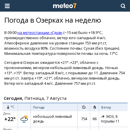
Погода в Озерках на неделю
В 09:00
на метеостанции «Гдов»
(~15 км) было +18.9°C,
преимущественно облачно, ветер юго-западный 4 м/с.
Атмосферное давление на уровне станции 753 мм рт.ст,
влажность воздуха 80%. Состояние почвы: Сухая (без трещин).
Минимальная температура поверхности почвы за ночь 17°C.
Сегодня в Озерках ожидается +21°..+23°, облачно с
прояснениями, вечером небольшой ливневый дождь. Ночью
+13°..+15°. Ветер западный 8 м/с, с порывами до 11. Давление 754
мм рт.ст. Завтра +19°..+21°, облачно, вечером ливневый дождь.
Ветер юго-западный 4 м/с. Давление 757 мм рт.ст.
Сегодня,
Пятница, 7 Августа
°C
Погода
Ветер
День
небольшой ливневый
ЗЮЗ,
8
+22°
754
66
дождь
порывы 11
Вечер