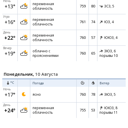
Ночь
переменная
+13°
759
80
ЗСЗ,
5
облачность
Утро
переменная
+16°
761
74
ЮЗ,
4
облачность
День
переменная
+22°
760
57
ЮЮЗ,
4
облачность
Вечер
облачно с
ЗЮЗ,
6
+19°
760
65
прояснениями
порывы 10
Понедельник,
10 Августа
°C
Погода
Ветер
Ночь
+17°
760
78
ясно
ЗЮЗ,
5
День
переменная
ЮЮЗ,
8
+24°
755
53
облачность
порывы 11