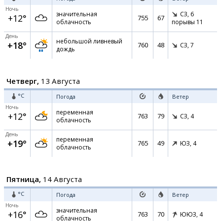
Ночь
значительная
СЗ,
6
+12°
755
67
облачность
порывы 11
День
небольшой ливневый
+18°
760
48
СЗ,
7
дождь
Четверг,
13 Августа
°C
Погода
Ветер
Ночь
переменная
+12°
763
79
СЗ,
4
облачность
День
переменная
+19°
765
49
ЮЗ,
4
облачность
Пятница,
14 Августа
°C
Погода
Ветер
Ночь
значительная
+16°
763
70
ЮЮЗ,
4
облачность