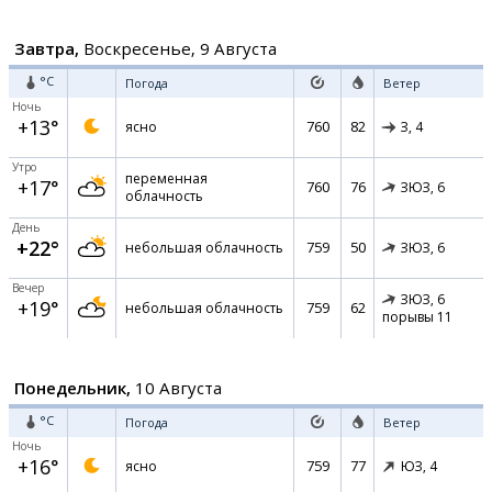
Завтра,
Воскресенье, 9 Августа
°C
Погода
Ветер
Ночь
+13°
760
82
ясно
З,
4
Утро
переменная
+17°
760
76
ЗЮЗ,
6
облачность
День
+22°
759
50
небольшая облачность
ЗЮЗ,
6
Вечер
ЗЮЗ,
6
+19°
759
62
небольшая облачность
порывы 11
Понедельник,
10 Августа
°C
Погода
Ветер
Ночь
+16°
759
77
ясно
ЮЗ,
4