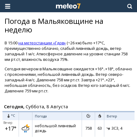
Погода в Мальяковщине на
неделю
В 15:00
на метеостанции «Гдов»
(~26 км) было +17°C,
преимущественно облачно, слабый ливневый дождь, ветер
западный 1 м/с. Атмосферное давление на уровне станции 758
мм рт.ст, влажность воздуха 75%.
Сегодня вечером в Мальяковщине ожидается +16°..+18°, облачно
с прояснениями, небольшой ливневый дождь. Ветер северо-
западный 4 м/с. Давление 758 мм рт.ст. Завтра +21°..+23°,
небольшая облачность, без осадков. Ветер юго-западный 6 м/с.
Давление 759 мм рт.ст.
Сегодня,
Суббота, 8 Августа
°C
Погода
Ветер
Вечер
небольшой ливневый
+17°
758
63
ЗСЗ,
4
дождь