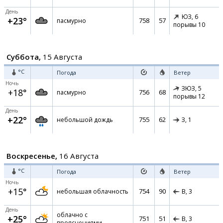
День
ЮЗ,
6
+23°
758
57
пасмурно
порывы 10
Суббота,
15 Августа
°C
Погода
Ветер
Ночь
ЗЮЗ,
5
+18°
756
68
пасмурно
порывы 12
День
+22°
755
62
небольшой дождь
З,
1
Воскресенье,
16 Августа
°C
Погода
Ветер
Ночь
+15°
754
90
небольшая облачность
В,
3
День
облачно с
+25°
751
51
В,
3
прояснениями