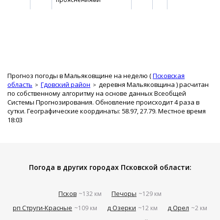
Прогноз погоды в Мальяковщине на неделю (
Псковская
область
Гдовский район
деревня Мальяковщина
) расчитан
по собственному алгоритму на основе данных Всеобщей
Системы Прогнозирования. Обновление происходит 4 раза в
сутки. Географические координаты: 58.97, 27.79. Местное время
18:03
Погода в других городах Псковской области:
Псков
Печоры
~132 км
~129 км
рп Струги-Красные
д Озерки
д Орел
~109 км
~12 км
~2 км