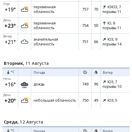
Утро
переменная
ЮЮЗ,
7
+19°
757
70
облачность
порывы 11
День
переменная
Ю,
8
+23°
754
50
облачность
порывы 11
Вечер
значительная
ЮЗ,
9
+21°
751
66
облачность
порывы 14
Вторник,
11 Августа
°C
Погода
Ветер
Ночь
ЮЗ,
7
+16°
749
90
дождь
порывы 10
День
+20°
750
49
небольшая облачность
ЮЗ,
5
Среда,
12 Августа
°C
Погода
Ветер