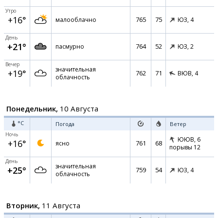
Утро
+16°
765
75
малооблачно
ЮЗ,
4
День
+21°
764
52
пасмурно
ЮЗ,
2
Вечер
значительная
+19°
762
71
ВЮВ,
4
облачность
Понедельник,
10 Августа
°C
Погода
Ветер
Ночь
ЮЮВ,
6
+16°
761
68
ясно
порывы 12
День
значительная
+25°
759
54
ЮЗ,
4
облачность
Вторник,
11 Августа