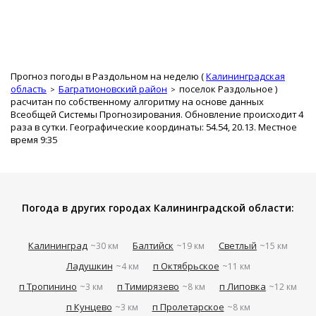
Прогноз погоды в Раздольном на неделю (
Калининградская
область
Багратионовский район
поселок Раздольное
)
расчитан по собственному алгоритму на основе данных
Всеобщей Системы Прогнозирования. Обновление происходит 4
раза в сутки. Географические координаты: 54.54, 20.13. Местное
время 9:35
Погода в других городах Калининградской области:
Калининград
Балтийск
Светлый
~30 км
~19 км
~15 км
Ладушкин
п Октябрьское
~4 км
~11 км
п Тропинино
п Тимирязево
п Липовка
~3 км
~8 км
~12 км
п Кунцево
п Пролетарское
~3 км
~8 км