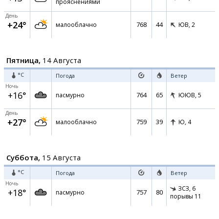
прояснениями
День
+24°
768
44
малооблачно
ЮВ,
2
Пятница,
14 Августа
°C
Погода
Ветер
Ночь
+16°
764
65
пасмурно
ЮЮВ,
5
День
+27°
759
39
малооблачно
Ю,
4
Суббота,
15 Августа
°C
Погода
Ветер
Ночь
ЗСЗ,
6
+18°
757
80
пасмурно
порывы 11