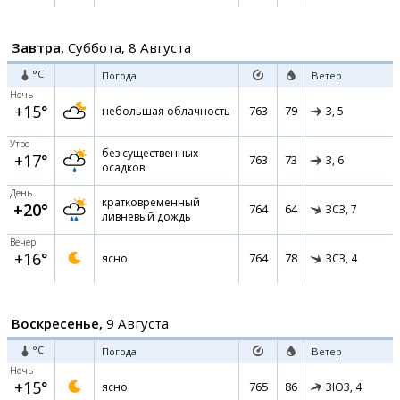
Завтра,
Суббота, 8 Августа
°C
Погода
Ветер
Ночь
+15°
763
79
небольшая облачность
З,
5
Утро
без существенных
+17°
763
73
З,
6
осадков
День
кратковременный
+20°
764
64
ЗСЗ,
7
ливневый дождь
Вечер
+16°
764
78
ясно
ЗСЗ,
4
Воскресенье,
9 Августа
°C
Погода
Ветер
Ночь
+15°
765
86
ясно
ЗЮЗ,
4