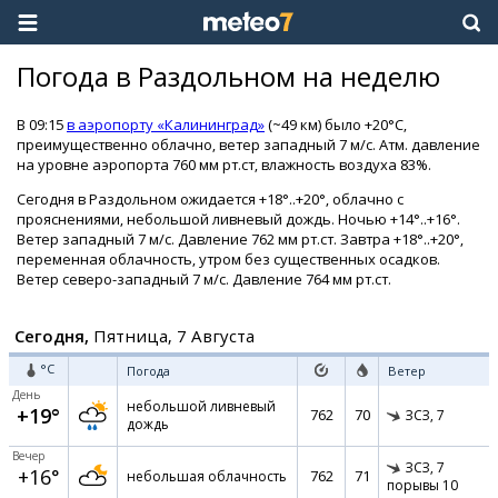
Погода в Раздольном на неделю
В 09:15
в аэропорту «Калининград»
(~49 км) было +20°C,
преимущественно облачно, ветер западный 7 м/с. Атм. давление
на уровне аэропорта 760 мм рт.ст, влажность воздуха 83%.
Сегодня в Раздольном ожидается +18°..+20°, облачно с
прояснениями, небольшой ливневый дождь. Ночью +14°..+16°.
Ветер западный 7 м/с. Давление 762 мм рт.ст. Завтра +18°..+20°,
переменная облачность, утром без существенных осадков.
Ветер северо-западный 7 м/с. Давление 764 мм рт.ст.
Сегодня,
Пятница, 7 Августа
°C
Погода
Ветер
День
небольшой ливневый
+19°
762
70
ЗСЗ,
7
дождь
Вечер
ЗСЗ,
7
+16°
762
71
небольшая облачность
порывы 10