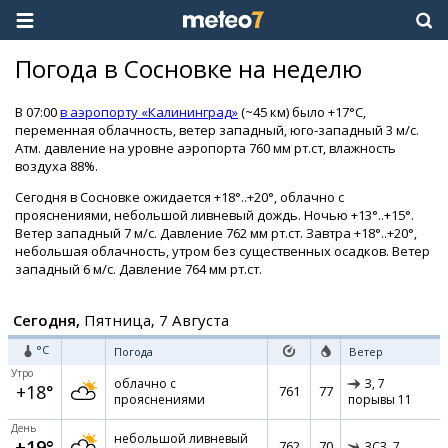
Погода в Сосновке на неделю
В 07:00
в аэропорту «Калининград»
(~45 км) было +17°C,
переменная облачность, ветер западный, юго-западный 3 м/с.
Атм. давление на уровне аэропорта 760 мм рт.ст, влажность
воздуха 88%.
Сегодня в Сосновке ожидается +18°..+20°, облачно с
прояснениями, небольшой ливневый дождь. Ночью +13°..+15°.
Ветер западный 7 м/с. Давление 762 мм рт.ст. Завтра +18°..+20°,
небольшая облачность, утром без существенных осадков. Ветер
западный 6 м/с. Давление 764 мм рт.ст.
Сегодня,
Пятница, 7 Августа
°C
Погода
Ветер
Утро
облачно с
З,
7
+18°
761
77
прояснениями
порывы 11
День
небольшой ливневый
+19°
762
70
ЗСЗ,
7