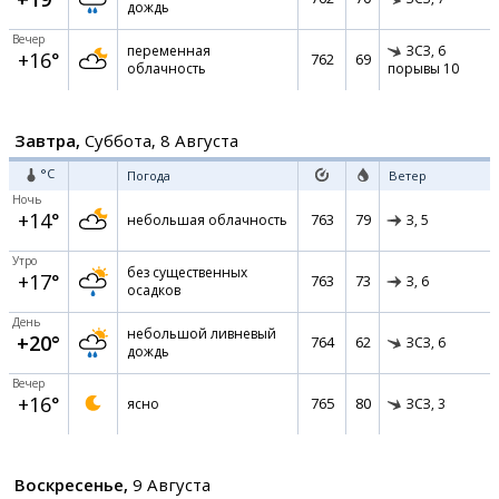
дождь
Вечер
переменная
ЗСЗ,
6
+16°
762
69
облачность
порывы 10
Завтра,
Суббота, 8 Августа
°C
Погода
Ветер
Ночь
+14°
763
79
небольшая облачность
З,
5
Утро
без существенных
+17°
763
73
З,
6
осадков
День
небольшой ливневый
+20°
764
62
ЗСЗ,
6
дождь
Вечер
+16°
765
80
ясно
ЗСЗ,
3
Воскресенье,
9 Августа