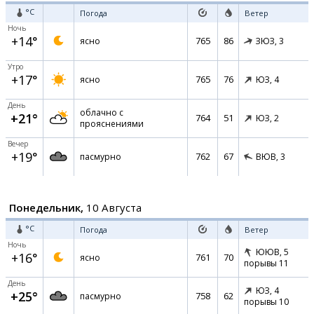
°C
Погода
Ветер
Ночь
+14°
765
86
ясно
ЗЮЗ,
3
Утро
+17°
765
76
ясно
ЮЗ,
4
День
облачно с
+21°
764
51
ЮЗ,
2
прояснениями
Вечер
+19°
762
67
пасмурно
ВЮВ,
3
Понедельник,
10 Августа
°C
Погода
Ветер
Ночь
ЮЮВ,
5
+16°
761
70
ясно
порывы 11
День
ЮЗ,
4
+25°
758
62
пасмурно
порывы 10