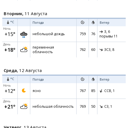
Вторник,
11 Августа
°C
Погода
Ветер
Ночь
З,
6
+15°
759
76
небольшой дождь
порывы 11
День
переменная
+18°
762
60
ЗСЗ,
8
облачность
Среда,
12 Августа
°C
Погода
Ветер
Ночь
+12°
767
85
ясно
ССВ,
1
День
+21°
769
50
небольшая облачность
СЗ,
1
Четверг,
13 Августа