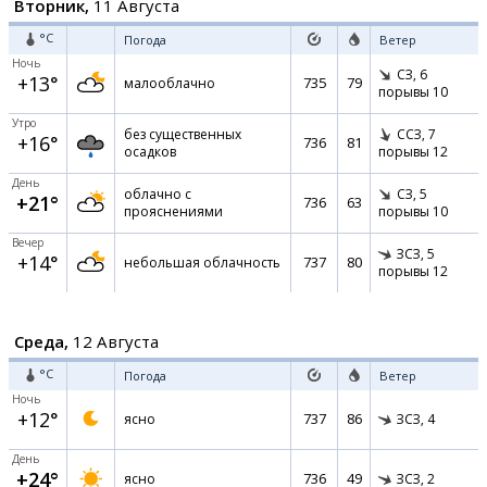
Вторник,
11 Августа
°C
Погода
Ветер
Ночь
СЗ,
6
+13°
735
79
малооблачно
порывы 10
Утро
без существенных
ССЗ,
7
+16°
736
81
осадков
порывы 12
День
облачно с
СЗ,
5
+21°
736
63
прояснениями
порывы 10
Вечер
ЗСЗ,
5
+14°
737
80
небольшая облачность
порывы 12
Среда,
12 Августа
°C
Погода
Ветер
Ночь
+12°
737
86
ясно
ЗСЗ,
4
День
+24°
736
49
ясно
ЗСЗ,
2