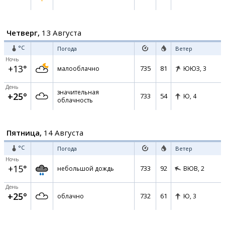
Четверг,
13 Августа
°C
Погода
Ветер
Ночь
+13°
735
81
малооблачно
ЮЮЗ,
3
День
значительная
+25°
733
54
Ю,
4
облачность
Пятница,
14 Августа
°C
Погода
Ветер
Ночь
+15°
733
92
небольшой дождь
ВЮВ,
2
День
+25°
732
61
облачно
Ю,
3