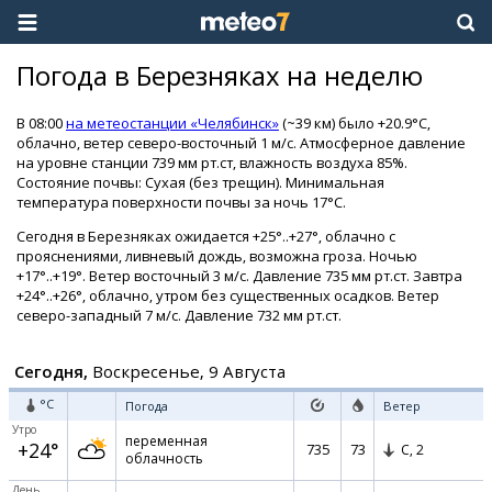
Погода в Березняках на неделю
В 08:00
на метеостанции «Челябинск»
(~39 км) было +20.9°C,
облачно, ветер северо-восточный 1 м/с. Атмосферное давление
на уровне станции 739 мм рт.ст, влажность воздуха 85%.
Состояние почвы: Сухая (без трещин). Минимальная
температура поверхности почвы за ночь 17°C.
Сегодня в Березняках ожидается +25°..+27°, облачно с
прояснениями, ливневый дождь, возможна гроза. Ночью
+17°..+19°. Ветер восточный 3 м/с. Давление 735 мм рт.ст. Завтра
+24°..+26°, облачно, утром без существенных осадков. Ветер
северо-западный 7 м/с. Давление 732 мм рт.ст.
Сегодня,
Воскресенье, 9 Августа
°C
Погода
Ветер
Утро
переменная
+24°
735
73
С,
2
облачность
День