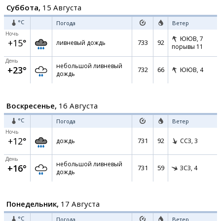
Суббота,
15 Августа
°C
Погода
Ветер
Ночь
ЮЮВ,
7
+15°
733
92
ливневый дождь
порывы 11
День
небольшой ливневый
+23°
732
66
ЮЮВ,
4
дождь
Воскресенье,
16 Августа
°C
Погода
Ветер
Ночь
+12°
731
92
дождь
ССЗ,
3
День
небольшой ливневый
+16°
731
59
ЗСЗ,
4
дождь
Понедельник,
17 Августа
°C
Погода
Ветер