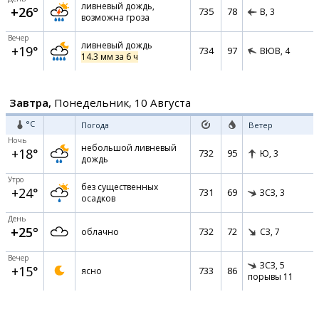
ливневый дождь,
+26°
735
78
В,
3
возможна гроза
Вечер
ливневый дождь
+19°
734
97
ВЮВ,
4
14.3 мм за 6 ч
Завтра,
Понедельник, 10 Августа
°C
Погода
Ветер
Ночь
небольшой ливневый
+18°
732
95
Ю,
3
дождь
Утро
без существенных
+24°
731
69
ЗСЗ,
3
осадков
День
+25°
732
72
облачно
СЗ,
7
Вечер
ЗСЗ,
5
+15°
733
86
ясно
порывы 11